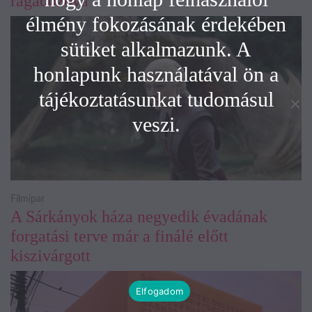
ragadozóvá
élmény fokozásának érdekében
sütiket alkalmazunk. A
honlapunk használatával ön a
tájékoztatásunkat tudomásul
veszi.
Filmipar
A Sárkányok háza negyedik évadának
forgatási terve már a finálé előtt
kiszivárgott
Elfogadom