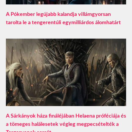
A Pókember legújabb kalandja villámgyorsan
tarolta le a tengerentúli egymilliárdos álomhatárt
A Sárkányok háza fináléjában Helaena próféciája és
a tömeges halálesetek végleg megpecsételték a