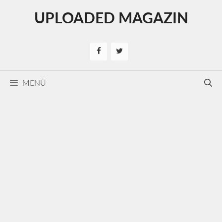
Kilépés
UPLOADED MAGAZIN
a
tartalomba
MENÜ