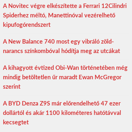
A Novitec végre elkészítette a Ferrari 12Cilindri
Spiderhez méltó, Manettinóval vezérelhető
kipufogórendszert
A New Balance 740 most egy vibráló zöld-
narancs színkombóval hódítja meg az utcákat
A kihagyott évtized Obi-Wan történetében még
mindig betöltetlen űr maradt Ewan McGregor
szerint
A BYD Denza Z9S már előrendelhető 47 ezer
dollártól és akár 1100 kilométeres hatótávval
kecsegtet