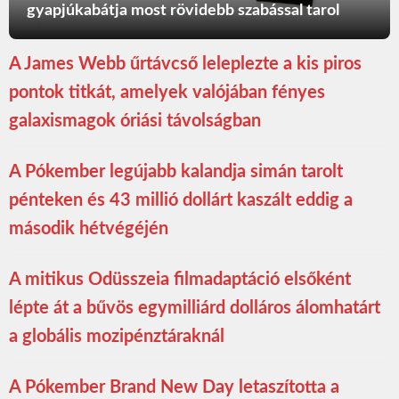
gyapjúkabátja most rövidebb szabással tarol
A James Webb űrtávcső leleplezte a kis piros
pontok titkát, amelyek valójában fényes
galaxismagok óriási távolságban
A Pókember legújabb kalandja simán tarolt
pénteken és 43 millió dollárt kaszált eddig a
második hétvégéjén
A mitikus Odüsszeia filmadaptáció elsőként
lépte át a bűvös egymilliárd dolláros álomhatárt
a globális mozipénztáraknál
A Pókember Brand New Day letaszította a