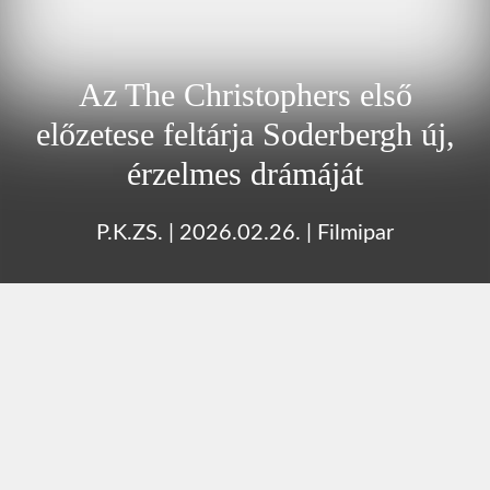
Az The Christophers első
előzetese feltárja Soderbergh új,
érzelmes drámáját
P.K.ZS.
|
2026.02.26.
|
Filmipar