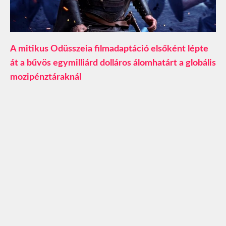
A mitikus Odüsszeia filmadaptáció elsőként lépte
át a bűvös egymilliárd dolláros álomhatárt a globális
mozipénztáraknál