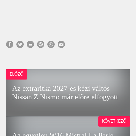
ELŐZŐ
Az extraritka 2027-es kézi váltós
Nissan Z Nismo már előre elfogyott
KÖVETKEZŐ
Az egyetlen W16 Mistral La Perle