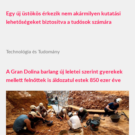
Egy új üstökös érkezik nem akármilyen kutatási
lehetőségeket biztosítva a tudósok számára
Technológia és Tudomány
A Gran Dolina barlang új leletei szerint gyerekek
mellett felnőttek is áldozatul estek 850 ezer éve