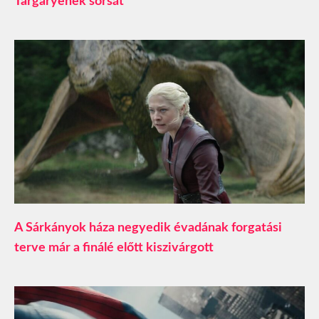
Targaryenek sorsát
A Sárkányok háza negyedik évadának forgatási
terve már a finálé előtt kiszivárgott