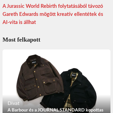
A Jurassic World Rebirth folytatásából távozó
Gareth Edwards mögött kreatív ellentétek és
AI-vita is állhat
Most felkapott
Divat
A Barbour és a JOURNAL STANDARD kopottas