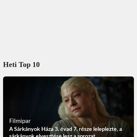
Heti Top 10
Filmipar
A Sárkányok Háza 3. évad 7. része leleplezte, a
sárkányok elvesztése lesz a sorozat