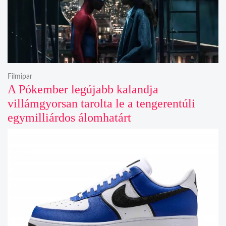
Filmipar
A Pókember legújabb kalandja
villámgyorsan tarolta le a tengerentúli
egymilliárdos álomhatárt