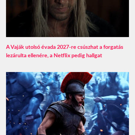
A Vaják utolsó évada 2027-re csúszhat a forgatás
lezárulta ellenére, a Netflix pedig hallgat