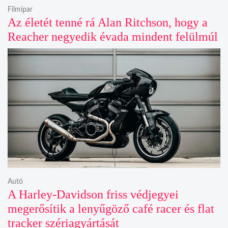
Filmipar
Az életét tenné rá Alan Ritchson, hogy a
Reacher negyedik évada mindent felülmúl
Autó
A Harley-Davidson friss védjegyei
megerősítik a lenyűgöző café racer és flat
tracker szériagyártását