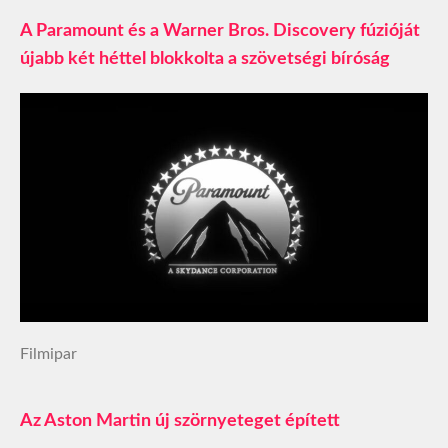
A Paramount és a Warner Bros. Discovery fúzióját
újabb két héttel blokkolta a szövetségi bíróság
Filmipar
Az Aston Martin új szörnyeteget épített