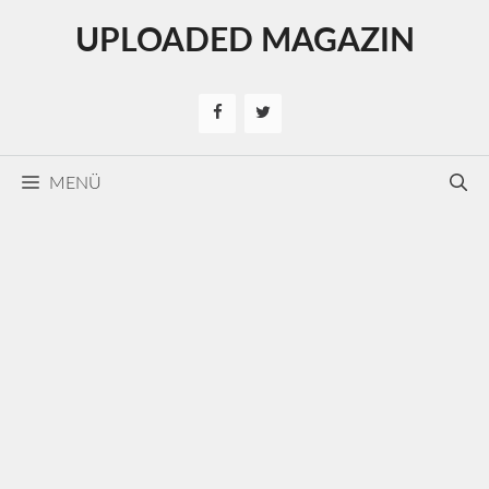
Kilépés
UPLOADED MAGAZIN
a
tartalomba
MENÜ