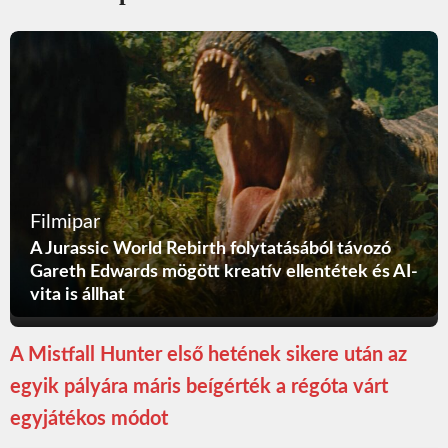
Filmipar
A Jurassic World Rebirth folytatásából távozó
Gareth Edwards mögött kreatív ellentétek és AI-
vita is állhat
A Mistfall Hunter első hetének sikere után az
egyik pályára máris beígérték a régóta várt
egyjátékos módot