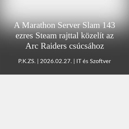
A Marathon Server Slam 143
ezres Steam rajttal közelít az
Arc Raiders csúcsához
P.K.ZS.
|
2026.02.27.
|
IT és Szoftver