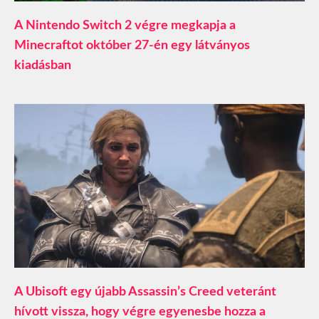
A Nintendo Switch 2 végre megkapja a
Minecraftot október 27-én egy látványos
kiadásban
A Ubisoft egy újabb Assassin’s Creed veteránt
hívott vissza, hogy végre egyenesbe hozza a