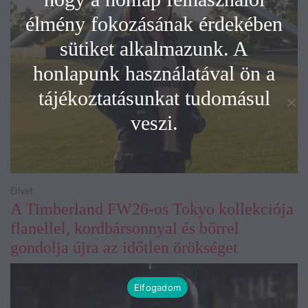
élmény fokozásának érdekében
sütiket alkalmazunk. A
honlapunk használatával ön a
tájékoztatásunkat tudomásul
veszi.
Divat
A Timberland FW26-os Tokyo kollekciója
flanellel, kordbársonnyal és bőrrel
gondolja újra az időtlen örökséget
Elfogadom