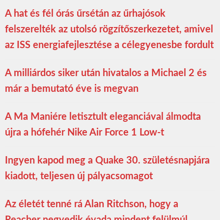
A hat és fél órás űrsétán az űrhajósok
felszerelték az utolsó rögzítőszerkezetet, amivel
az ISS energiafejlesztése a célegyenesbe fordult
A milliárdos siker után hivatalos a Michael 2 és
már a bemutató éve is megvan
A Ma Maniére letisztult eleganciával álmodta
újra a hófehér Nike Air Force 1 Low-t
Ingyen kapod meg a Quake 30. születésnapjára
kiadott, teljesen új pályacsomagot
Az életét tenné rá Alan Ritchson, hogy a
Reacher negyedik évada mindent felülmúl