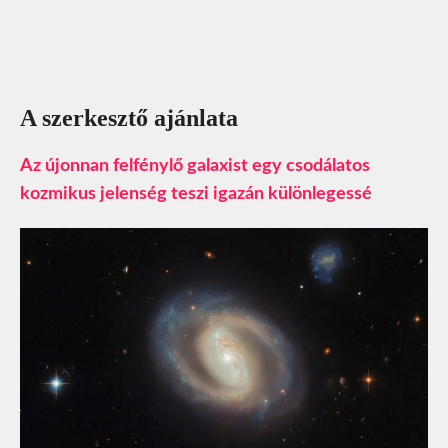
A szerkesztő ajánlata
Az újonnan felfénylő galaxist egy csodálatos
kozmikus jelenség teszi igazán különlegessé