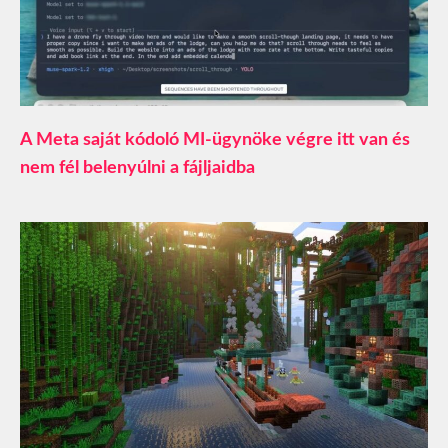
A Meta saját kódoló MI-ügynöke végre itt van és
nem fél belenyúlni a fájljaidba