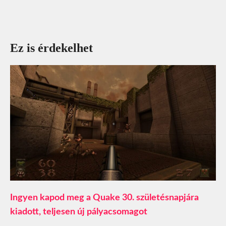
Ez is érdekelhet
Ingyen kapod meg a Quake 30. születésnapjára
kiadott, teljesen új pályacsomagot