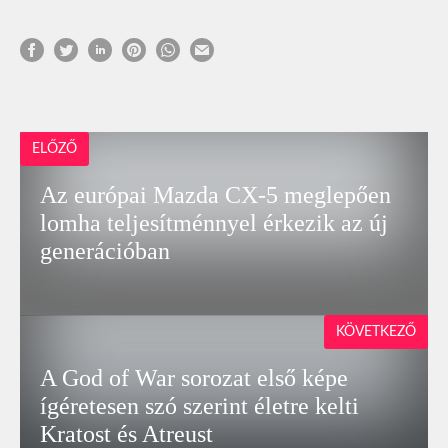
ELŐZŐ
Az európai Mazda CX-5 meglepően
lomha teljesítménnyel érkezik az új
generációban
KÖVETKEZŐ
A God of War sorozat első képe
ígéretesen szó szerint életre kelti
Kratost és Atreust