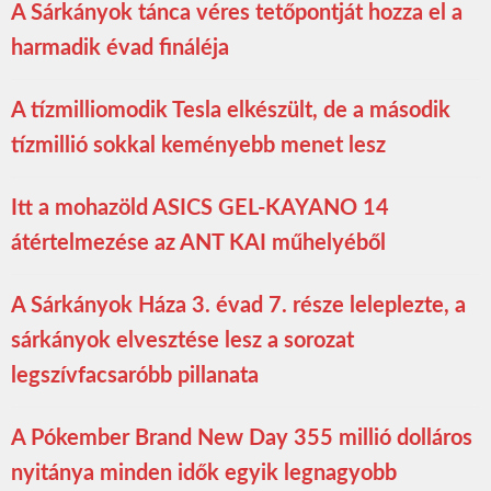
A Sárkányok tánca véres tetőpontját hozza el a
harmadik évad fináléja
A tízmilliomodik Tesla elkészült, de a második
tízmillió sokkal keményebb menet lesz
Itt a mohazöld ASICS GEL-KAYANO 14
átértelmezése az ANT KAI műhelyéből
A Sárkányok Háza 3. évad 7. része leleplezte, a
sárkányok elvesztése lesz a sorozat
legszívfacsaróbb pillanata
A Pókember Brand New Day 355 millió dolláros
nyitánya minden idők egyik legnagyobb