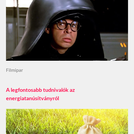
Filmipar
A legfontosabb tudnivalók az
energiatanúsítványról