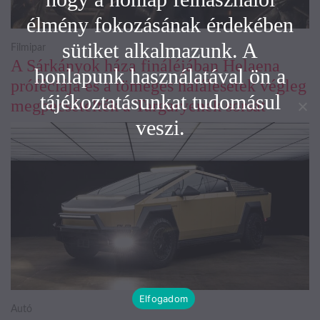
élmény fokozásának érdekében
sütiket alkalmazunk. A
Filmipar
A Sárkányok háza fináléjában Helaena
honlapunk használatával ön a
próféciája és a tömeges halálesetek végleg
tájékoztatásunkat tudomásul
megpecsételték a Targaryenek sorsát
veszi.
Elfogadom
Autó