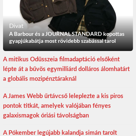
Divat
A Barbour és a JOURNAL STANDARD kopottas
gyapjúkabátja most rövidebb szabással tarol
A mitikus Odüsszeia filmadaptáció elsőként
lépte át a bűvös egymilliárd dolláros álomhatárt
a globális mozipénztáraknál
A James Webb űrtávcső leleplezte a kis piros
pontok titkát, amelyek valójában fényes
galaxismagok óriási távolságban
A Pókember legújabb kalandja simán tarolt