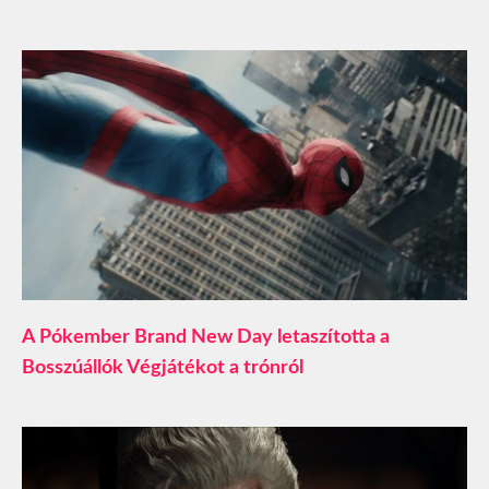
A Pókember Brand New Day letaszította a
Bosszúállók Végjátékot a trónról