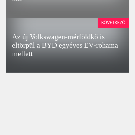
KÖVETKEZŐ
Az új Volkswagen‑mérföldkő is
eltörpül a BYD egyéves EV‑rohama
mellett