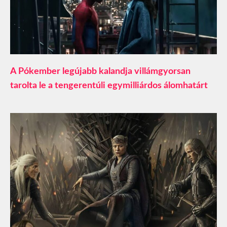
A Pókember legújabb kalandja villámgyorsan
tarolta le a tengerentúli egymilliárdos álomhatárt