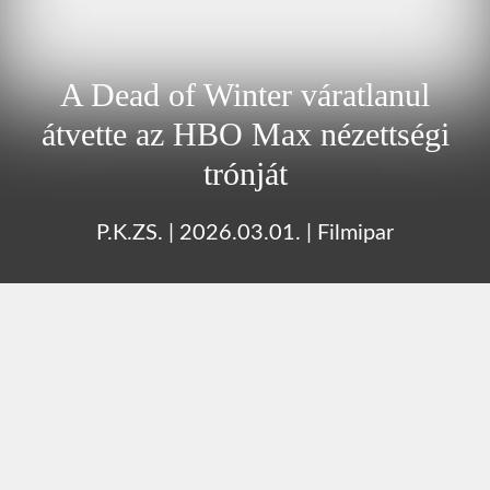
A Dead of Winter váratlanul
átvette az HBO Max nézettségi
trónját
P.K.ZS.
|
2026.03.01.
|
Filmipar