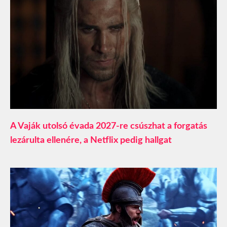
A Vaják utolsó évada 2027-re csúszhat a forgatás
lezárulta ellenére, a Netflix pedig hallgat