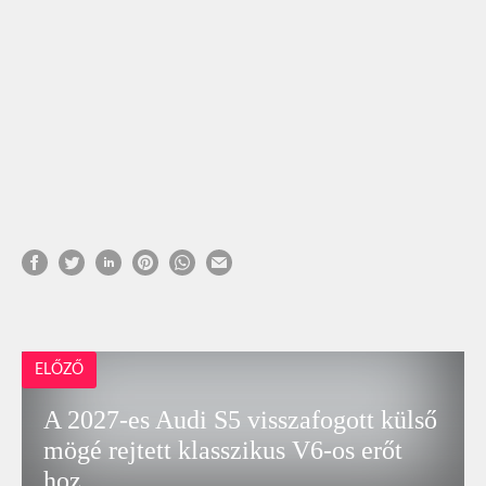
ELŐZŐ
A 2027-es Audi S5 visszafogott külső
mögé rejtett klasszikus V6-os erőt
hoz