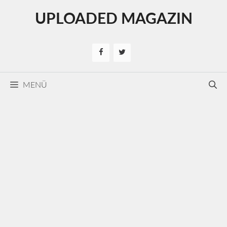
Kilépés
UPLOADED MAGAZIN
a
tartalomba
MENÜ