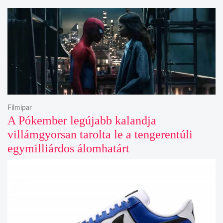
Filmipar
A Pókember legújabb kalandja
villámgyorsan tarolta le a tengerentúli
egymilliárdos álomhatárt