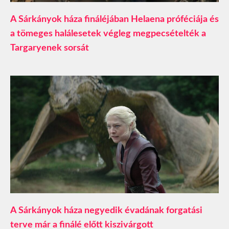
A Sárkányok háza fináléjában Helaena próféciája és
a tömeges halálesetek végleg megpecsételték a
Targaryenek sorsát
A Sárkányok háza negyedik évadának forgatási
terve már a finálé előtt kiszivárgott