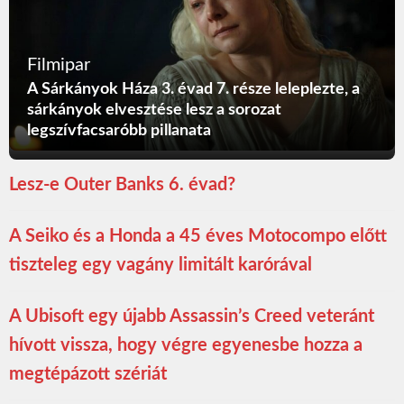
Filmipar
A Sárkányok Háza 3. évad 7. része leleplezte, a
sárkányok elvesztése lesz a sorozat
legszívfacsaróbb pillanata
Lesz-e Outer Banks 6. évad?
A Seiko és a Honda a 45 éves Motocompo előtt
tiszteleg egy vagány limitált karórával
A Ubisoft egy újabb Assassin’s Creed veteránt
hívott vissza, hogy végre egyenesbe hozza a
megtépázott szériát