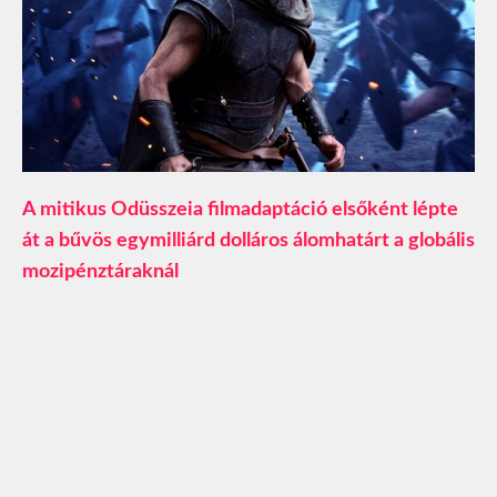
A mitikus Odüsszeia filmadaptáció elsőként lépte
át a bűvös egymilliárd dolláros álomhatárt a globális
mozipénztáraknál