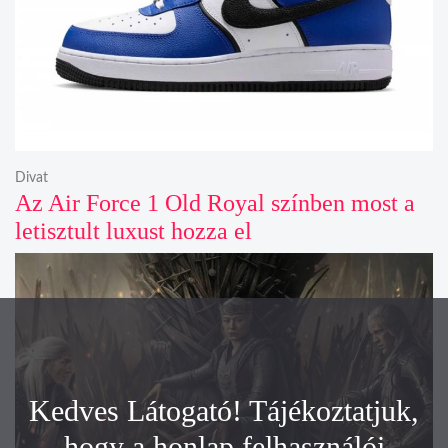
Divat
Az Air Force 1 Old Royal színben most a
letisztult luxust hozza el
Kedves Látogató! Tájékoztatjuk,
hogy a honlap felhasználói