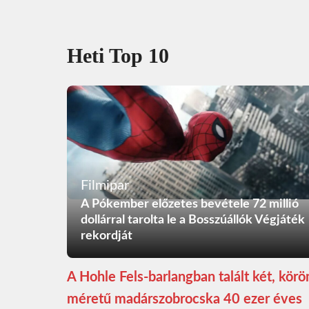
Heti Top 10
Filmipar
A Pókember előzetes bevétele 72 millió
dollárral tarolta le a Bosszúállók Végjáték
rekordját
A Hohle Fels-barlangban talált két, kör
méretű madárszobrocska 40 ezer éves