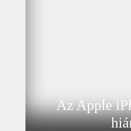
Az Apple iP
hiá