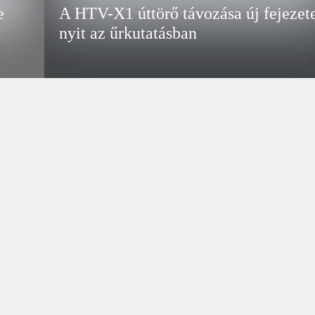
e
A HTV-X1 úttörő távozása új fejezet
nyit az űrkutatásban