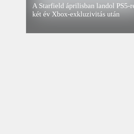
A Starfield áprilisban landol PS5-r
két év Xbox-exkluzivitás után