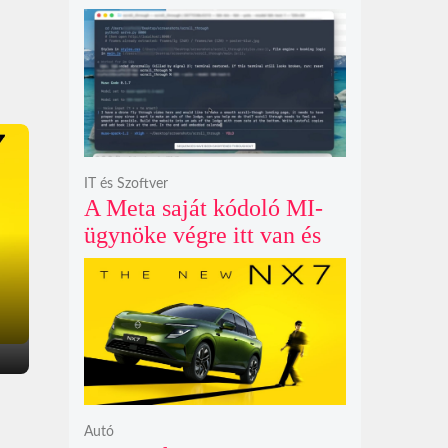
példátlanul forgó
csillagmintát vetít a fény
polarizációjától függően
IT és Szoftver
A Meta saját kódoló MI-
ügynöke végre itt van és
nem fél belenyúlni a
fájljaidba
Autó