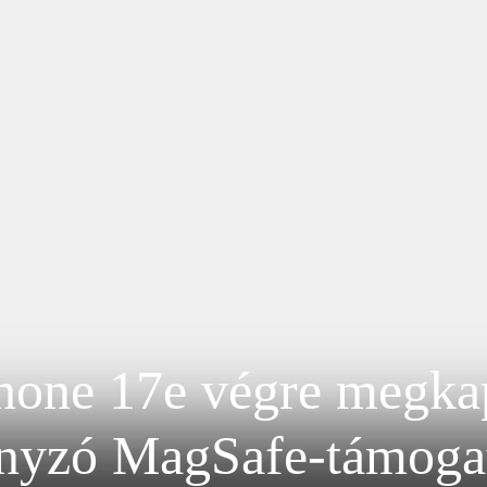
hone 17e végre megkap
nyzó MagSafe-támoga