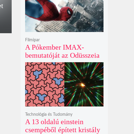
krátert hagyott maga után
et
Filmipar
A Pókember IMAX-
bemutatóját az Odüsszeia
exkluzív vetítési
időszakának lejárta hozza
el
Technológia és Tudomány
A 13 oldalú einstein
csempéből épített kristály