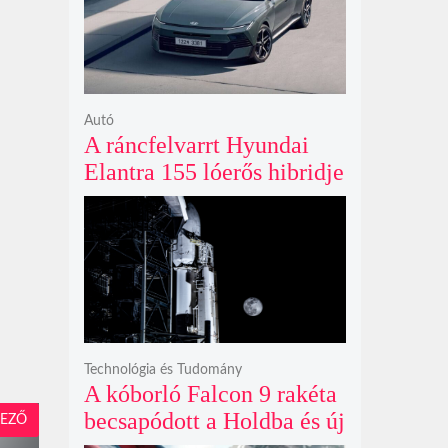
ki
Autó
A ráncfelvarrt Hyundai
Elantra 155 lóerős hibridje
és prémium utastere
komoly belsőtéri ugrást
hoz
Technológia és Tudomány
A kóborló Falcon 9 rakéta
becsapódott a Holdba és új
EZŐ