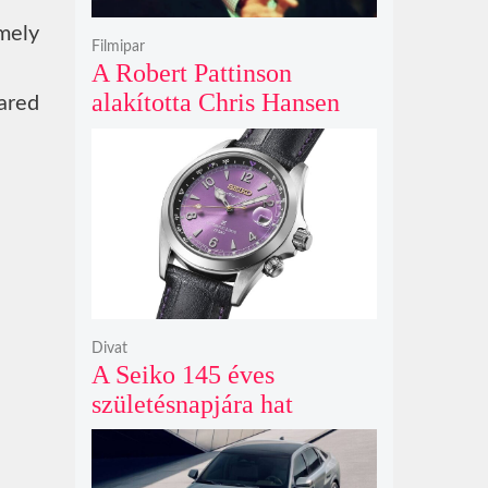
amely
Filmipar
A Robert Pattinson
alakította Chris Hansen
ared
sötét vadászatra indul a
Primetime előzetesében
Divat
A Seiko 145 éves
születésnapjára hat
limitált kiadású Edo-lila
számlapos modellt hozott