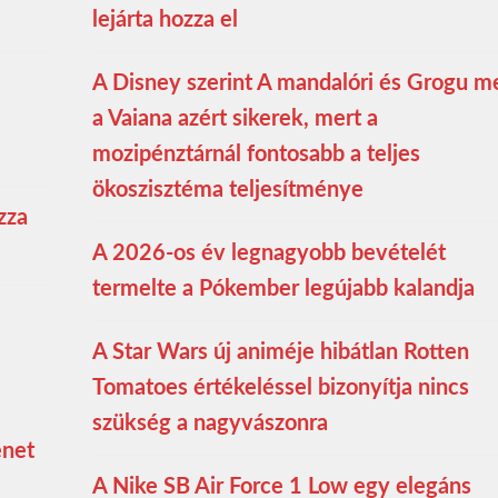
lejárta hozza el
A Disney szerint A mandalóri és Grogu m
a Vaiana azért sikerek, mert a
mozipénztárnál fontosabb a teljes
ökoszisztéma teljesítménye
zza
A 2026-os év legnagyobb bevételét
termelte a Pókember legújabb kalandja
A Star Wars új animéje hibátlan Rotten
Tomatoes értékeléssel bizonyítja nincs
szükség a nagyvászonra
enet
A Nike SB Air Force 1 Low egy elegáns