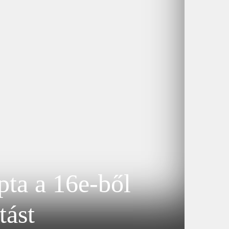
ta a 16e-ből
tást