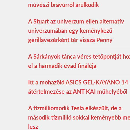
művészi bravúrról árulkodik
A Stuart az univerzum ellen alternatív
univerzumában egy keménykezű
gerillavezérként tér vissza Penny
A Sárkányok tánca véres tetőpontját ho
el a harmadik évad fináléja
Itt a mohazöld ASICS GEL-KAYANO 14
átértelmezése az ANT KAI műhelyéből
A tízmilliomodik Tesla elkészült, de a
második tízmillió sokkal keményebb m
lesz