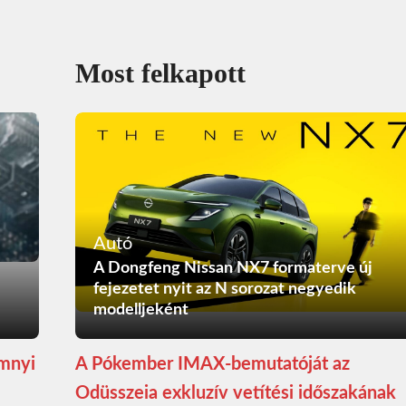
Most felkapott
Autó
A Dongfeng Nissan NX7 formaterve új
fejezetet nyit az N sorozat negyedik
modelljeként
ömnyi
A Pókember IMAX-bemutatóját az
Odüsszeia exkluzív vetítési időszakának