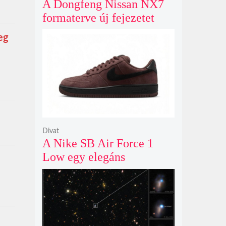
A Dongfeng Nissan NX7
formaterve új fejezetet
nyit az N sorozat negyedik
eg
modelljeként
Divat
A Nike SB Air Force 1
Low egy elegáns
világosbarna
színváltozatban bukkant
fel újra