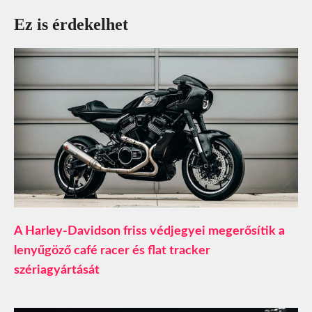
Ez is érdekelhet
A Harley-Davidson friss védjegyei megerősítik a
lenyűgöző café racer és flat tracker
szériagyártását