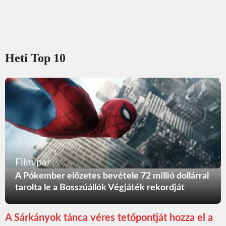
Heti Top 10
Filmipar
A Pókember előzetes bevétele 72 millió dollárral
tarolta le a Bosszúállók Végjáték rekordját
A Sárkányok tánca véres tetőpontját hozza el a