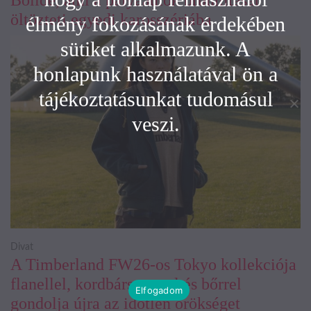
Bolide, ami a pályaautók brutalitását
öltözteti egyedi karosszériába
élmény fokozásának érdekében
sütiket alkalmazunk. A
honlapunk használatával ön a
tájékoztatásunkat tudomásul
veszi.
Divat
A Timberland FW26-os Tokyo kollekciója
flanellel, kordbársonnyal és bőrrel
Elfogadom
gondolja újra az időtlen örökséget