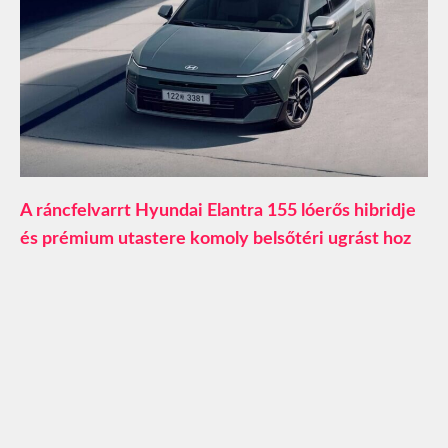
A ráncfelvarrt Hyundai Elantra 155 lóerős hibridje
és prémium utastere komoly belsőtéri ugrást hoz