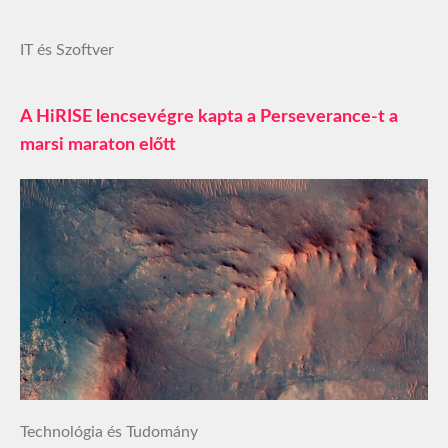
IT és Szoftver
A HiRISE lencsevégre kapta a Perseverance-t a
marsi maraton előtt
Technológia és Tudomány