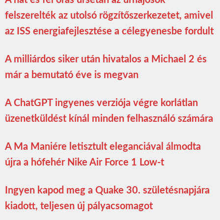
felszerelték az utolsó rögzítőszerkezetet, amivel
az ISS energiafejlesztése a célegyenesbe fordult
A milliárdos siker után hivatalos a Michael 2 és
már a bemutató éve is megvan
A ChatGPT ingyenes verziója végre korlátlan
üzenetküldést kínál minden felhasználó számára
A Ma Maniére letisztult eleganciával álmodta
újra a hófehér Nike Air Force 1 Low-t
Ingyen kapod meg a Quake 30. születésnapjára
kiadott, teljesen új pályacsomagot