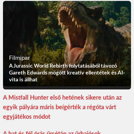
Filmipar
A Jurassic World Rebirth folytatásából távozó
Gareth Edwards mögött kreatív ellentétek és AI-
vita is állhat
A Mistfall Hunter első hetének sikere után az
egyik pályára máris beígérték a régóta várt
egyjátékos módot
A hat és fél órás űrsétán az űrhajósok