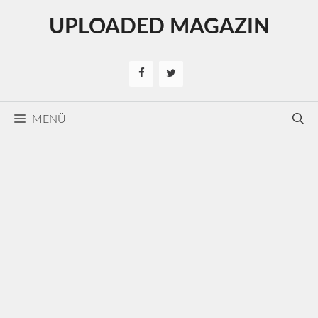
Kilépés
UPLOADED MAGAZIN
a
tartalomba
MENÜ