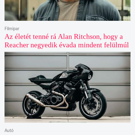
Filmipar
Az életét tenné rá Alan Ritchson, hogy a
Reacher negyedik évada mindent felülmúl
Autó