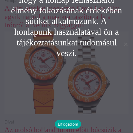
Filmipar
A kritikusokat megosztó Greta Lee-film
élmény fokozásának érdekében
egyik napról a másikra taszította le a
sütiket alkalmazunk. A
trónról a Netflix nagyágyúit
honlapunk használatával ön a
tájékoztatásunkat tudomásul
veszi.
Divat
Elfogadom
Az utolsó holland futam előtt búcsúzik a