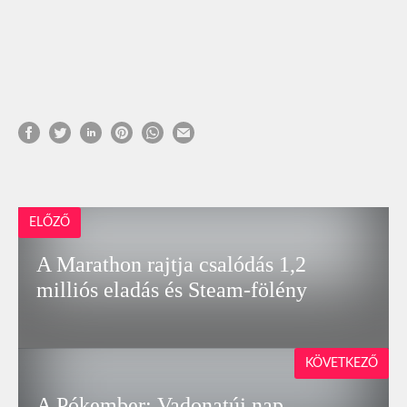
ELŐZŐ
A Marathon rajtja csalódás 1,2
milliós eladás és Steam-fölény
KÖVETKEZŐ
A Pókember: Vadonatúj nap