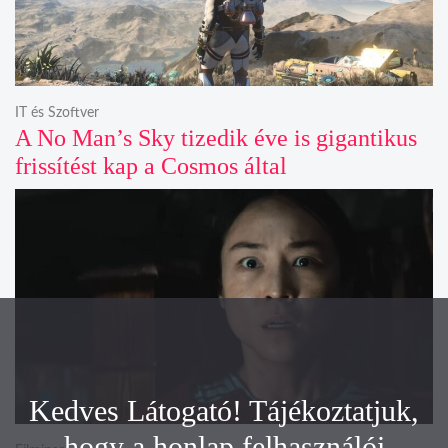
IT és Szoftver
A No Man’s Sky tizedik éve is gigantikus
frissítést kap a Cosmos által
Kedves Látogató! Tájékoztatjuk,
hogy a honlap felhasználói