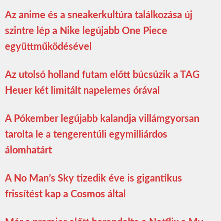
Az anime és a sneakerkultúra találkozása új
szintre lép a Nike legújabb One Piece
együttműködésével
Az utolsó holland futam előtt búcsúzik a TAG
Heuer két limitált napelemes órával
A Pókember legújabb kalandja villámgyorsan
tarolta le a tengerentúli egymilliárdos
álomhatárt
A No Man’s Sky tizedik éve is gigantikus
frissítést kap a Cosmos által