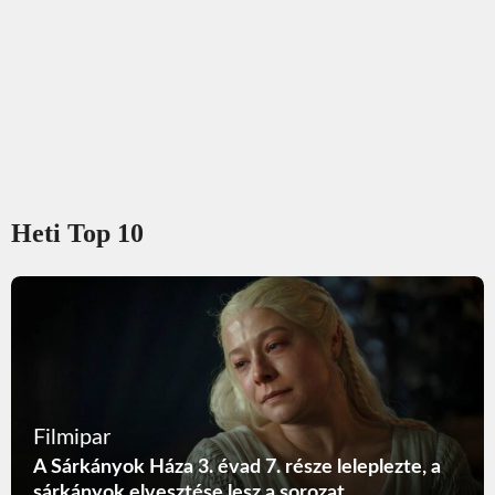
Heti Top 10
Filmipar
A Sárkányok Háza 3. évad 7. része leleplezte, a
sárkányok elvesztése lesz a sorozat