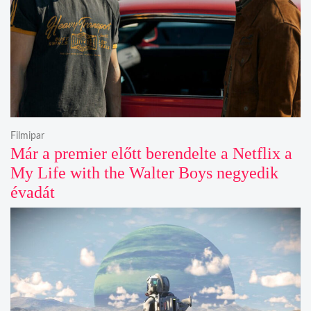
Filmipar
Már a premier előtt berendelte a Netflix a
My Life with the Walter Boys negyedik
évadát