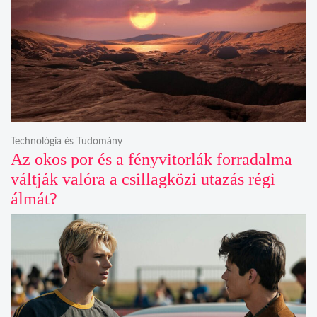
Technológia és Tudomány
Az okos por és a fényvitorlák forradalma
váltják valóra a csillagközi utazás régi
álmát?