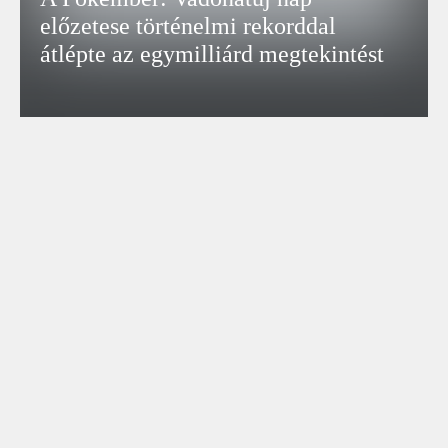
előzetese történelmi rekorddal
átlépte az egymilliárd megtekintést