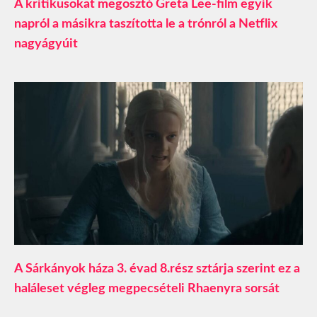
A kritikusokat megosztó Greta Lee-film egyik
napról a másikra taszította le a trónról a Netflix
nagyágyúit
A Sárkányok háza 3. évad 8.rész sztárja szerint ez a
haláleset végleg megpecsételi Rhaenyra sorsát