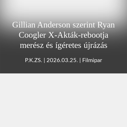
Gillian Anderson szerint Ryan
Coogler X‑Akták‑rebootja
merész és ígéretes újrázás
P.K.ZS.
|
2026.03.25.
|
Filmipar