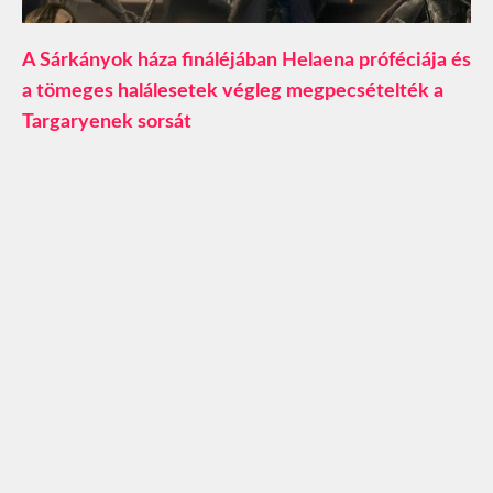
A Sárkányok háza fináléjában Helaena próféciája és
a tömeges halálesetek végleg megpecsételték a
Targaryenek sorsát