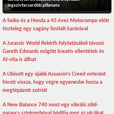
legszívfacsaróbb pillanata
A Seiko és a Honda a 45 éves Motocompo előtt
tiszteleg egy vagány limitált karórával
A Jurassic World Rebirth folytatásából távozó
Gareth Edwards mögött kreatív ellentétek és
AI-vita is állhat
A Ubisoft egy újabb Assassin’s Creed veteránt
hívott vissza, hogy végre egyenesbe hozza a
megtépázott szériát
A New Balance 740 most egy vibráló zöld-
narancs színkombóval hódítja meg az utcákat