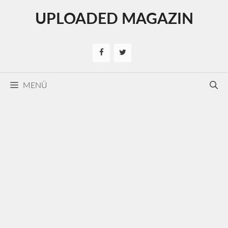
Kilépés
UPLOADED MAGAZIN
a
tartalomba
MENÜ