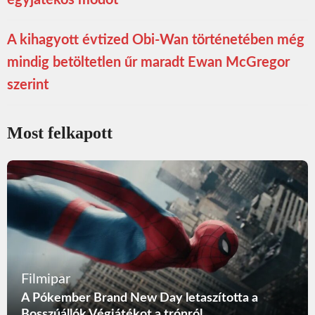
egyjátékos módot
A kihagyott évtized Obi-Wan történetében még
mindig betöltetlen űr maradt Ewan McGregor
szerint
Most felkapott
Filmipar
A Pókember Brand New Day letaszította a
Bosszúállók Végjátékot a trónról