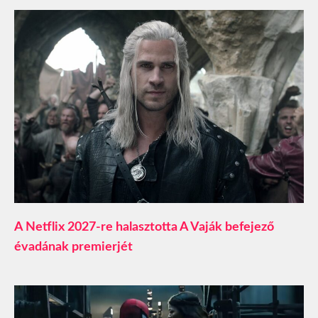
A Netflix 2027-re halasztotta A Vaják befejező
évadának premierjét