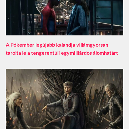
A Pókember legújabb kalandja villámgyorsan
tarolta le a tengerentúli egymilliárdos álomhatárt