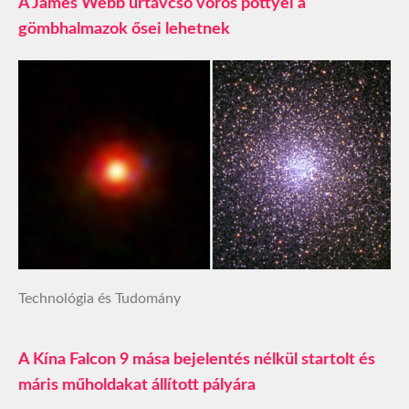
A James Webb űrtávcső vörös pöttyei a
gömbhalmazok ősei lehetnek
Technológia és Tudomány
A Kína Falcon 9 mása bejelentés nélkül startolt és
máris műholdakat állított pályára