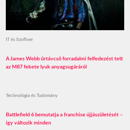
IT és Szoftver
A James Webb űrtávcső forradalmi felfedezést tett
az M87 fekete lyuk anyagsugáráról
Technológia és Tudomány
Battlefield 6 bemutatja a franchise újjászületését –
így változik minden