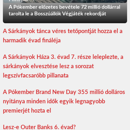
A Pókember előzetes bevétele 72 millió dollárral
tarolta le a Bosszúállók Végjáték rekordját
A Sárkányok tánca véres tetőpontját hozza el a
harmadik évad fináléja
A Sárkányok Háza 3. évad 7. része leleplezte, a
sárkányok elvesztése lesz a sorozat
legszívfacsaróbb pillanata
A Pókember Brand New Day 355 millió dolláros
nyitánya minden idők egyik legnagyobb
premierjét hozta el
Lesz-e Outer Banks 6. évad?