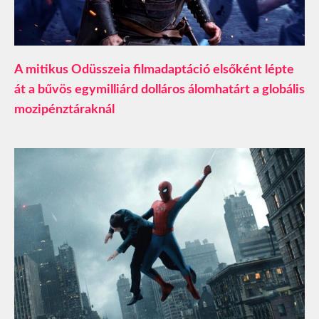
A mitikus Odüsszeia filmadaptáció elsőként lépte
át a bűvös egymilliárd dolláros álomhatárt a globális
mozipénztáraknál