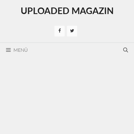
Kilépés
UPLOADED MAGAZIN
a
tartalomba
MENÜ