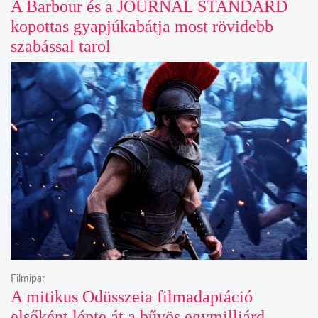
A Barbour és a JOURNAL STANDARD
kopottas gyapjúkabátja most rövidebb
szabással tarol
Filmipar
A mitikus Odüsszeia filmadaptáció
elsőként lépte át a bűvös egymilliárd