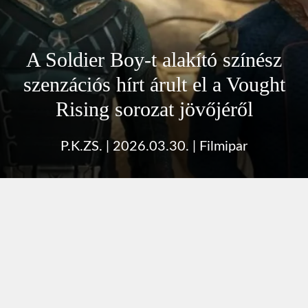
A Soldier Boy-t alakító színész
szenzációs hírt árult el a Vought
Rising sorozat jövőjéről
P.K.ZS.
|
2026.03.30.
|
Filmipar