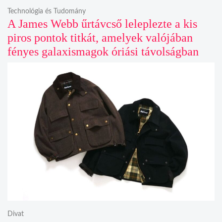
Technológia és Tudomány
A James Webb űrtávcső leleplezte a kis
piros pontok titkát, amelyek valójában
fényes galaxismagok óriási távolságban
Divat