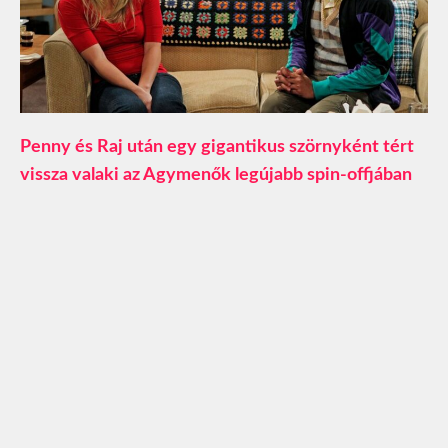
Penny és Raj után egy gigantikus szörnyként tért
vissza valaki az Agymenők legújabb spin-offjában