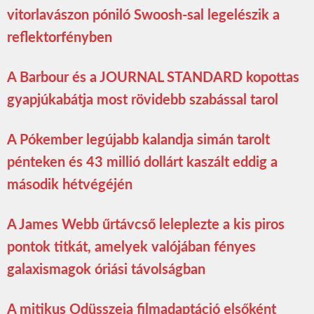
vitorlavászon póniló Swoosh-sal legelészik a
reflektorfényben
A Barbour és a JOURNAL STANDARD kopottas
gyapjúkabátja most rövidebb szabással tarol
A Pókember legújabb kalandja simán tarolt
pénteken és 43 millió dollárt kaszált eddig a
második hétvégéjén
A James Webb űrtávcső leleplezte a kis piros
pontok titkát, amelyek valójában fényes
galaxismagok óriási távolságban
A mitikus Odüsszeia filmadaptáció elsőként