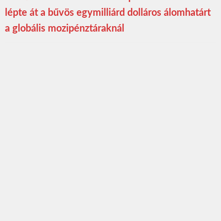
lépte át a bűvös egymilliárd dolláros álomhatárt
a globális mozipénztáraknál