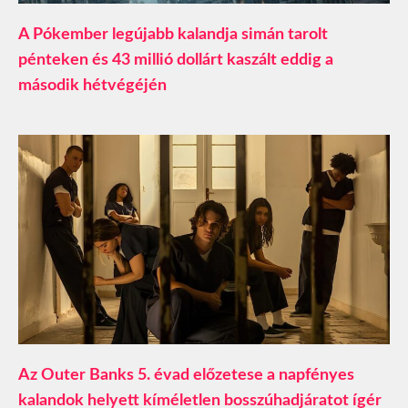
A Pókember legújabb kalandja simán tarolt
pénteken és 43 millió dollárt kaszált eddig a
második hétvégéjén
Az Outer Banks 5. évad előzetese a napfényes
kalandok helyett kíméletlen bosszúhadjáratot ígér