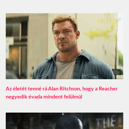
Az életét tenné rá Alan Ritchson, hogy a Reacher
negyedik évada mindent felülmúl