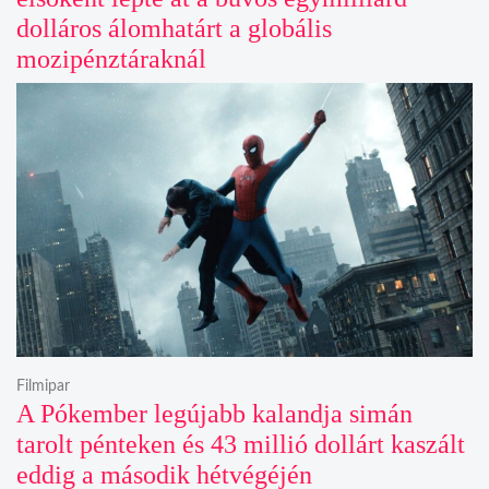
dolláros álomhatárt a globális
mozipénztáraknál
Filmipar
A Pókember legújabb kalandja simán
tarolt pénteken és 43 millió dollárt kaszált
eddig a második hétvégéjén