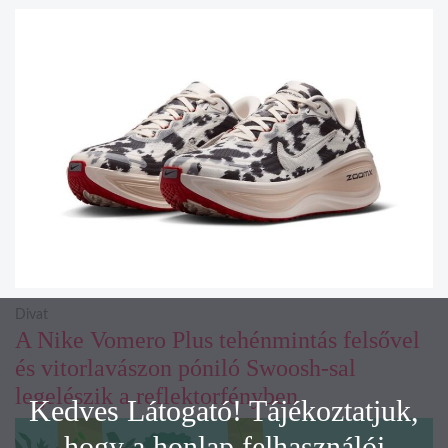
Divat
A Nike Vomero Plus tehénmintás felsővel
és vitorlavászon póniló Swoosh-sal
legelészik a reflektorfényben
Kedves Látogató! Tájékoztatjuk,
hogy a honlap felhasználói