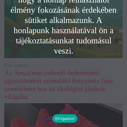
élmény fokozásának érdekében
sütiket alkalmazunk. A
honlapunk használatával ön a
tájékoztatásunkat tudomásul
veszi.
IT és Szoftver
Az Amazonas esőerdő önfenntartó
újjászületését szimuláló Polyzonia friss
szemléletet hoz az ökológiai játékok
világába
Elfogadom