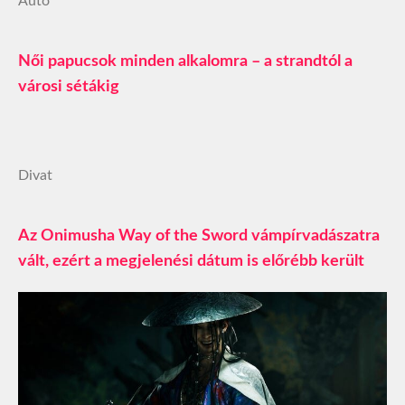
Autó
Női papucsok minden alkalomra – a strandtól a
városi sétákig
Divat
Az Onimusha Way of the Sword vámpírvadászatra
vált, ezért a megjelenési dátum is előrébb került