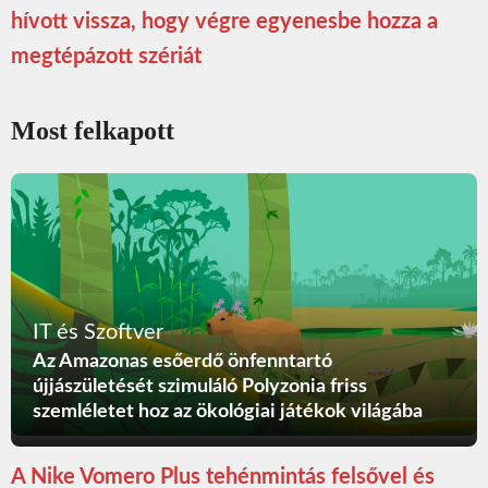
hívott vissza, hogy végre egyenesbe hozza a
megtépázott szériát
Most felkapott
IT és Szoftver
Az Amazonas esőerdő önfenntartó
újjászületését szimuláló Polyzonia friss
szemléletet hoz az ökológiai játékok világába
A Nike Vomero Plus tehénmintás felsővel és