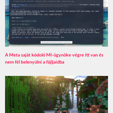
A Meta saját kódoló MI-ügynöke végre itt van és
nem fél belenyúlni a fájljaidba