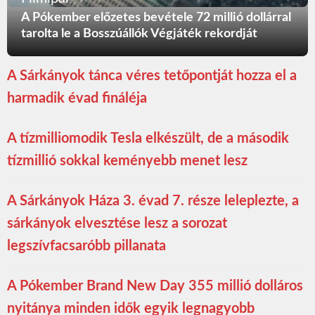
A Pókember előzetes bevétele 72 millió dollárral
tarolta le a Bosszúállók Végjáték rekordját
A Sárkányok tánca véres tetőpontját hozza el a
harmadik évad fináléja
A tízmilliomodik Tesla elkészült, de a második
tízmillió sokkal keményebb menet lesz
A Sárkányok Háza 3. évad 7. része leleplezte, a
sárkányok elvesztése lesz a sorozat
legszívfacsaróbb pillanata
A Pókember Brand New Day 355 millió dolláros
nyitánya minden idők egyik legnagyobb