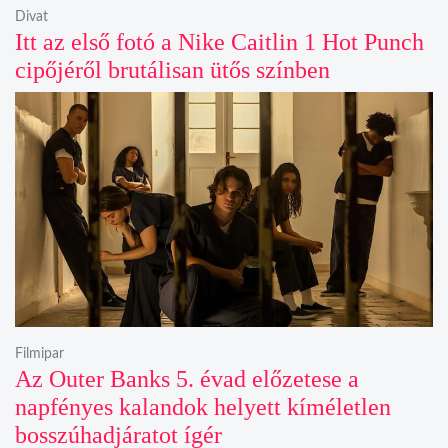
Divat
Itt az első fotó a Nike Caitlin 1 Hot Punch
cipőjéről brutálisan ütős színben
Filmipar
Az Outer Banks 5. évad előzetese a
napfényes kalandok helyett kíméletlen
bosszúhadjáratot ígér