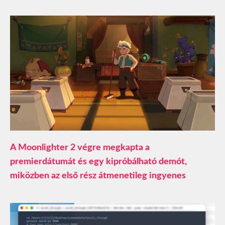
A Moonlighter 2 végre megkapta a
premierdátumát és egy kipróbálható demót,
miközben az első rész átmenetileg ingyenes