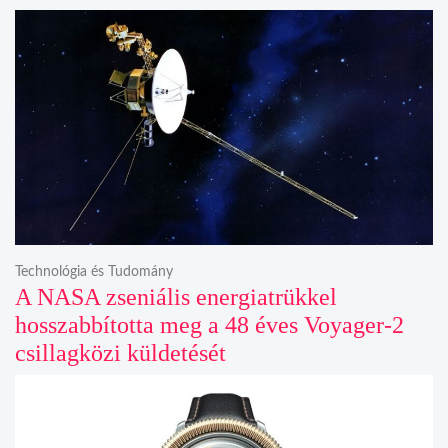
Technológia és Tudomány
A NASA zseniális energiatrükkel
hosszabbította meg a 48 éves Voyager-2
csillagközi küldetését