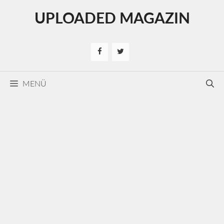
Kilépés
UPLOADED MAGAZIN
a
tartalomba
MENÜ