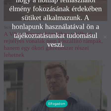
élmény fokozásának érdekében
sütiket alkalmazunk. A
honlapunk használatával ön a
Technológia és Tudomány
A Vörös Piramis közelében található
tájékoztatásunkat tudomásul
rejtélyes vonalak nem kőszállító rámpák,
veszi.
hanem egy ókori gátrendszer részei
lehetnek
Elfogadom