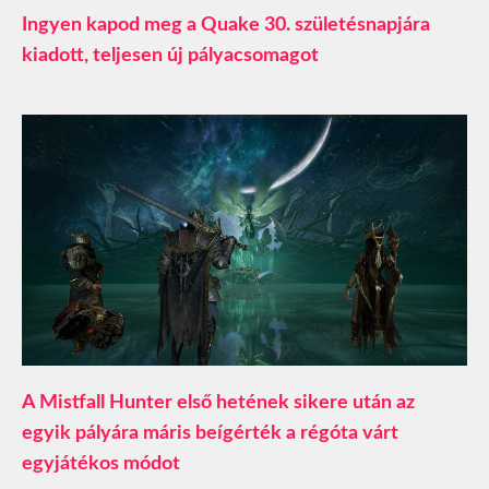
Ingyen kapod meg a Quake 30. születésnapjára
kiadott, teljesen új pályacsomagot
A Mistfall Hunter első hetének sikere után az
egyik pályára máris beígérték a régóta várt
egyjátékos módot