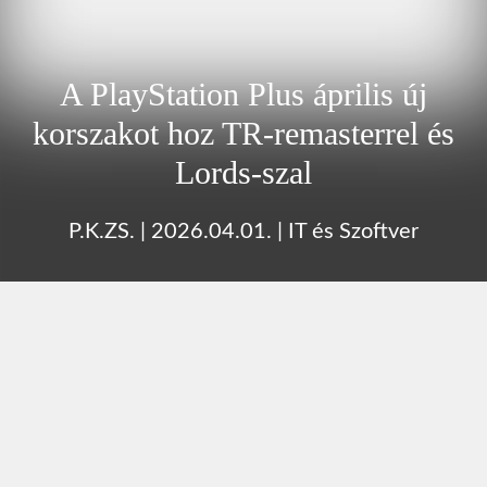
A PlayStation Plus április új
korszakot hoz TR-remasterrel és
Lords-szal
P.K.ZS.
|
2026.04.01.
|
IT és Szoftver