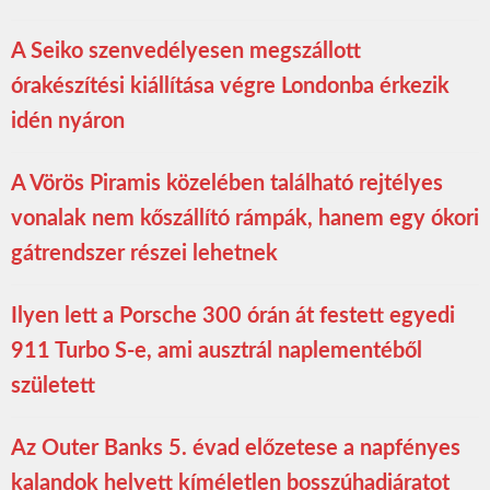
A Seiko szenvedélyesen megszállott
órakészítési kiállítása végre Londonba érkezik
idén nyáron
A Vörös Piramis közelében található rejtélyes
vonalak nem kőszállító rámpák, hanem egy ókori
gátrendszer részei lehetnek
Ilyen lett a Porsche 300 órán át festett egyedi
911 Turbo S-e, ami ausztrál naplementéből
született
Az Outer Banks 5. évad előzetese a napfényes
kalandok helyett kíméletlen bosszúhadjáratot