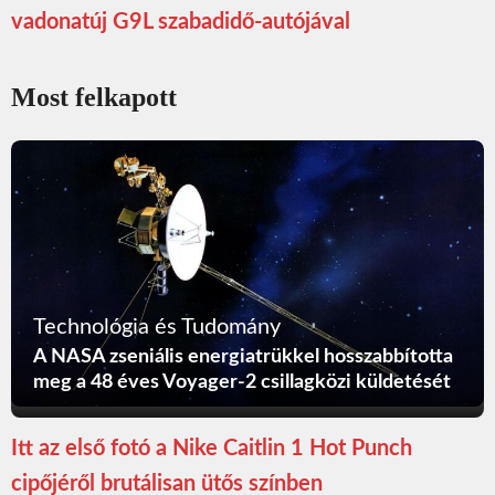
vadonatúj G9L szabadidő-autójával
Most felkapott
Technológia és Tudomány
A NASA zseniális energiatrükkel hosszabbította
meg a 48 éves Voyager-2 csillagközi küldetését
Itt az első fotó a Nike Caitlin 1 Hot Punch
cipőjéről brutálisan ütős színben