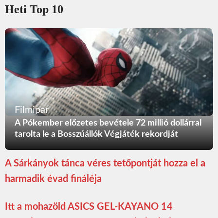
Heti Top 10
Filmipar
A Pókember előzetes bevétele 72 millió dollárral
tarolta le a Bosszúállók Végjáték rekordját
A Sárkányok tánca véres tetőpontját hozza el a
harmadik évad fináléja
Itt a mohazöld ASICS GEL-KAYANO 14