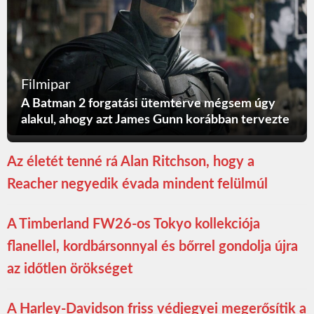
Filmipar
A Batman 2 forgatási ütemterve mégsem úgy
alakul, ahogy azt James Gunn korábban tervezte
Az életét tenné rá Alan Ritchson, hogy a
Reacher negyedik évada mindent felülmúl
A Timberland FW26-os Tokyo kollekciója
flanellel, kordbársonnyal és bőrrel gondolja újra
az időtlen örökséget
A Harley-Davidson friss védjegyei megerősítik a