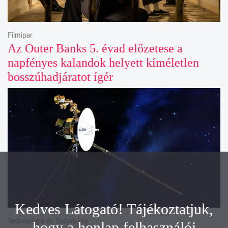
Filmipar
Az Outer Banks 5. évad előzetese a
napfényes kalandok helyett kíméletlen
bosszúhadjáratot ígér
Kedves Látogató! Tájékoztatjuk,
Technológia és Tudomány
hogy a honlap felhasználói