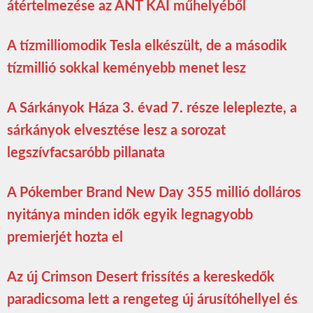
átértelmezése az ANT KAI műhelyéből
A tízmilliomodik Tesla elkészült, de a második
tízmillió sokkal keményebb menet lesz
A Sárkányok Háza 3. évad 7. része leleplezte, a
sárkányok elvesztése lesz a sorozat
legszívfacsaróbb pillanata
A Pókember Brand New Day 355 millió dolláros
nyitánya minden idők egyik legnagyobb
premierjét hozta el
Az új Crimson Desert frissítés a kereskedők
paradicsoma lett a rengeteg új árusítóhellyel és