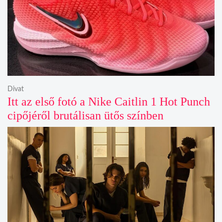
Divat
Itt az első fotó a Nike Caitlin 1 Hot Punch
cipőjéről brutálisan ütős színben