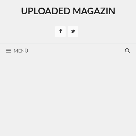
Kilépés
UPLOADED MAGAZIN
a
tartalomba
MENÜ