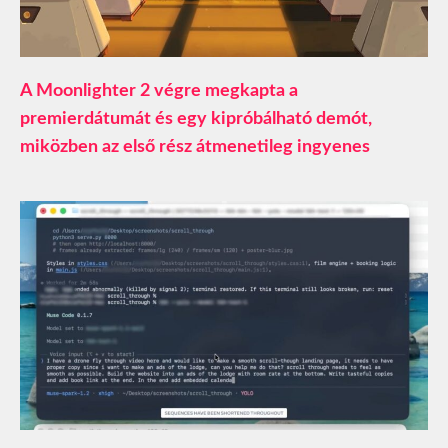
A Moonlighter 2 végre megkapta a
premierdátumát és egy kipróbálható demót,
miközben az első rész átmenetileg ingyenes