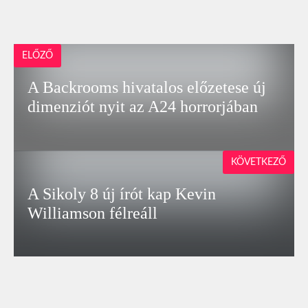
ELŐZŐ
A Backrooms hivatalos előzetese új
dimenziót nyit az A24 horrorjában
KÖVETKEZŐ
A Sikoly 8 új írót kap Kevin
Williamson félreáll