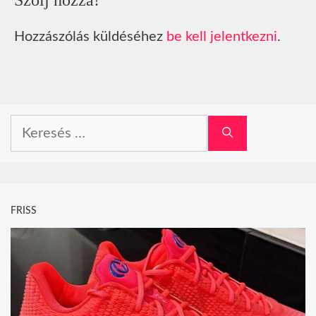
Szólj hozzá!
Hozzászólás küldéséhez
be kell jelentkezni
.
Keresés:
FRISS