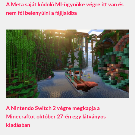
A Meta saját kódoló MI-ügynöke végre itt van és
nem fél belenyúlni a fájljaidba
A Nintendo Switch 2 végre megkapja a
Minecraftot október 27-én egy látványos
kiadásban