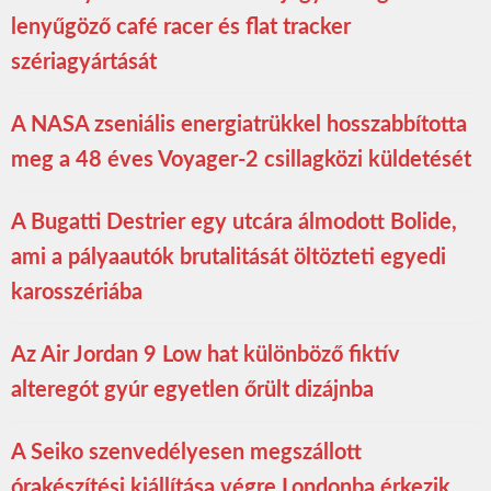
lenyűgöző café racer és flat tracker
szériagyártását
A NASA zseniális energiatrükkel hosszabbította
meg a 48 éves Voyager-2 csillagközi küldetését
A Bugatti Destrier egy utcára álmodott Bolide,
ami a pályaautók brutalitását öltözteti egyedi
karosszériába
Az Air Jordan 9 Low hat különböző fiktív
alteregót gyúr egyetlen őrült dizájnba
A Seiko szenvedélyesen megszállott
órakészítési kiállítása végre Londonba érkezik