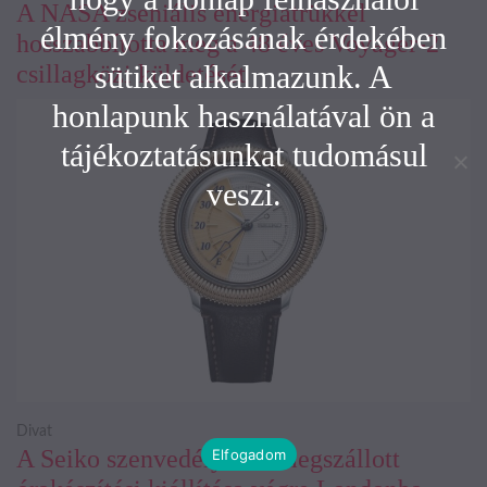
A NASA zseniális energiatrükkel
élmény fokozásának érdekében
hosszabbította meg a 48 éves Voyager-2
sütiket alkalmazunk. A
csillagközi küldetését
honlapunk használatával ön a
tájékoztatásunkat tudomásul
veszi.
Divat
A Seiko szenvedélyesen megszállott
Elfogadom