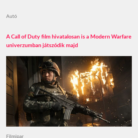
Autó
A Call of Duty film hivatalosan is a Modern Warfare
univerzumban játszódik majd
Filmipar