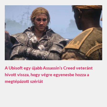
A Ubisoft egy újabb Assassin’s Creed veteránt
hívott vissza, hogy végre egyenesbe hozza a
megtépázott szériát