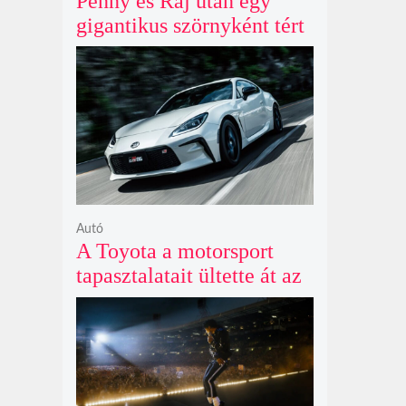
Penny és Raj után egy
gigantikus szörnyként tért
vissza valaki az
Agymenők legújabb spin-
offjában
Autó
A Toyota a motorsport
tapasztalatait ültette át az
új GR86 vezethetőségébe
és biztonságába