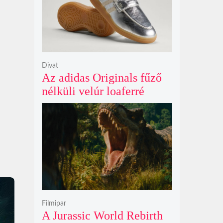
Divat
Az adidas Originals fűző
nélküli velúr loaferré
alakította a legendás
Handball Spezial modellt
Filmipar
A Jurassic World Rebirth