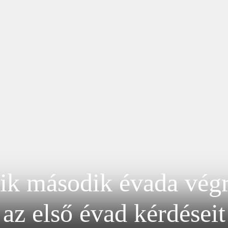
k második évada végr
az első évad kérdéseit