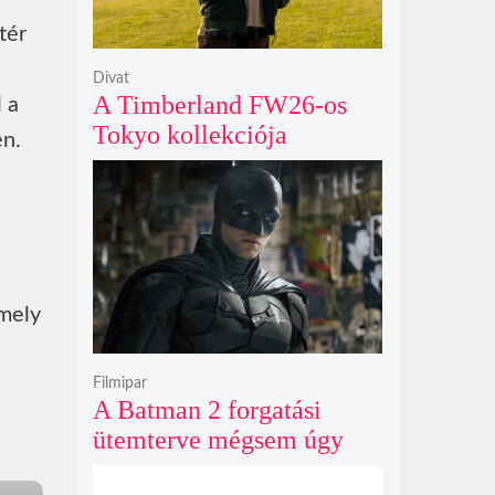
tér
Divat
A Timberland FW26-os
 a
Tokyo kollekciója
én.
flanellel, kordbársonnyal
és bőrrel gondolja újra az
időtlen örökséget
amely
Filmipar
A Batman 2 forgatási
ütemterve mégsem úgy
alakul, ahogy azt James