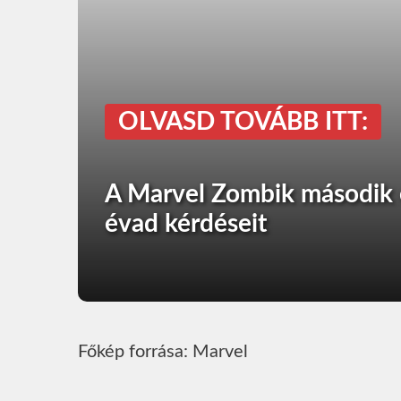
OLVASD TOVÁBB ITT:
A Marvel Zombik második é
évad kérdéseit
Főkép forrása: Marvel