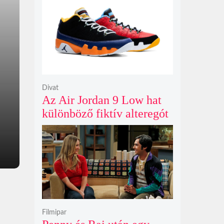
Gunn korábban tervezte
Divat
Az Air Jordan 9 Low hat
különböző fiktív alteregót
gyúr egyetlen őrült
dizájnba
Filmipar