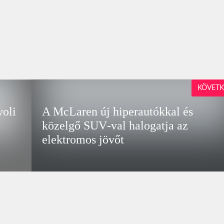
KÖVETK
voli
A McLaren új hiperautókkal és
közelgő SUV‑val halogatja az
elektromos jövőt