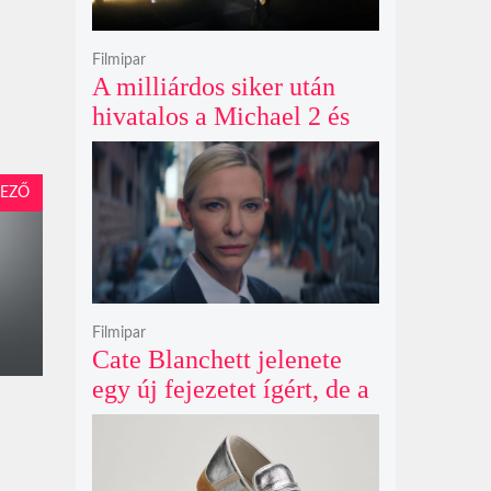
Filmipar
A milliárdos siker után
hivatalos a Michael 2 és
már a bemutató éve is
megvan
EZŐ
Filmipar
Cate Blanchett jelenete
egy új fejezetet ígért, de a
Netflix törölte David
Fincher Squid Game
sorozatát