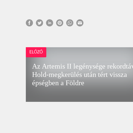
ELŐZŐ
Az Artemis II legénysége rekordtá
Hold-megkerülés után tért vissza
épségben a Földre