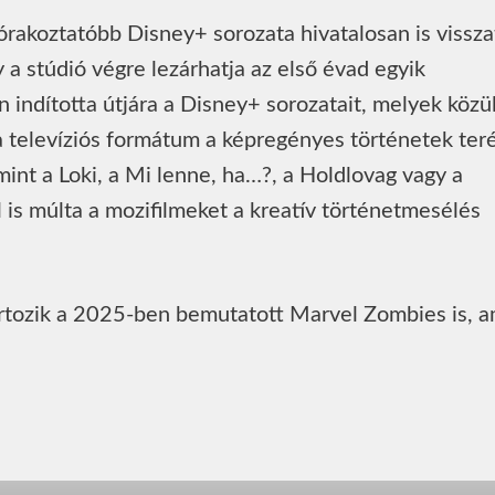
rakoztatóbb Disney+ sorozata hivatalosan is vissza
 a stúdió végre lezárhatja az első évad egyik
ndította útjára a Disney+ sorozatait, melyek közül
a televíziós formátum a képregényes történetek ter
int a Loki, a Mi lenne, ha…?, a Holdlovag vagy a
is múlta a mozifilmeket a kreatív történetmesélés
artozik a 2025-ben bemutatott Marvel Zombies is, 