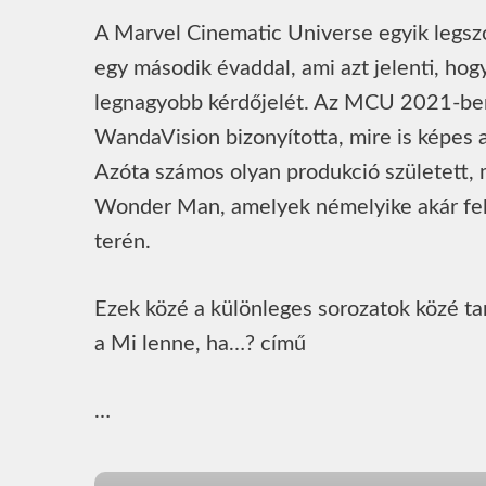
A Marvel Cinematic Universe egyik legszó
egy második évaddal, ami azt jelenti, hogy
legnagyobb kérdőjelét. Az MCU 2021-ben i
WandaVision bizonyította, mire is képes 
Azóta számos olyan produkció született, m
Wonder Man, amelyek némelyike akár fel 
terén.
Ezek közé a különleges sorozatok közé t
a Mi lenne, ha…? című
…