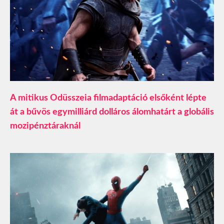
A mitikus Odüsszeia filmadaptáció elsőként lépte
át a bűvös egymilliárd dolláros álomhatárt a globális
mozipénztáraknál