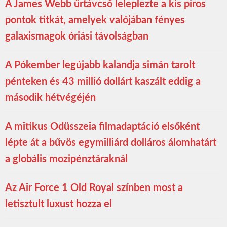
A James Webb űrtávcső leleplezte a kis piros
pontok titkát, amelyek valójában fényes
galaxismagok óriási távolságban
A Pókember legújabb kalandja simán tarolt
pénteken és 43 millió dollárt kaszált eddig a
második hétvégéjén
A mitikus Odüsszeia filmadaptáció elsőként
lépte át a bűvös egymilliárd dolláros álomhatárt
a globális mozipénztáraknál
Az Air Force 1 Old Royal színben most a
letisztult luxust hozza el