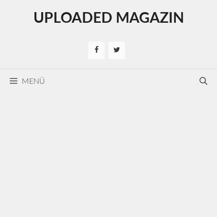
Kilépés
UPLOADED MAGAZIN
a
tartalomba
MENÜ