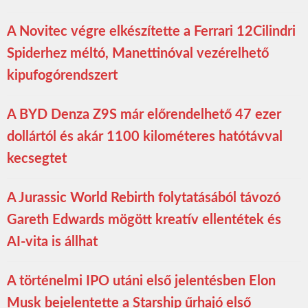
A Novitec végre elkészítette a Ferrari 12Cilindri
Spiderhez méltó, Manettinóval vezérelhető
kipufogórendszert
A BYD Denza Z9S már előrendelhető 47 ezer
dollártól és akár 1100 kilométeres hatótávval
kecsegtet
A Jurassic World Rebirth folytatásából távozó
Gareth Edwards mögött kreatív ellentétek és
AI-vita is állhat
A történelmi IPO utáni első jelentésben Elon
Musk bejelentette a Starship űrhajó első