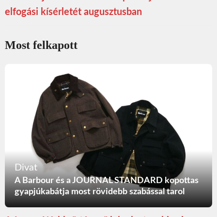
elfogási kísérletét augusztusban
Most felkapott
Divat
A Barbour és a JOURNAL STANDARD kopottas
gyapjúkabátja most rövidebb szabással tarol