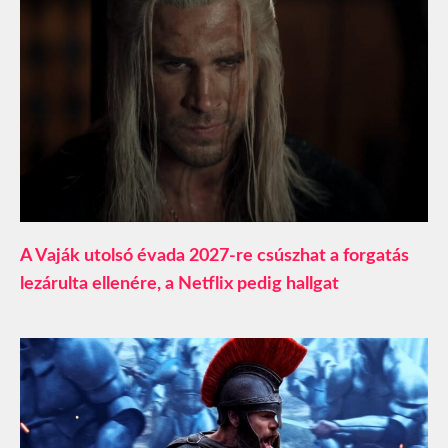
A Vaják utolsó évada 2027-re csúszhat a forgatás
lezárulta ellenére, a Netflix pedig hallgat