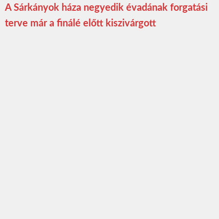
A Sárkányok háza negyedik évadának forgatási
terve már a finálé előtt kiszivárgott