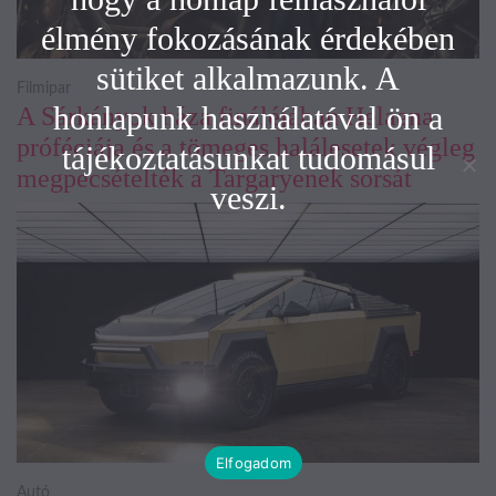
élmény fokozásának érdekében
sütiket alkalmazunk. A
Filmipar
honlapunk használatával ön a
A Sárkányok háza fináléjában Helaena
próféciája és a tömeges halálesetek végleg
tájékoztatásunkat tudomásul
megpecsételték a Targaryenek sorsát
veszi.
Elfogadom
Autó