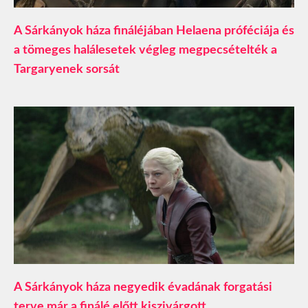
A Sárkányok háza fináléjában Helaena próféciája és
a tömeges halálesetek végleg megpecsételték a
Targaryenek sorsát
A Sárkányok háza negyedik évadának forgatási
terve már a finálé előtt kiszivárgott