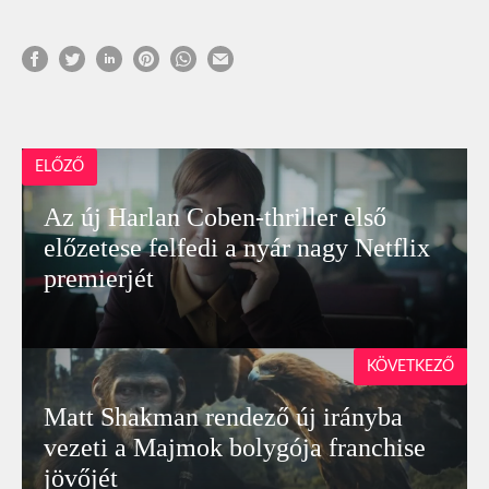
ELŐZŐ
Az új Harlan Coben-thriller első
előzetese felfedi a nyár nagy Netflix
premierjét
KÖVETKEZŐ
Matt Shakman rendező új irányba
vezeti a Majmok bolygója franchise
jövőjét