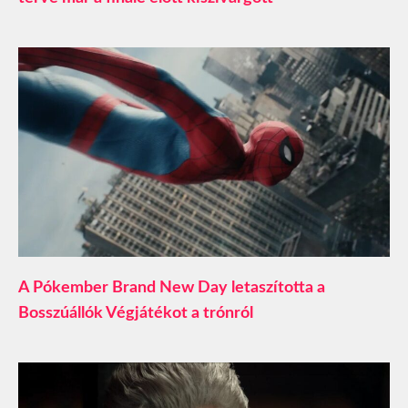
A Pókember Brand New Day letaszította a
Bosszúállók Végjátékot a trónról