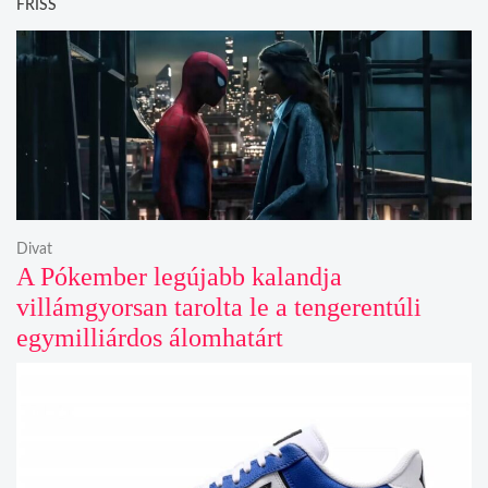
FRISS
Divat
A Pókember legújabb kalandja
villámgyorsan tarolta le a tengerentúli
egymilliárdos álomhatárt