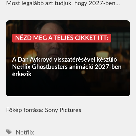
Most legalább azt tudjuk, hogy 2027-ben…
NÉZD MEG A TELJES CIKKET ITT:
A Dan Aykroyd visszatérésével készülő
Netflix Ghostbusters animáció 2027-ben
érkezik
Főkép forrása: Sony Pictures
Címkék
Netflix