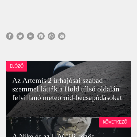
ELŐZŐ
Az Artemis 2 űrhajósai szabad
szemmel látták a Hold túlsó oldalán
felvillanó meteoroid-becsapódásokat
KÖVETKEZŐ
A Nike és az UACTP közös