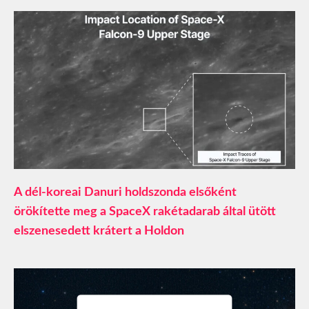
A dél-koreai Danuri holdszonda elsőként
örökítette meg a SpaceX rakétadarab által ütött
elszenesedett krátert a Holdon