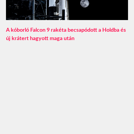
A kóborló Falcon 9 rakéta becsapódott a Holdba és
új krátert hagyott maga után