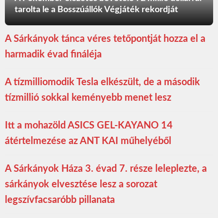
tarolta le a Bosszúállók Végjáték rekordját
A Sárkányok tánca véres tetőpontját hozza el a
harmadik évad fináléja
A tízmilliomodik Tesla elkészült, de a második
tízmillió sokkal keményebb menet lesz
Itt a mohazöld ASICS GEL-KAYANO 14
átértelmezése az ANT KAI műhelyéből
A Sárkányok Háza 3. évad 7. része leleplezte, a
sárkányok elvesztése lesz a sorozat
legszívfacsaróbb pillanata