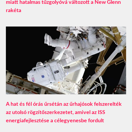
miatt hatalmas tűzgolyóvá változott a New Glenn
rakéta
A hat és fél órás űrsétán az űrhajósok felszerelték
az utolsó rögzítőszerkezetet, amivel az ISS
energiafejlesztése a célegyenesbe fordult