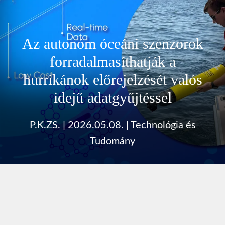
Az autonóm óceáni szenzorok
forradalmasíthatják a
hurrikánok előrejelzését valós
idejű adatgyűjtéssel
P.K.ZS.
|
2026.05.08.
|
Technológia és
Tudomány