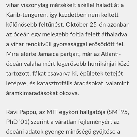
vihar viszonylag mérsékelt széllel haladt át a
Karib-tengeren, így kezdetben nem keltett
különösebb feltűnést. Október 25-én azonban
az óceán egy melegebb foltja felett áthaladva
a vihar rendkívüli gyorsasággal erősödött fel.
Mire elérte Jamaica partjait, már az Atlanti-
óceán valaha mért legerősebb hurrikánjai közé
tartozott, fákat csavarva ki, épületek tetejét
letépve, és katasztrofális áradásokat, valamint
áramkimaradásokat okozva.
Ravi Pappu, az MIT egykori hallgatója (SM ’95,
PhD ’01) szerint a váratlan fejleményért az
óceáni adatok gyenge minőségű gyűjtése a