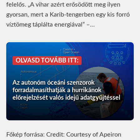
felelős. „A vihar azért erősödött meg ilyen
gyorsan, mert a Karib-tengerben egy kis forró
víztömeg táplálta energiával” –…
OLVASD TOVÁBB ITT:
Az autonóm óceáni szenzorok
forradalmasíthatják a hurrikánok
előrejelzését valós idejű adatgyűjtéssel
Főkép forrása: Credit: Courtesy of Apeiron