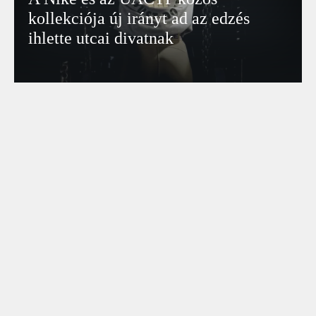
kollekciója új irányt ad az edzés
ihlette utcai divatnak