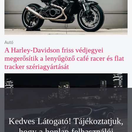
Autó
A Harley-Davidson friss védjegyei
megerősítik a lenyűgöző café racer és flat
tracker szériagyártását
Kedves Látogató! Tájékoztatjuk,
hogy a honlap felhasználói