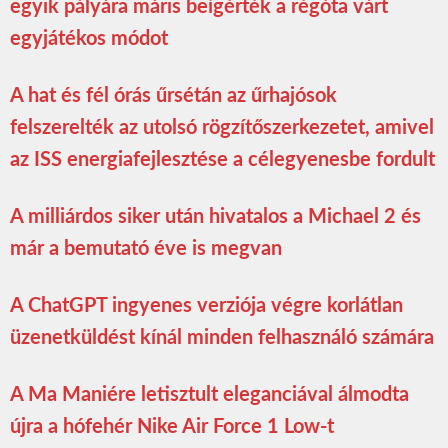
egyik pályára máris beígérték a régóta várt
egyjátékos módot
A hat és fél órás űrsétán az űrhajósok
felszerelték az utolsó rögzítőszerkezetet, amivel
az ISS energiafejlesztése a célegyenesbe fordult
A milliárdos siker után hivatalos a Michael 2 és
már a bemutató éve is megvan
A ChatGPT ingyenes verziója végre korlátlan
üzenetküldést kínál minden felhasználó számára
A Ma Maniére letisztult eleganciával álmodta
újra a hófehér Nike Air Force 1 Low-t