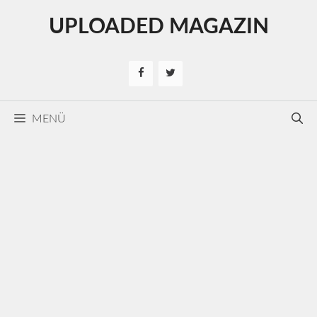
Kilépés
UPLOADED MAGAZIN
a
tartalomba
MENÜ