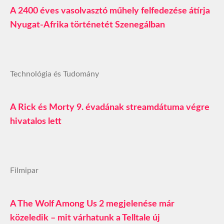
A 2400 éves vasolvasztó műhely felfedezése átírja
Nyugat-Afrika történetét Szenegálban
Technológia és Tudomány
A Rick és Morty 9. évadának streamdátuma végre
hivatalos lett
Filmipar
A The Wolf Among Us 2 megjelenése már
közeledik – mit várhatunk a Telltale új