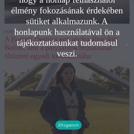
élmény fokozásának érdekében
sütiket alkalmazunk. A
honlapunk használatával ön a
Autó
A Bugatti Destrier egy utcára álmodott
tájékoztatásunkat tudomásul
Bolide, ami a pályaautók brutalitását
veszi.
öltözteti egyedi karosszériába
Elfogadom