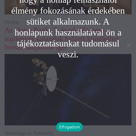
élmény fokozásának érdekében
sütiket alkalmazunk. A
Filmipar
Az Outer Banks 5. évad előzetese a
honlapunk használatával ön a
napfényes kalandok helyett kíméletlen
tájékoztatásunkat tudomásul
bosszúhadjáratot ígér
veszi.
Elfogadom
Technológia és Tudomány