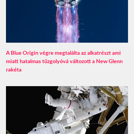
A Blue Origin végre megtalálta az alkatrészt ami
miatt hatalmas tűzgolyóvá változott a New Glenn
rakéta