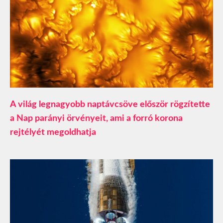
A világ legnagyobb naptávcsöve először rögzítette
a Nap parányi örvényeit, ami a forró korona
rejtélyét megoldhatja