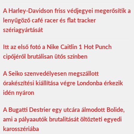
A Harley-Davidson friss védjegyei megerősítik a
lenyűgöző café racer és flat tracker
szériagyártását
Itt az első fotó a Nike Caitlin 1 Hot Punch
cipőjéről brutálisan ütős színben
A Seiko szenvedélyesen megszállott
órakészítési kiállítása végre Londonba érkezik
idén nyáron
A Bugatti Destrier egy utcára álmodott Bolide,
ami a pályaautók brutalitását öltözteti egyedi
karosszériába