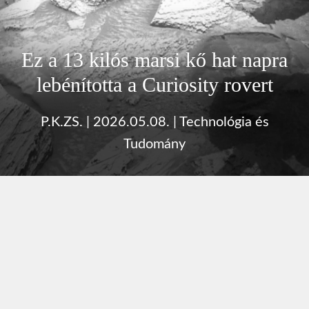
Ez a 13 kilós marsi kő hat napra
lebénította a Curiosity rovert
P.K.ZS.
|
2026.05.08.
|
Technológia és
Tudomány