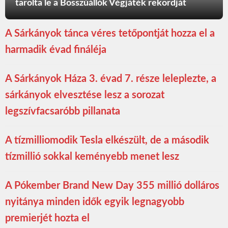
tarolta le a Bosszúállók Végjáték rekordját
A Sárkányok tánca véres tetőpontját hozza el a
harmadik évad fináléja
A Sárkányok Háza 3. évad 7. része leleplezte, a
sárkányok elvesztése lesz a sorozat
legszívfacsaróbb pillanata
A tízmilliomodik Tesla elkészült, de a második
tízmillió sokkal keményebb menet lesz
A Pókember Brand New Day 355 millió dolláros
nyitánya minden idők egyik legnagyobb
premierjét hozta el