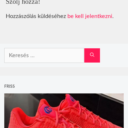
Szólj hozzá!
Hozzászólás küldéséhez
be kell jelentkezni
.
Keresés:
FRISS