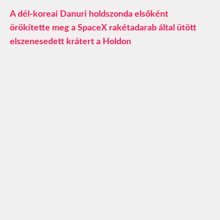
A dél-koreai Danuri holdszonda elsőként
örökítette meg a SpaceX rakétadarab által ütött
elszenesedett krátert a Holdon