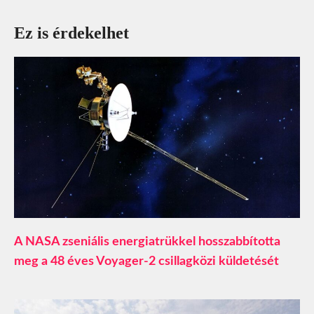
Ez is érdekelhet
A NASA zseniális energiatrükkel hosszabbította
meg a 48 éves Voyager-2 csillagközi küldetését