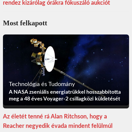
rendez kizárólag órákra fókuszáló aukciót
Most felkapott
Technológia és Tudomány
A NASA zseniális energiatrükkel hosszabbította
meg a 48 éves Voyager-2 csillagközi küldetését
Az életét tenné rá Alan Ritchson, hogy a
Reacher negyedik évada mindent felülmúl