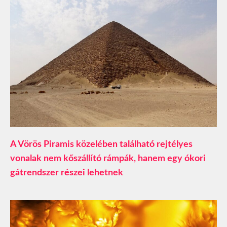
A Vörös Piramis közelében található rejtélyes
vonalak nem kőszállító rámpák, hanem egy ókori
gátrendszer részei lehetnek