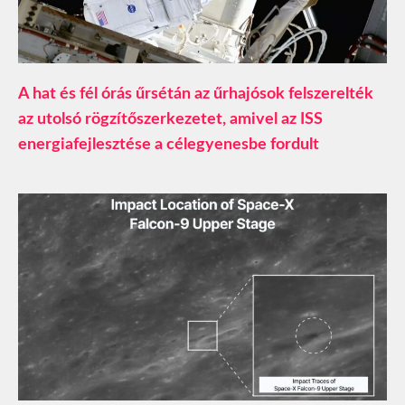
A hat és fél órás űrsétán az űrhajósok felszerelték
az utolsó rögzítőszerkezetet, amivel az ISS
energiafejlesztése a célegyenesbe fordult