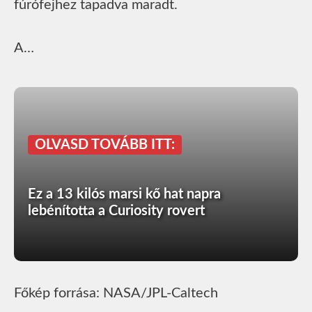
fúrófejhez tapadva maradt.
A…
OLVASD TOVÁBB ITT:
Ez a 13 kilós marsi kő hat napra
lebénította a Curiosity rovert
Főkép forrása: NASA/JPL-Caltech