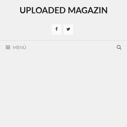
Kilépés
UPLOADED MAGAZIN
a
tartalomba
MENÜ