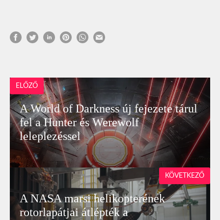
ELŐZŐ
A World of Darkness új fejezete tárul
fel a Hunter és Werewolf
leleplezéssel
KÖVETKEZŐ
A NASA marsi helikopterének
rotorlapátjai átlépték a