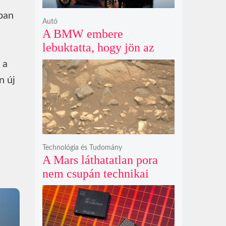
ban
Autó
A BMW embere
lebuktatta, hogy jön az
500+ lóerős iX3, az 50
 a
xDrive meg csak
n új
középkategória
Technológia és Tudomány
A Mars láthatatlan pora
nem csupán technikai
akadály, hanem súlyos
szilikát- és
perklorátmérgezés