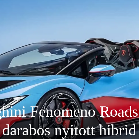
hini Fenomeno Roadst
darabos nyitott hibri