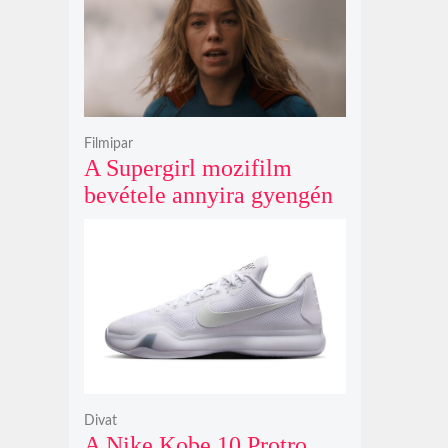
Filmipar
A Supergirl mozifilm
bevétele annyira gyengén
teljesített, hogy még a
Morbius és a Joker 2
számait sem érte el
Divat
A Nike Kobe 10 Protro