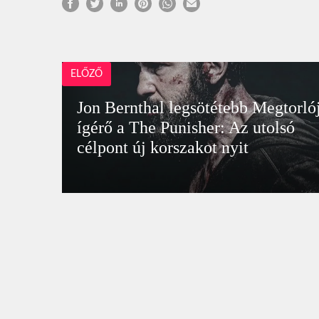
ELŐZŐ
Jon Bernthal legsötétebb Megtorló
ígérő a The Punisher: Az utolsó
célpont új korszakot nyit