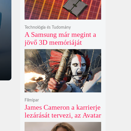
fenyegeti a jövő űrhajósait
Technológia és Tudomány
A Samsung már megint a
jövő 3D memóriáját
villantja meg, miközben
mi csak olcsó DDR5-öt
akarunk
Filmipar
James Cameron a karrierje
lezárását tervezi, az Avatar
4 és 5 jövője így elég
kilátástalan