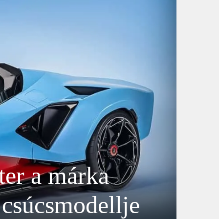
er a márka
d csúcsmodellje