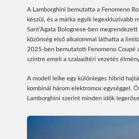
A Lamborghini bemutatta a Fenomeno Roa
készül, és a márka egyik legexkluzívabb n
Sant’Agata Bolognese-ben megrendezett 
közönség első alkalommal láthatta a limi
2025-ben bemutatott Fenomeno Coupé alap
szintre emeli a szabadtéri vezetés élmény
A modell lelke egy különleges hibrid hajt
kombinál három elektromos egységgel. Öss
Lamborghini szerint minden idők legerős