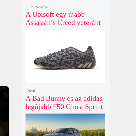
IT és Szoftver
A Ubisoft egy újabb
Assassin’s Creed veteránt
hívott vissza, hogy végre
egyenesbe hozza a
megtépázott szériát
Divat
A Bad Bunny és az adidas
legújabb F50 Ghost Sprint
cipője sötét szénszürke
fényben tűnik fel