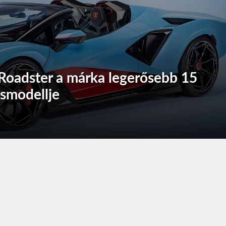
oadster a márka legerősebb 15
csmodellje