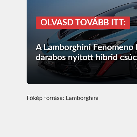
OLVASD TOVÁBB ITT:
A Lamborghini Fenomeno R
darabos nyitott hibrid csú
Főkép forrása: Lamborghini