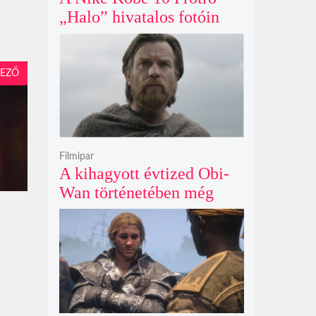
„Halo” hivatalos fotóin
már most rajongók ezrei
csüngenek
EZŐ
Filmipar
A kihagyott évtized Obi-
Wan történetében még
mindig betöltetlen űr
maradt Ewan McGregor
szerint