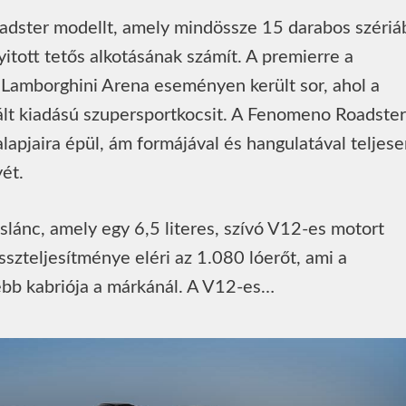
dster modellt, amely mindössze 15 darabos szériá
yitott tetős alkotásának számít. A premierre a
Lamborghini Arena eseményen került sor, ahol a
tált kiadású szupersportkocsit. A Fenomeno Roadster
jaira épül, ám formájával és hangulatával teljese
ét.
áslánc, amely egy 6,5 literes, szívó V12-es motort
zteljesítménye eléri az 1.080 lóerőt, ami a
ebb kabriója a márkánál. A V12-es…