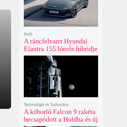
ki
Autó
A ráncfelvarrt Hyundai
Elantra 155 lóerős hibridje
és prémium utastere
komoly belsőtéri ugrást
hoz
Technológia és Tudomány
A kóborló Falcon 9 rakéta
becsapódott a Holdba és új