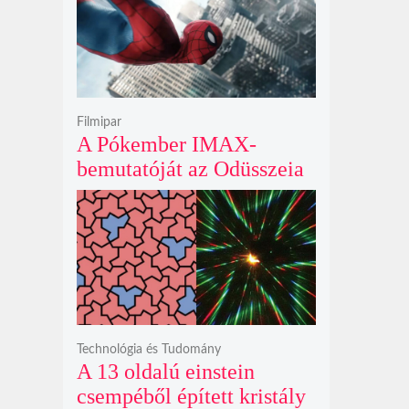
krátert hagyott maga után
Filmipar
A Pókember IMAX-
bemutatóját az Odüsszeia
exkluzív vetítési
időszakának lejárta hozza
el
Technológia és Tudomány
A 13 oldalú einstein
csempéből épített kristály