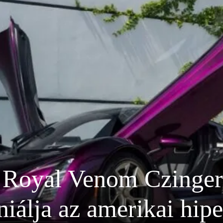
i Royal Venom Czinge
niálja az amerikai hip