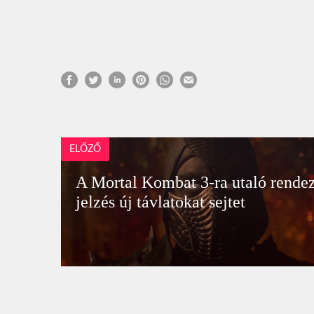
ELŐZŐ
A Mortal Kombat 3-ra utaló rende
jelzés új távlatokat sejtet