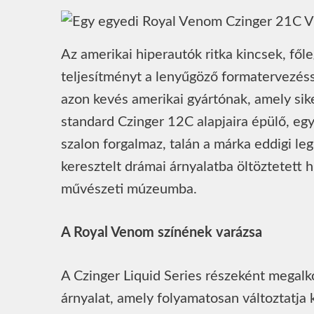
Az amerikai hiperautók ritka kincsek, fől
teljesítményt a lenyűgöző formatervezésse
azon kevés amerikai gyártónak, amely sike
standard Czinger 12C alapjaira épülő, eg
szalon forgalmaz, talán a márka eddigi l
keresztelt drámai árnyalatba öltöztetett 
művészeti múzeumba.
A Royal Venom színének varázsa
A Czinger Liquid Series részeként megalk
árnyalat, amely folyamatosan változtatja 