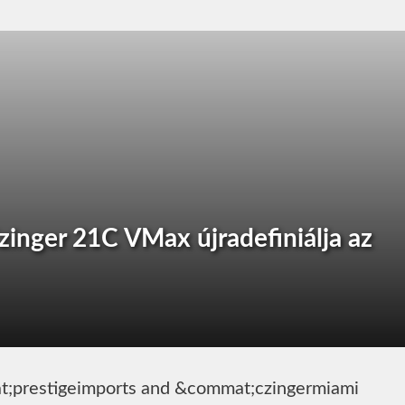
inger 21C VMax újradefiniálja az
t;prestigeimports and &commat;czingermiami