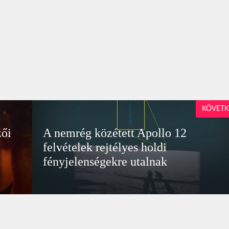
KÖVETK
zői
A nemrég közétett Apollo 12
felvételek rejtélyes holdi
fényjelenségekre utalnak