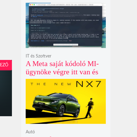
példátlanul forgó
csillagmintát vetít a fény
polarizációjától függően
IT és Szoftver
A Meta saját kódoló MI-
EZŐ
ügynöke végre itt van és
nem fél belenyúlni a
fájljaidba
Autó