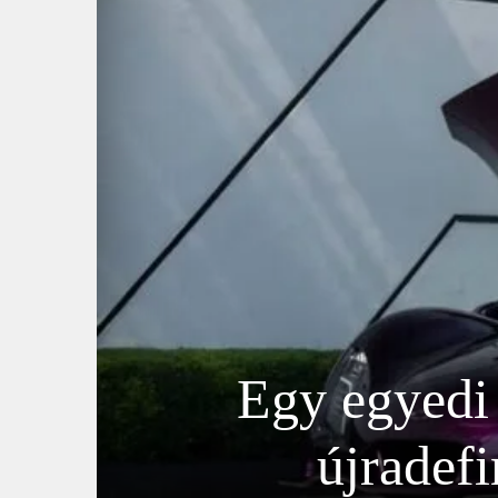
Egy egyed
újradefi