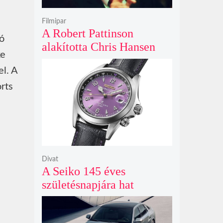
Filmipar
A Robert Pattinson
tó
alakította Chris Hansen
ke
sötét vadászatra indul a
el. A
Primetime előzetesében
rts
Divat
A Seiko 145 éves
születésnapjára hat
limitált kiadású Edo-lila
számlapos modellt hozott