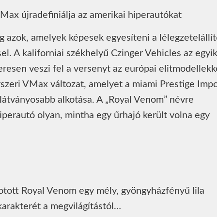
eg azok, amelyek képesek egyesíteni a lélegzetelállí
l. A kaliforniai székhelyű Czinger Vehicles az egyi
resen veszi fel a versenyt az európai elitmodellekk
yszeri VMax változat, amelyet a miami Prestige Impo
eglátványosabb alkotása. A „Royal Venom” névre
hiperautó olyan, mintha egy űrhajó került volna egy
otott Royal Venom egy mély, gyöngyházfényű lila
karakterét a megvilágítástól…