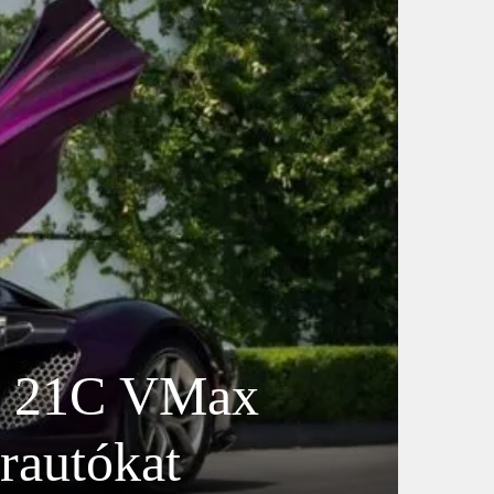
r 21C VMax
erautókat