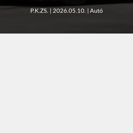
P.K.ZS.
|
2026.05.10.
|
Autó