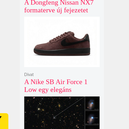
A Dongfeng Nissan NX7
formaterve új fejezetet
nyit az N sorozat negyedik
modelljeként
Divat
A Nike SB Air Force 1
Low egy elegáns
világosbarna
színváltozatban bukkant
fel újra