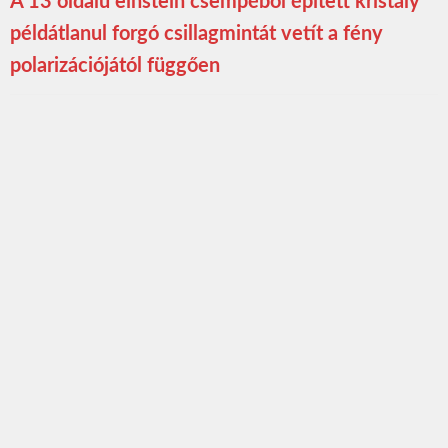
A 13 oldalú einstein csempéből épített kristály
példátlanul forgó csillagmintát vetít a fény
polarizációjától függően