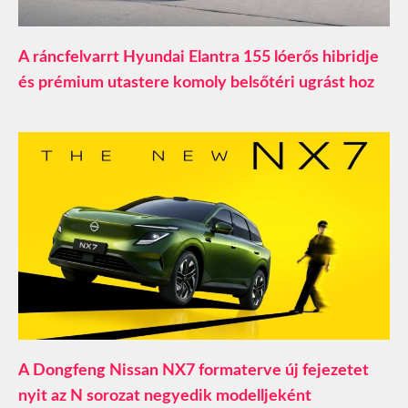
A ráncfelvarrt Hyundai Elantra 155 lóerős hibridje
és prémium utastere komoly belsőtéri ugrást hoz
A Dongfeng Nissan NX7 formaterve új fejezetet
nyit az N sorozat negyedik modelljeként