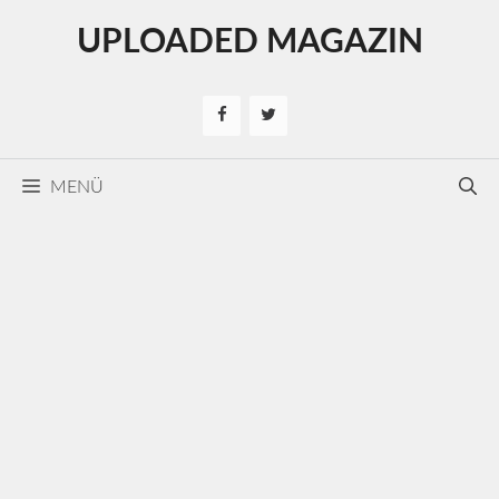
Kilépés
UPLOADED MAGAZIN
a
tartalomba
MENÜ