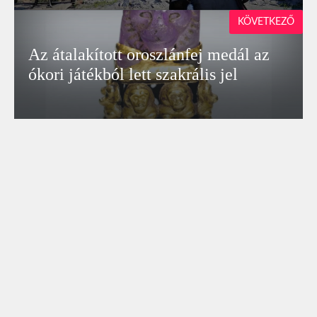
KÖVETKEZŐ
Az átalakított oroszlánfej medál az
ókori játékból lett szakrális jel