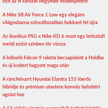
nyit az N sorozat negyedik modelljeként
A Nike SB Air Force 1 Low egy elegáns
világosbarna színváltozatban bukkant fel újra
Az ikonikus PSG x Nike KD 6 most egy letisztult
metál ezüst színben tér vissza
A kóborló Falcon 9 rakéta becsapódott a Holdba
és új krátert hagyott maga után
A ráncfelvarrt Hyundai Elantra 155 lóerős
hibridje és prémium utastere komoly belsőtéri
ugrást hoz