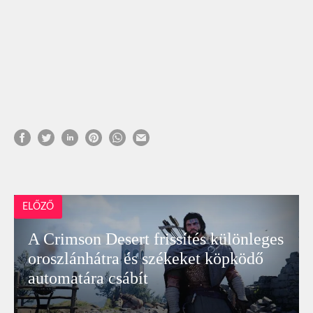
ELŐZŐ
A Crimson Desert frissítés különleges
oroszlánhátra és székeket köpködő
automatára csábít