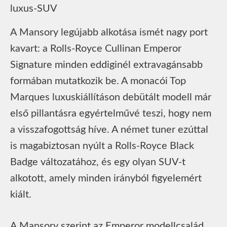
A Mansory legújabb alkotása ismét nagy port
kavart: a Rolls-Royce Cullinan Emperor
Signature minden eddiginél extravagánsabb
formában mutatkozik be. A monacói Top
Marques luxuskiállításon debütált modell már
első pillantásra egyértelművé teszi, hogy nem
a visszafogottság híve. A német tuner ezúttal
is magabiztosan nyúlt a Rolls-Royce Black
Badge változatához, és egy olyan SUV-t
alkotott, amely minden irányból figyelemért
kiált.
A Mansory szerint az Emperor modellcsalád