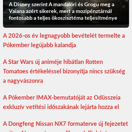
A Disney szerint A mandalóri és Grogu meg a
Vaiana azért sikerek, mert a mozipénztárnál
fontosabb a teljes ökoszisztéma teljesítménye
A 2026-os év legnagyobb bevételét termelte a
Pókember legújabb kalandja
A Star Wars új animéje hibátlan Rotten
Tomatoes értékeléssel bizonyítja nincs szükség
a nagyvászonra
A Pókember IMAX-bemutatóját az Odüsszeia
exkluzív vetítési időszakának lejárta hozza el
A Dongfeng Nissan NX7 formaterve új fejezetet