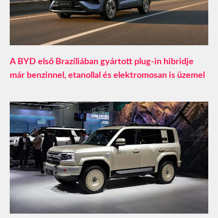
A BYD első Brazíliában gyártott plug-in hibridje
már benzinnel, etanollal és elektromosan is üzemel