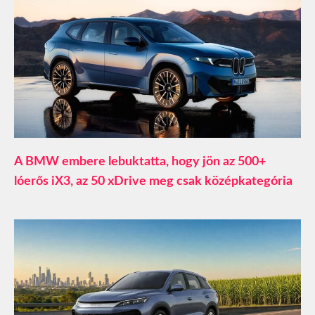
A BMW embere lebuktatta, hogy jön az 500+
lóerős iX3, az 50 xDrive meg csak középkategória