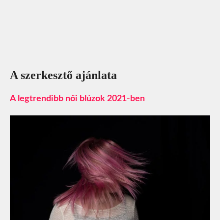
A szerkesztő ajánlata
A legtrendibb női blúzok 2021-ben