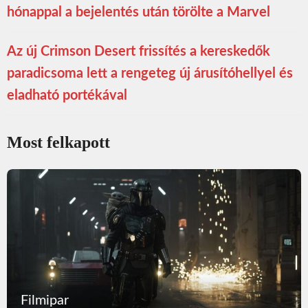
hónappal a bejelentés után törölte a Marvel
Az új Crimson Desert frissítés a kereskedők
paradicsoma lett a rengeteg új árusítóhellyel és
eladható portékával
Most felkapott
Filmipar