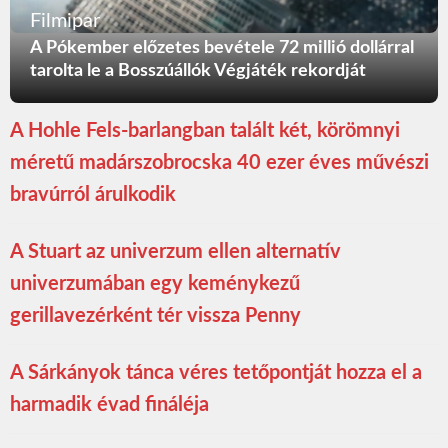
Filmipar
A Pókember előzetes bevétele 72 millió dollárral
tarolta le a Bosszúállók Végjáték rekordját
A Hohle Fels-barlangban talált két, körömnyi
méretű madárszobrocska 40 ezer éves művészi
bravúrról árulkodik
A Stuart az univerzum ellen alternatív
univerzumában egy keménykezű
gerillavezérként tér vissza Penny
A Sárkányok tánca véres tetőpontját hozza el a
harmadik évad fináléja