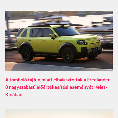
A tomboló tájfun miatt elhalasztották a Freelander
8 nagyszabású előértékesítési eseményét Kelet-
Kínában