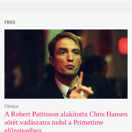
FRISS
Filmipar
A Robert Pattinson alakította Chris Hansen
sötét vadászatra indul a Primetime
előzetesében