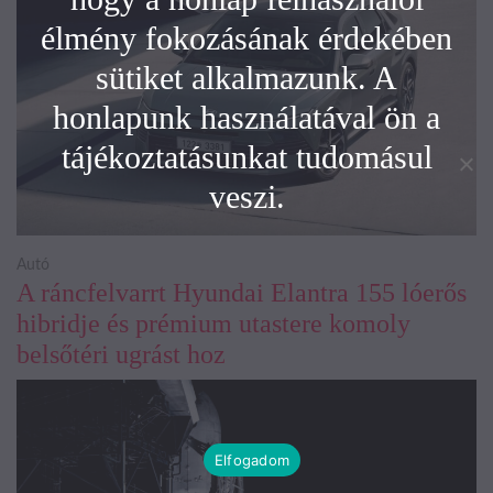
élmény fokozásának érdekében
sütiket alkalmazunk. A
honlapunk használatával ön a
tájékoztatásunkat tudomásul
veszi.
Autó
A ráncfelvarrt Hyundai Elantra 155 lóerős
hibridje és prémium utastere komoly
belsőtéri ugrást hoz
Elfogadom