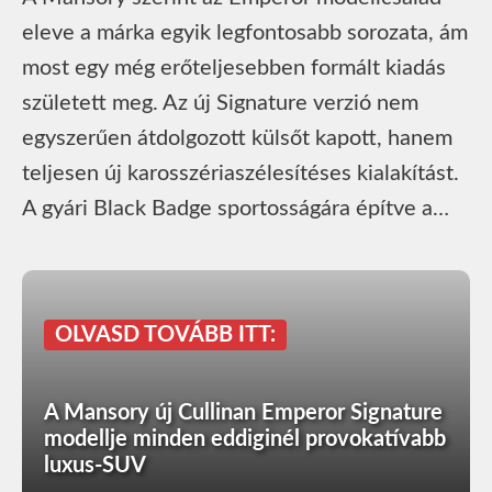
eleve a márka egyik legfontosabb sorozata, ám
most egy még erőteljesebben formált kiadás
született meg. Az új Signature verzió nem
egyszerűen átdolgozott külsőt kapott, hanem
teljesen új karosszériaszélesítéses kialakítást.
A gyári Black Badge sportosságára építve a…
OLVASD TOVÁBB ITT:
A Mansory új Cullinan Emperor Signature
modellje minden eddiginél provokatívabb
luxus-SUV