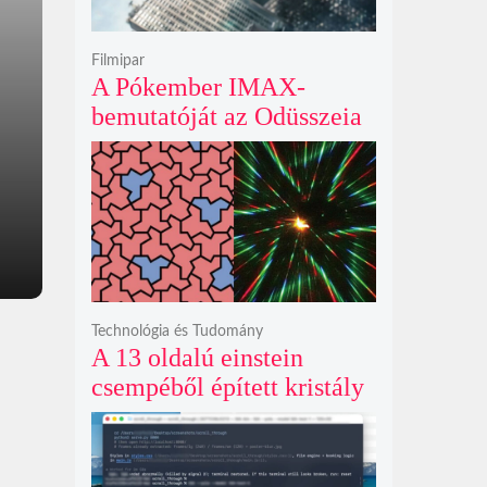
Filmipar
A Pókember IMAX-
bemutatóját az Odüsszeia
exkluzív vetítési
időszakának lejárta hozza
el
Technológia és Tudomány
A 13 oldalú einstein
csempéből épített kristály
példátlanul forgó
csillagmintát vetít a fény
polarizációjától függően