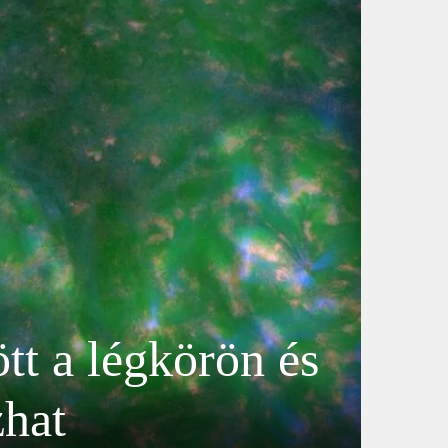
ött a légkörön és
zhat