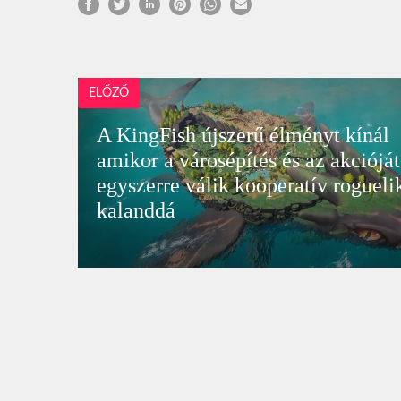
ELŐZŐ
A KingFish újszerű élményt kínál
amikor a városépítés és az akciójá
egyszerre válik kooperatív rogue­li
kalanddá