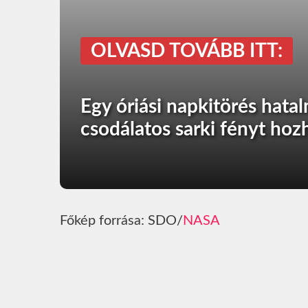
OLVASD TOVÁBB ITT:
Egy óriási napkitörés hatal
csodálatos sarki fényt hoz
Főkép forrása: SDO/
NASA