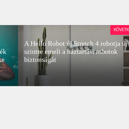
KÖVETK
A Hello Robot új Stretch 4 robotja új
ték
szintre emeli a háztartási robotok
ke
biztonságát