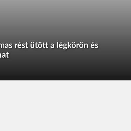
mas rést ütött a légkörön és
hat