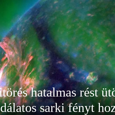
törés hatalmas rést üt
dálatos sarki fényt ho