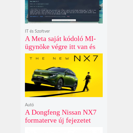
IT és Szoftver
A Meta saját kódoló MI-
ügynöke végre itt van és
nem fél belenyúlni a
fájljaidba
Autó
A Dongfeng Nissan NX7
formaterve új fejezetet
nyit az N sorozat negyedik