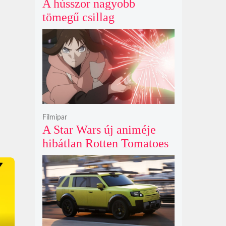
A hússzor nagyobb
tömegű csillag
szupernóvájának rejtélyes
első fényét gamma-kitörés
nélkül kapták lencsevégre
a Föld obszervatóriumai
Filmipar
A Star Wars új animéje
hibátlan Rotten Tomatoes
értékeléssel bizonyítja
nincs szükség a
nagyvászonra