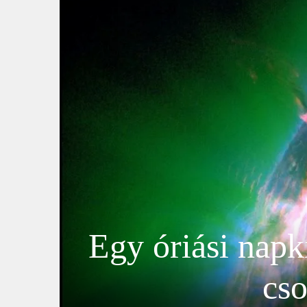
Egy óriási napki
cso