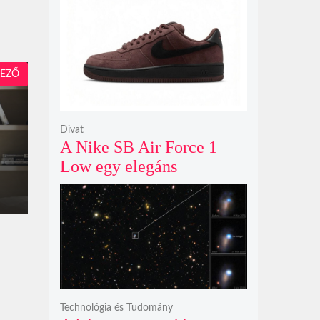
modelljeként
EZŐ
Divat
A Nike SB Air Force 1
Low egy elegáns
világosbarna
színváltozatban bukkant
fel újra
Technológia és Tudomány