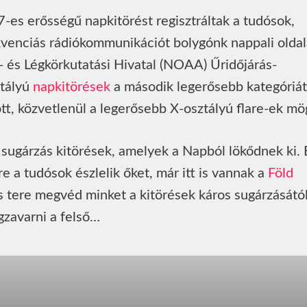
-es erősségű napkitörést regisztráltak a tudósok,
venciás rádiókommunikációt bolygónk nappali oldal
és Légkörkutatási Hivatal (NOAA) Űridőjárás-
ztályú
napkitörések
a második legerősebb kategóriát
tt, közvetlenül a legerősebb X-osztályú flare-ek mö
sugárzás kitörések, amelyek a Napból lökődnek ki. 
e a tudósok észlelik őket, már itt is vannak a
Föld
 tere megvéd minket a kitörések káros sugárzásától
zavarni a felső…