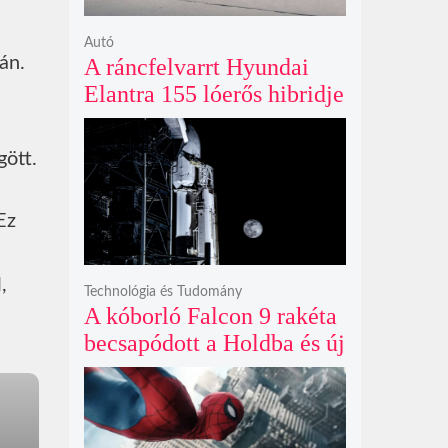
Autó
án.
A ráncfelvarrt Hyundai
Elantra 155 lóerős hibridje
és prémium utastere
komoly belsőtéri ugrást
gött.
hoz
Ez
,
Technológia és Tudomány
A kóborló Falcon 9 rakéta
becsapódott a Holdba és új
krátert hagyott maga után