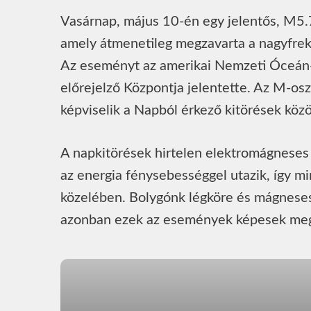
Vasárnap, május 10-én egy jelentős, M5.7
amely átmenetileg megzavarta a nagyfrek
Az eseményt az amerikai Nemzeti Óceán- 
előrejelző Központja jelentette. Az M-os
képviselik a Napból érkező kitörések közö
A napkitörések hirtelen elektromágneses 
az energia fénysebességgel utazik, így mir
közelében. Bolygónk légköre és mágneses
azonban ezek az események képesek meg