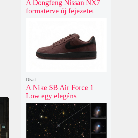
A Dongfeng Nissan NX7
formaterve új fejezetet
nyit az N sorozat negyedik
modelljeként
Divat
A Nike SB Air Force 1
Low egy elegáns
világosbarna
színváltozatban bukkant
fel újra