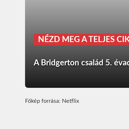
NÉZD MEG A TELJES CIK
A Bridgerton család 5. éva
Főkép forrása: Netflix