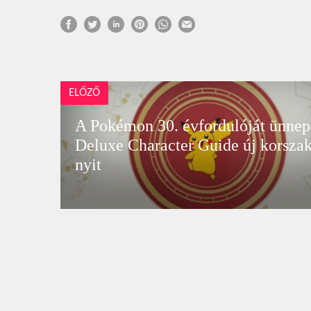
ELŐZŐ
A Pokémon 30. évfordulóját ünnep
Deluxe Character Guide új korsza
nyit