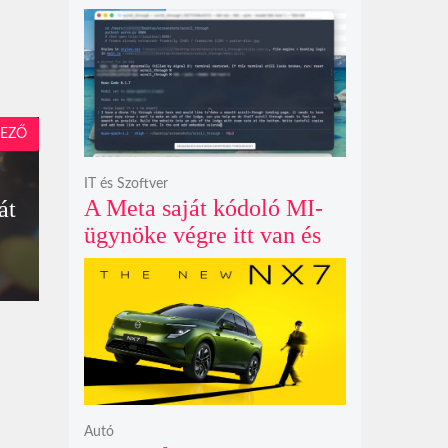
példátlanul forgó
csillagmintát vetít a fény
polarizációjától függően
EZŐ
IT és Szoftver
A Meta saját kódoló MI-
át
ügynöke végre itt van és
nem fél belenyúlni a
fájljaidba
Autó