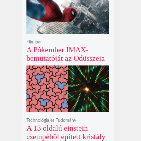
krátert hagyott maga után
Filmipar
A Pókember IMAX-
bemutatóját az Odüsszeia
exkluzív vetítési
időszakának lejárta hozza
el
Technológia és Tudomány
A 13 oldalú einstein
csempéből épített kristály