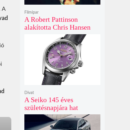
. A
Filmipar
évad
A Robert Pattinson
alakította Chris Hansen
sötét vadászatra indul a
Primetime előzetesében
ió
i
ad
Divat
A Seiko 145 éves
születésnapjára hat
limitált kiadású Edo-lila
számlapos modellt hozott