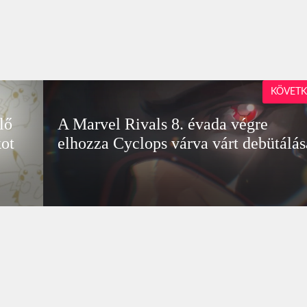
KÖVETK
lő
A Marvel Rivals 8. évada végre
kot
elhozza Cyclops várva várt debütálás