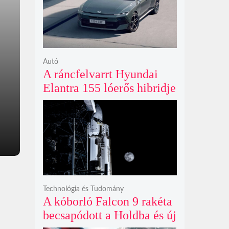
ki
Autó
A ráncfelvarrt Hyundai
Elantra 155 lóerős hibridje
és prémium utastere
komoly belsőtéri ugrást
hoz
Technológia és Tudomány
A kóborló Falcon 9 rakéta
becsapódott a Holdba és új