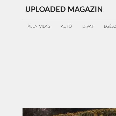
Kilépés
UPLOADED MAGAZIN
a
tartalomba
ÁLLATVILÁG
AUTÓ
DIVAT
EGÉS