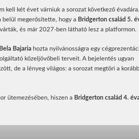
m kell két évet várniuk a sorozat következő évadára
belül megerősítette, hogy a
Bridgerton család 5. 
várták, és már 2027-ben látható lesz a platformon.
Bela Bajaria
hozta nyilvánosságra egy cégprezentác
olgáltató közeljövőbeli terveit. A bejelentés ugyan
özött, de a lényeg világos: a sorozat megtöri a korább
űsor ütemezésében, hiszen a
Bridgerton család 4. év