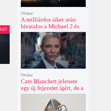
Filmipar
A milliárdos siker után
hivatalos a Michael 2 és
EZŐ
már a bemutató éve is
megvan
Filmipar
Cate Blanchett jelenete
egy új fejezetet ígért, de a
Netflix törölte David
Fincher Squid Game
sorozatát