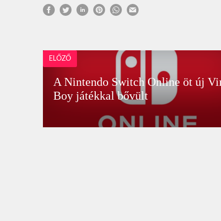
ELŐZŐ
A Nintendo Switch Online öt új Vi
Boy játékkal bővült