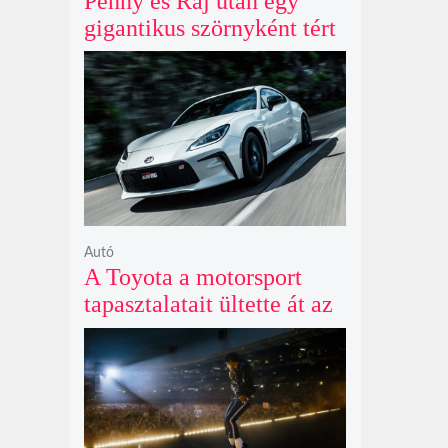
Penny és Raj után egy
gigantikus szörnyként tért
vissza valaki az
Agymenők legújabb spin-
offjában
Autó
A Toyota a motorsport
tapasztalatait ültette át az
új GR86 vezethetőségébe
és biztonságába