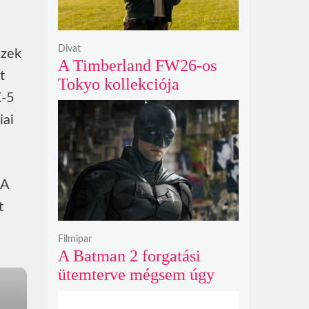
Divat
ezek
A Timberland FW26-os
t
Tokyo kollekciója
X-5
flanellel, kordbársonnyal
és bőrrel gondolja újra az
iai
időtlen örökséget
 A
t
Filmipar
A Batman 2 forgatási
ütemterve mégsem úgy
alakul, ahogy azt James