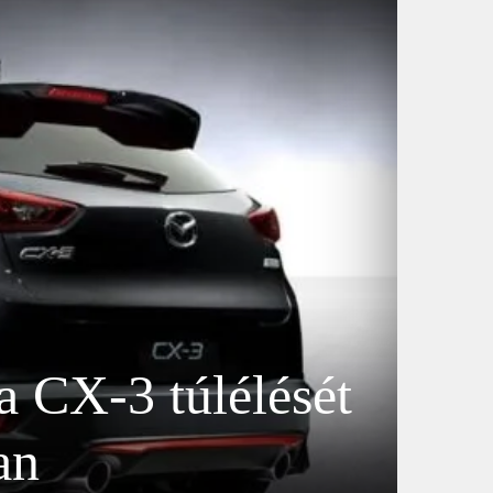
a CX-3 túlélését
an