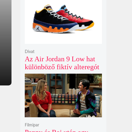
Gunn korábban tervezte
Divat
Az Air Jordan 9 Low hat
különböző fiktív alteregót
gyúr egyetlen őrült
dizájnba
Filmipar