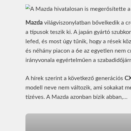
Mazda
világviszonylatban bővelkedik a cr
a típusok teszik ki. A japán gyártó szub
lefed, és most úgy tűnik, hogy a rések kö
és néhány piacon a 6e az egyetlen nem cros
irányvonala egyértelműen a szabadidőjár
A hírek szerint a következő generációs
C
modell neve nem változik, ami sokakat meg
tízéves. A Mazda azonban bízik abban,…