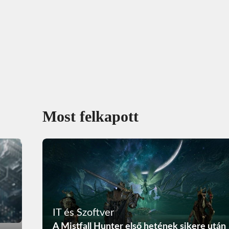
Most felkapott
IT és Szoftver
A Mistfall Hunter első hetének sikere után