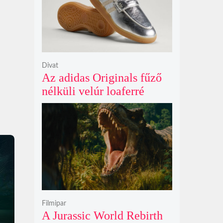
Divat
Az adidas Originals fűző
nélküli velúr loaferré
alakította a legendás
Handball Spezial modellt
Filmipar
A Jurassic World Rebirth