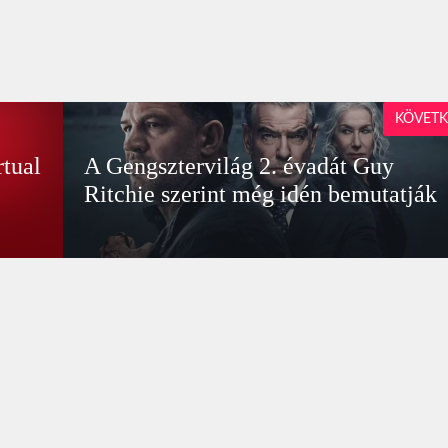
KÖVETK
rtual
A Gengsztervilág 2. évadát Guy
Ritchie szerint még idén bemutatják