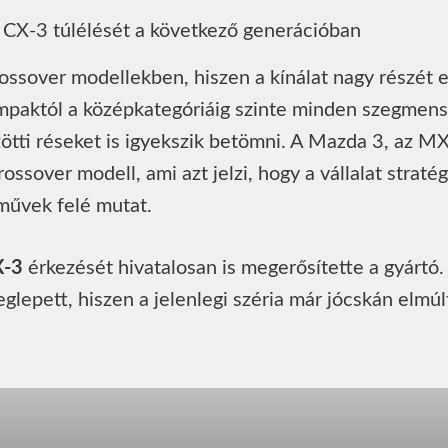
ossover modellekben, hiszen a kínálat nagy részét 
kompaktól a középkategóriáig szinte minden szegmens
zötti réseket is igyekszik betömni. A Mazda 3, az M
sover modell, ami azt jelzi, hogy a vállalat stratég
művek felé mutat.
X-3
érkezését hivatalosan is megerősítette a gyártó.
lepett, hiszen a jelenlegi széria már jócskán elmúl