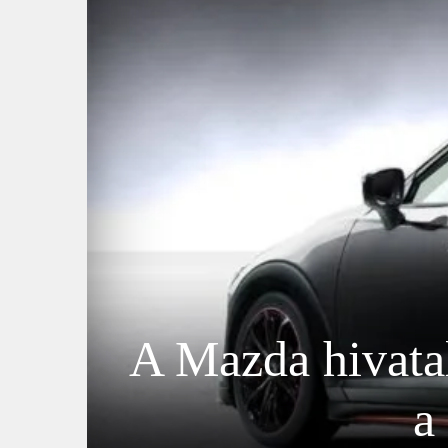
A Mazda hivatal
a