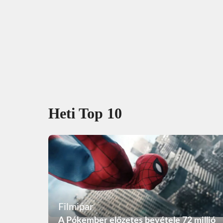
Heti Top 10
Filmipar
A Pókember előzetes bevétele 72 millió