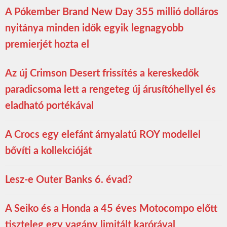
A Pókember Brand New Day 355 millió dolláros
nyitánya minden idők egyik legnagyobb
premierjét hozta el
Az új Crimson Desert frissítés a kereskedők
paradicsoma lett a rengeteg új árusítóhellyel és
eladható portékával
A Crocs egy elefánt árnyalatú ROY modellel
bővíti a kollekcióját
Lesz-e Outer Banks 6. évad?
A Seiko és a Honda a 45 éves Motocompo előtt
tiszteleg egy vagány limitált karórával