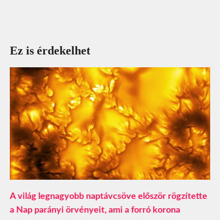
Ez is érdekelhet
A világ legnagyobb naptávcsöve először rögzítette
a Nap parányi örvényeit, ami a forró korona