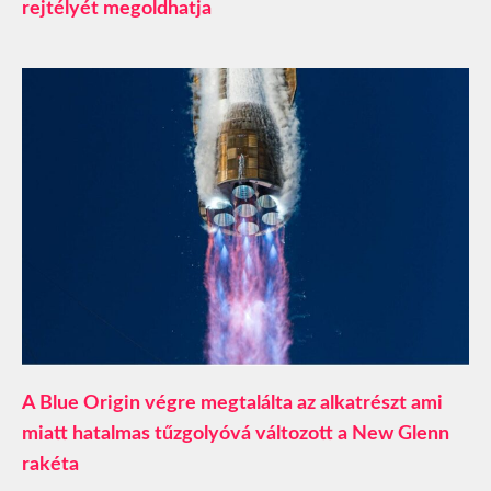
rejtélyét megoldhatja
A Blue Origin végre megtalálta az alkatrészt ami
miatt hatalmas tűzgolyóvá változott a New Glenn
rakéta