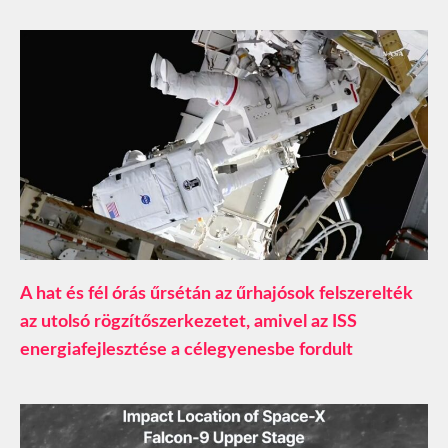
A hat és fél órás űrsétán az űrhajósok felszerelték
az utolsó rögzítőszerkezetet, amivel az ISS
energiafejlesztése a célegyenesbe fordult