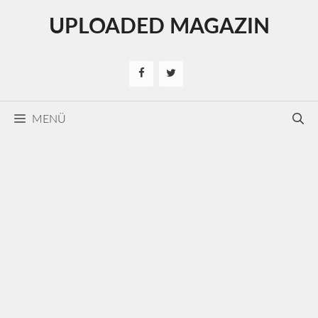
Kilépés
UPLOADED MAGAZIN
a
tartalomba
MENÜ