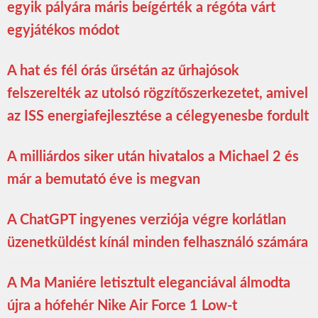
egyik pályára máris beígérték a régóta várt
egyjátékos módot
A hat és fél órás űrsétán az űrhajósok
felszerelték az utolsó rögzítőszerkezetet, amivel
az ISS energiafejlesztése a célegyenesbe fordult
A milliárdos siker után hivatalos a Michael 2 és
már a bemutató éve is megvan
A ChatGPT ingyenes verziója végre korlátlan
üzenetküldést kínál minden felhasználó számára
A Ma Maniére letisztult eleganciával álmodta
újra a hófehér Nike Air Force 1 Low-t