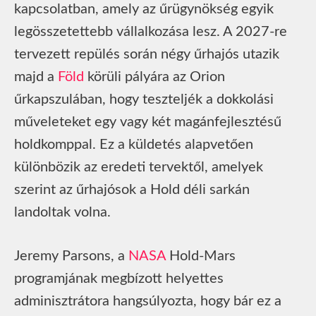
kapcsolatban, amely az űrügynökség egyik
legösszetettebb vállalkozása lesz. A 2027-re
tervezett repülés során négy űrhajós utazik
majd a
Föld
körüli pályára az Orion
űrkapszulában, hogy teszteljék a dokkolási
műveleteket egy vagy két magánfejlesztésű
holdkomppal. Ez a küldetés alapvetően
különbözik az eredeti tervektől, amelyek
szerint az űrhajósok a Hold déli sarkán
landoltak volna.
Jeremy Parsons, a
NASA
Hold-Mars
programjának megbízott helyettes
adminisztrátora hangsúlyozta, hogy bár ez a