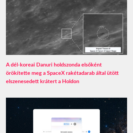
A dél-koreai Danuri holdszonda elsőként
örökítette meg a SpaceX rakétadarab által ütött
elszenesedett krátert a Holdon