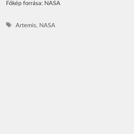
Főkép forrása: NASA
Címkék
Artemis
,
NASA