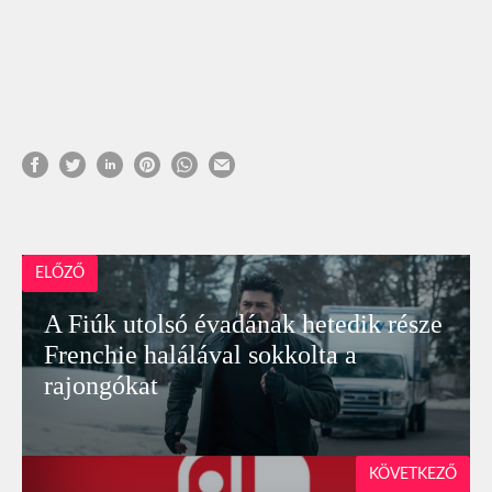
ELŐZŐ
A Fiúk utolsó évadának hetedik része
Frenchie halálával sokkolta a
rajongókat
KÖVETKEZŐ