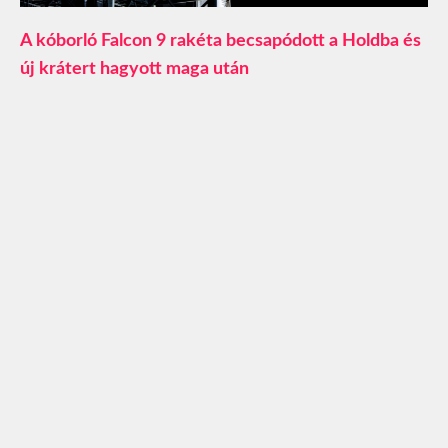
A kóborló Falcon 9 rakéta becsapódott a Holdba és
új krátert hagyott maga után