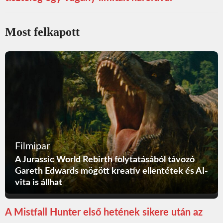
Most felkapott
Filmipar
A Jurassic World Rebirth folytatásából távozó
Gareth Edwards mögött kreatív ellentétek és AI-
vita is állhat
A Mistfall Hunter első hetének sikere után az