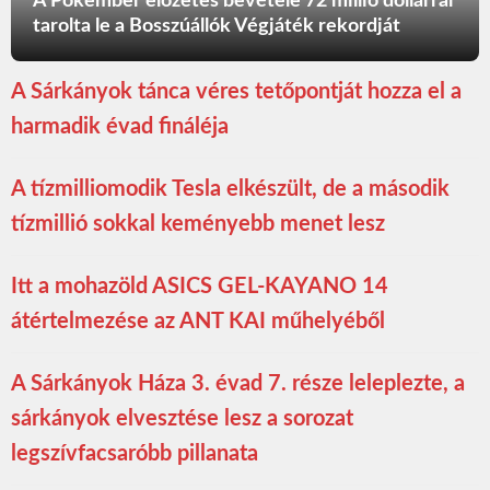
A Pókember előzetes bevétele 72 millió dollárral
tarolta le a Bosszúállók Végjáték rekordját
A Sárkányok tánca véres tetőpontját hozza el a
harmadik évad fináléja
A tízmilliomodik Tesla elkészült, de a második
tízmillió sokkal keményebb menet lesz
Itt a mohazöld ASICS GEL-KAYANO 14
átértelmezése az ANT KAI műhelyéből
A Sárkányok Háza 3. évad 7. része leleplezte, a
sárkányok elvesztése lesz a sorozat
legszívfacsaróbb pillanata