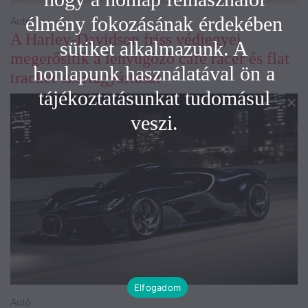
élmény fokozásának érdekében
Autó
A Harley-Davidson friss védjegyei
sütiket alkalmazunk. A
megerősítik a lenyűgöző café racer és flat
honlapunk használatával ön a
tracker szériagyártását
tájékoztatásunkat tudomásul
veszi.
Elfogadom
Autó