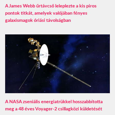
A James Webb űrtávcső leleplezte a kis piros
pontok titkát, amelyek valójában fényes
galaxismagok óriási távolságban
A NASA zseniális energiatrükkel hosszabbította
meg a 48 éves Voyager-2 csillagközi küldetését