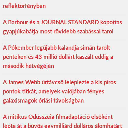
reflektorfényben
A Barbour és a JOURNAL STANDARD kopottas
gyapjúkabátja most rövidebb szabással tarol
A Pókember legújabb kalandja simán tarolt
pénteken és 43 millió dollárt kaszált eddig a
második hétvégéjén
A James Webb űrtávcső leleplezte a kis piros
pontok titkát, amelyek valójában fényes
galaxismagok óriási távolságban
A mitikus Odüsszeia filmadaptáció elsőként
lépte át a bűvös egymilliárd dolláros álomhatárt