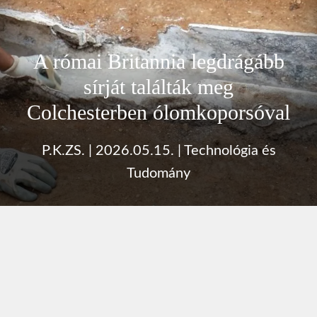
A római Britannia legdrágább
sírját találták meg
Colchesterben ólomkoporsóval
P.K.ZS.
|
2026.05.15.
|
Technológia és
Tudomány