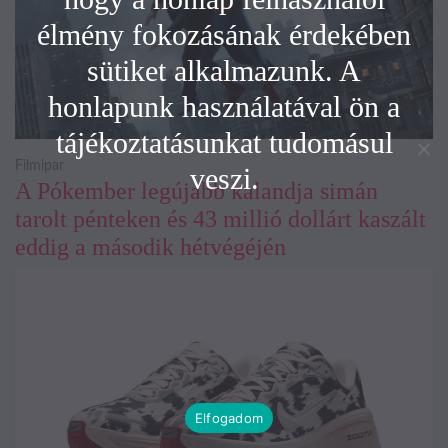
élmény fokozásának érdekében
sütiket alkalmazunk. A
honlapunk használatával ön a
tájékoztatásunkat tudomásul
Filmipar
veszi.
A Pókember legújabb kalandja simán
tarolt pénteken és 43 millió dollárt kaszált
eddig a második hétvégéjén
Elfogadom