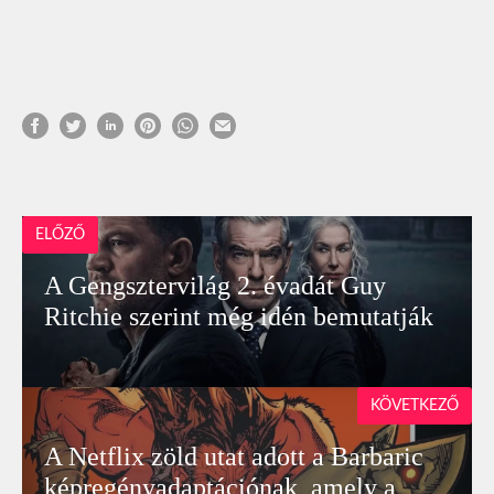
ELŐZŐ
A Gengsztervilág 2. évadát Guy
Ritchie szerint még idén bemutatják
KÖVETKEZŐ
A Netflix zöld utat adott a Barbaric
képregényadaptációnak, amely a