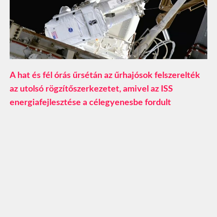
A hat és fél órás űrsétán az űrhajósok felszerelték
az utolsó rögzítőszerkezetet, amivel az ISS
energiafejlesztése a célegyenesbe fordult