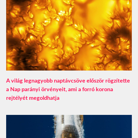
A világ legnagyobb naptávcsöve először rögzítette
a Nap parányi örvényeit, ami a forró korona
rejtélyét megoldhatja