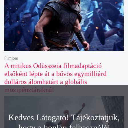
Filmipar
A mitikus Odüsszeia filmadaptáció
elsőként lépte át a bűvös egymilliárd
dolláros álomhatárt a globális
mozipénztáraknál
Kedves Látogató! Tájékoztatjuk,
hogy a honlap felhasználói