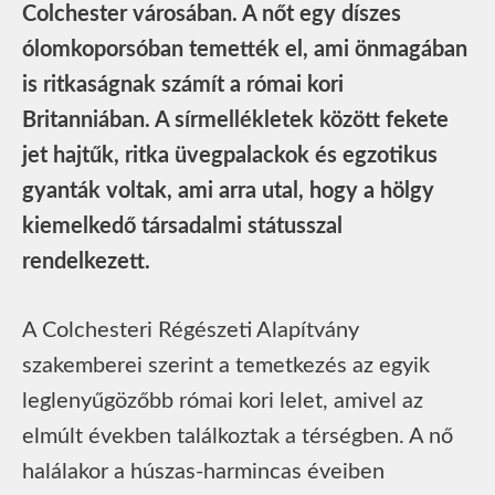
Colchester városában. A nőt egy díszes
ólomkoporsóban temették el, ami önmagában
is ritkaságnak számít a római kori
Britanniában. A sírmellékletek között fekete
jet hajtűk, ritka üvegpalackok és egzotikus
gyanták voltak, ami arra utal, hogy a hölgy
kiemelkedő társadalmi státusszal
rendelkezett.
A Colchesteri Régészeti Alapítvány
szakemberei szerint a temetkezés az egyik
leglenyűgözőbb római kori lelet, amivel az
elmúlt években találkoztak a térségben. A nő
halálakor a húszas-harmincas éveiben