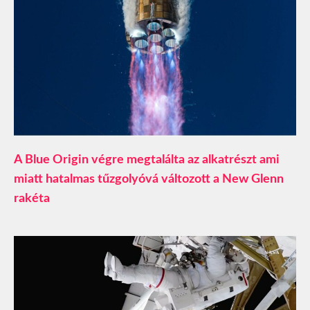
A Blue Origin végre megtalálta az alkatrészt ami
miatt hatalmas tűzgolyóvá változott a New Glenn
rakéta