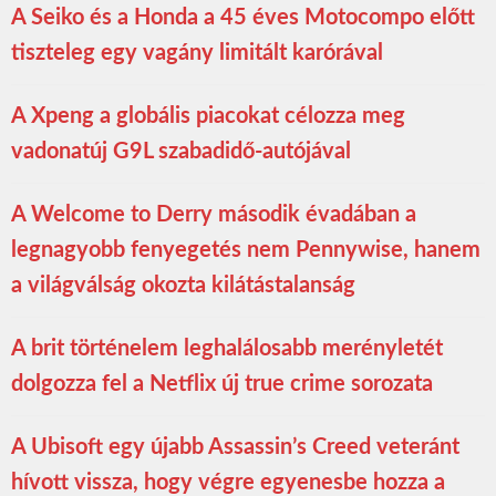
A Seiko és a Honda a 45 éves Motocompo előtt
tiszteleg egy vagány limitált karórával
A Xpeng a globális piacokat célozza meg
vadonatúj G9L szabadidő-autójával
A Welcome to Derry második évadában a
legnagyobb fenyegetés nem Pennywise, hanem
a világválság okozta kilátástalanság
A brit történelem leghalálosabb merényletét
dolgozza fel a Netflix új true crime sorozata
A Ubisoft egy újabb Assassin’s Creed veteránt
hívott vissza, hogy végre egyenesbe hozza a