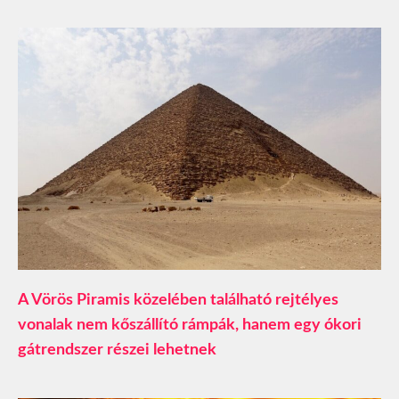
A Vörös Piramis közelében található rejtélyes
vonalak nem kőszállító rámpák, hanem egy ókori
gátrendszer részei lehetnek