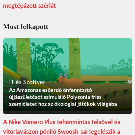
megtépázott szériát
Most felkapott
IT és Szoftver
Az Amazonas esőerdő önfenntartó
újjászületését szimuláló Polyzonia friss
szemléletet hoz az ökológiai játékok világába
A Nike Vomero Plus tehénmintás felsővel és
vitorlavászon póniló Swoosh-sal legelészik a