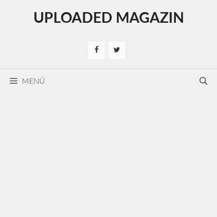
Kilépés
UPLOADED MAGAZIN
a
tartalomba
MENÜ