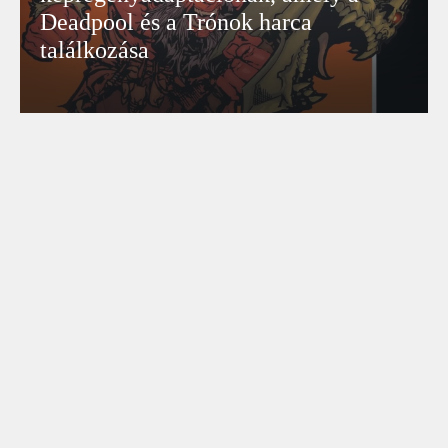
Deadpool és a Trónok harca
találkozása