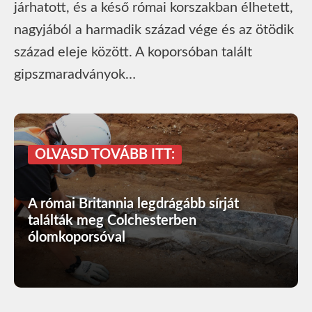
járhatott, és a késő római korszakban élhetett,
nagyjából a harmadik század vége és az ötödik
század eleje között. A koporsóban talált
gipszmaradványok…
OLVASD TOVÁBB ITT:
A római Britannia legdrágább sírját
találták meg Colchesterben
ólomkoporsóval