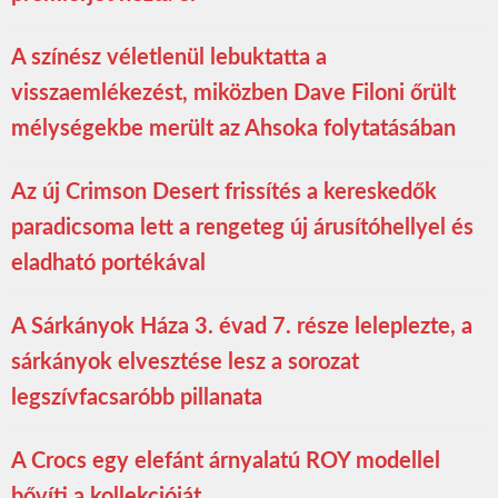
A színész véletlenül lebuktatta a
visszaemlékezést, miközben Dave Filoni őrült
mélységekbe merült az Ahsoka folytatásában
Az új Crimson Desert frissítés a kereskedők
paradicsoma lett a rengeteg új árusítóhellyel és
eladható portékával
A Sárkányok Háza 3. évad 7. része leleplezte, a
sárkányok elvesztése lesz a sorozat
legszívfacsaróbb pillanata
A Crocs egy elefánt árnyalatú ROY modellel
bővíti a kollekcióját