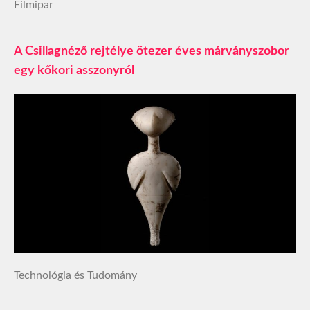
Filmipar
A Csillagnéző rejtélye ötezer éves márványszobor
egy kőkori asszonyról
Technológia és Tudomány