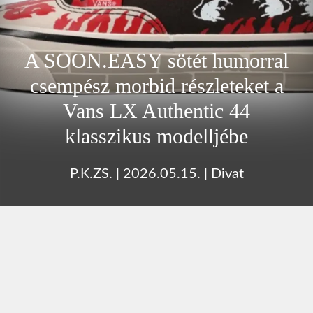
A SOON.EASY sötét humorral
csempész morbid részleteket a
Vans LX Authentic 44
klasszikus modelljébe
P.K.ZS.
|
2026.05.15.
|
Divat