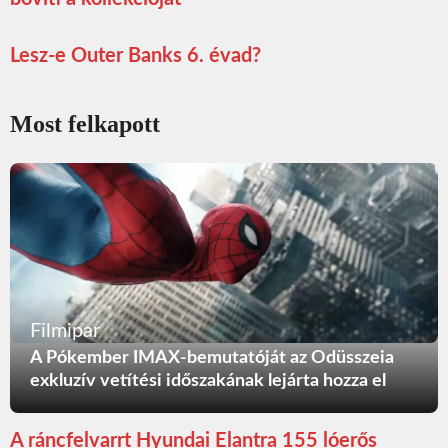
Lesz-e Outer Banks 6. évad?
Most felkapott
Filmipar
A Pókember IMAX-bemutatóját az Odüsszeia
exkluzív vetítési időszakának lejárta hozza el
A ráncfelvarrt Hyundai Elantra 155 lóerős