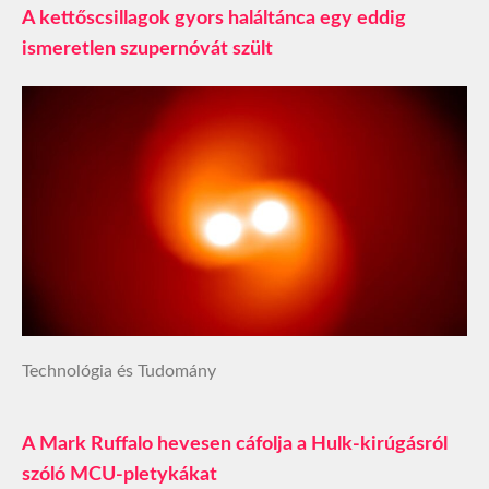
A kettőscsillagok gyors haláltánca egy eddig
ismeretlen szupernóvát szült
Technológia és Tudomány
A Mark Ruffalo hevesen cáfolja a Hulk-kirúgásról
szóló MCU-pletykákat