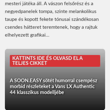
mesteri játéka áll. A vászon felsőrész és a
negyedpanelek tompa, szinte melankolikus
taupe és kopott fekete tónusai szándékosan
csendes hátteret teremtenek, hogy a rajtuk
elhelyezett grafikai…
KATTINTS IDE ÉS OLVASD EL A
TELJES CIKKET
A SOON.EASY sötét humorral csempész
morbid részleteket a Vans LX Authentic
44 klasszikus modelljébe