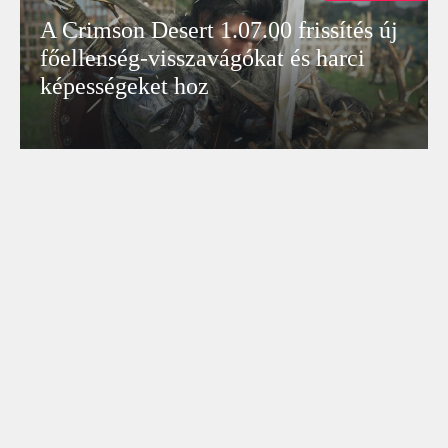
A Crimson Desert 1.07.00 frissítés új
főellenség-visszavágókat és harci
képességeket hoz