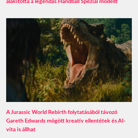
alakította a legendás Handball Spezial modellt
A Jurassic World Rebirth folytatásából távozó
Gareth Edwards mögött kreatív ellentétek és AI-
vita is állhat