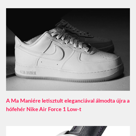
A Ma Maniére letisztult eleganciával álmodta újra a
hófehér Nike Air Force 1 Low-t