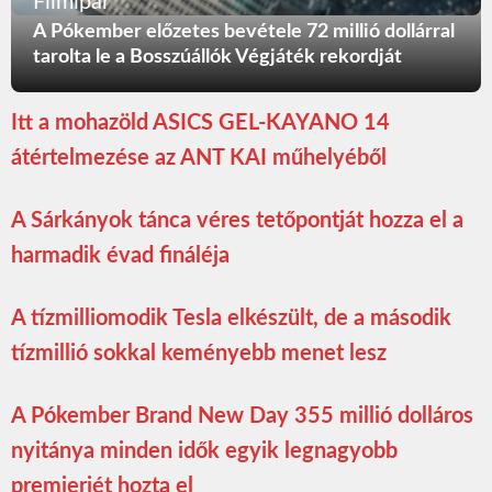
Filmipar
A Pókember előzetes bevétele 72 millió dollárral
tarolta le a Bosszúállók Végjáték rekordját
Itt a mohazöld ASICS GEL-KAYANO 14
átértelmezése az ANT KAI műhelyéből
A Sárkányok tánca véres tetőpontját hozza el a
harmadik évad fináléja
A tízmilliomodik Tesla elkészült, de a második
tízmillió sokkal keményebb menet lesz
A Pókember Brand New Day 355 millió dolláros
nyitánya minden idők egyik legnagyobb
premierjét hozta el