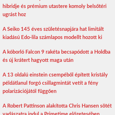
hibridje és prémium utastere komoly belsőtéri
ugrást hoz
A Seiko 145 éves születésnapjára hat limitált
kiadású Edo-lila számlapos modellt hozott ki
A kóborló Falcon 9 rakéta becsapódott a Holdba
és új krátert hagyott maga után
A 13 oldalú einstein csempéből épített kristály
példátlanul forgó csillagmintát vetít a fény
polarizációjától függően
A Robert Pattinson alakította Chris Hansen sötét
vadászatra indul a Primetime előzetesében