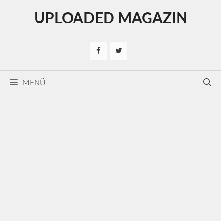
Kilépés
UPLOADED MAGAZIN
a
tartalomba
MENÜ