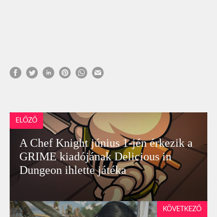
ELŐZŐ
A Chef Knight június 1-jén érkezik a
GRIME kiadójának Delicious in
Dungeon ihlette játéka
KÖVETKEZŐ