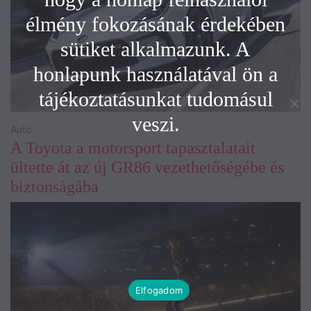
élmény fokozásának érdekében
sütiket alkalmazunk. A
honlapunk használatával ön a
tájékoztatásunkat tudomásul
veszi.
Autó
A Toyota a motorsport tapasztalatait
ültette át az új GR86 vezethetőségébe és
biztonságába
Elfogadom