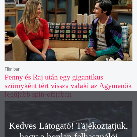
Filmipar
Penny és Raj után egy gigantikus
szörnyként tért vissza valaki az Agymenők
legújabb spin-offjában
Kedves Látogató! Tájékoztatjuk,
hogy a honlap felhasználói