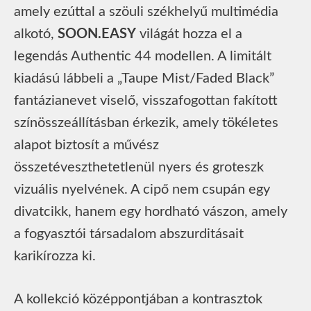
amely ezúttal a szöuli székhelyű multimédia
alkotó,
SOON.EASY
világát hozza el a
legendás Authentic 44 modellen. A limitált
kiadású lábbeli a „Taupe Mist/Faded Black”
fantázianevet viselő, visszafogottan fakított
színösszeállításban érkezik, amely tökéletes
alapot biztosít a művész
összetéveszthetetlenül nyers és groteszk
vizuális nyelvének. A cipő nem csupán egy
divatcikk, hanem egy hordható vászon, amely
a fogyasztói társadalom abszurditásait
karikírozza ki.
A kollekció középpontjában a kontrasztok