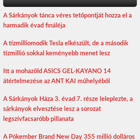
A Sárkányok tánca véres tetőpontját hozza el a
harmadik évad fináléja
A tízmilliomodik Tesla elkészült, de a második
tízmillió sokkal keményebb menet lesz
Itt a mohazöld ASICS GEL-KAYANO 14
átértelmezése az ANT KAI műhelyéből
A Sárkányok Háza 3. évad 7. része leleplezte, a
sárkányok elvesztése lesz a sorozat
legszívfacsaróbb pillanata
A Pókember Brand New Day 355 millió dolláros