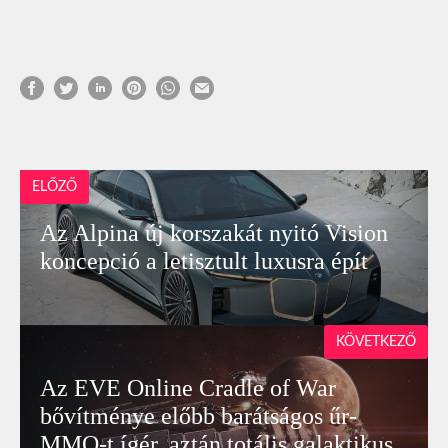
ELŐZŐ
Az Alpina új korszakát nyitó Vision
koncepció a letisztult luxusra épít
KÖVETKEZŐ
Az EVE Online Cradle of War
bővítménye előbb barátságos űr-
MMO-t ígér, aztán totális galaktikus