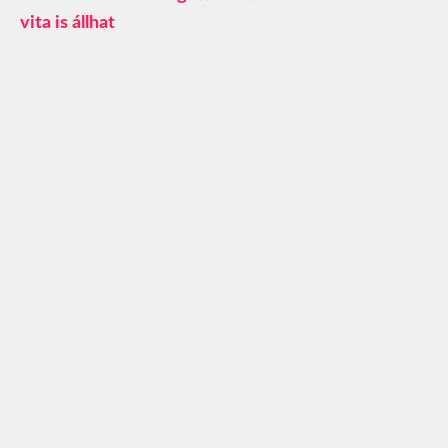
vita is állhat