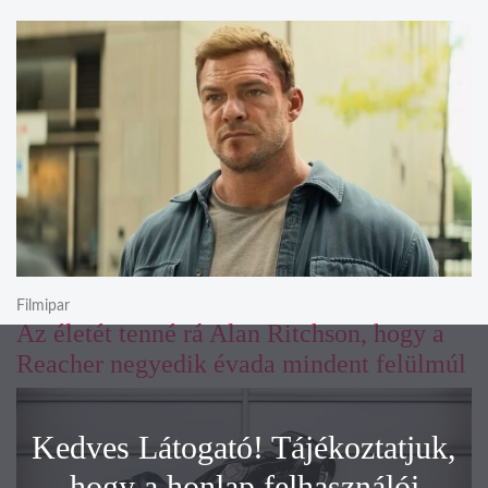
Filmipar
Az életét tenné rá Alan Ritchson, hogy a
Reacher negyedik évada mindent felülmúl
Kedves Látogató! Tájékoztatjuk,
hogy a honlap felhasználói