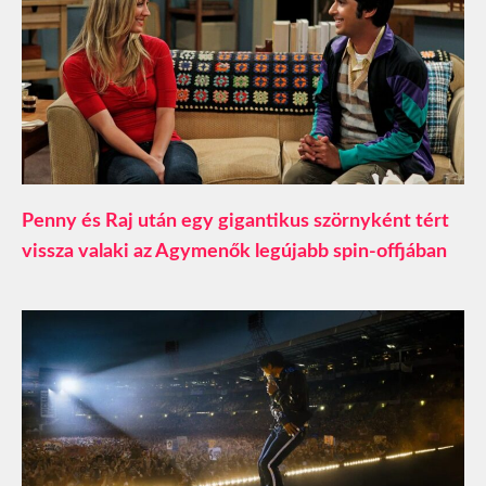
Penny és Raj után egy gigantikus szörnyként tért
vissza valaki az Agymenők legújabb spin-offjában