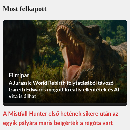
Most felkapott
Filmipar
A Jurassic World Rebirth folytatásából távozó
Gareth Edwards mögött kreatív ellentétek és AI-
vita is állhat
A Mistfall Hunter első hetének sikere után az
egyik pályára máris beígérték a régóta várt