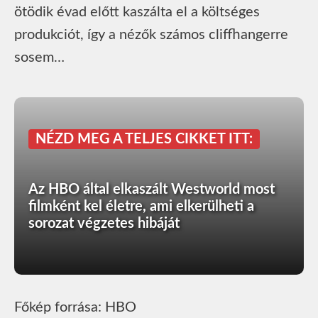
ötödik évad előtt kaszálta el a költséges
produkciót, így a nézők számos cliffhangerre
sosem…
NÉZD MEG A TELJES CIKKET ITT:
Az HBO által elkaszált Westworld most
filmként kel életre, ami elkerülheti a
sorozat végzetes hibáját
Főkép forrása: HBO