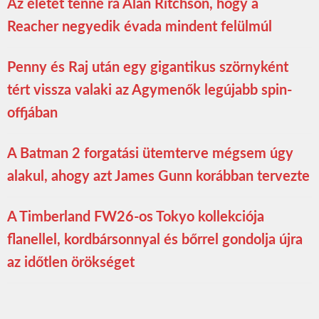
Az életét tenné rá Alan Ritchson, hogy a
Reacher negyedik évada mindent felülmúl
Penny és Raj után egy gigantikus szörnyként
tért vissza valaki az Agymenők legújabb spin-
offjában
A Batman 2 forgatási ütemterve mégsem úgy
alakul, ahogy azt James Gunn korábban tervezte
A Timberland FW26-os Tokyo kollekciója
flanellel, kordbársonnyal és bőrrel gondolja újra
az időtlen örökséget