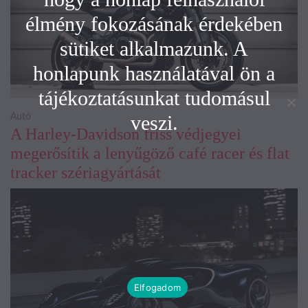
élmény fokozásának érdekében
sütiket alkalmazunk. A
honlapunk használatával ön a
tájékoztatásunkat tudomásul
veszi.
Autó
A Harley-Davidson friss védjegyei
megerősítik a lenyűgöző café racer és flat
tracker szériagyártását
Elfogadom