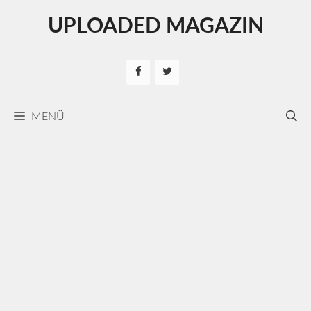
Kilépés
UPLOADED MAGAZIN
a
tartalomba
MENÜ