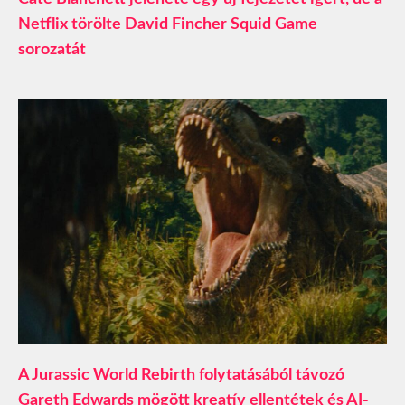
Netflix törölte David Fincher Squid Game
sorozatát
A Jurassic World Rebirth folytatásából távozó
Gareth Edwards mögött kreatív ellentétek és AI-