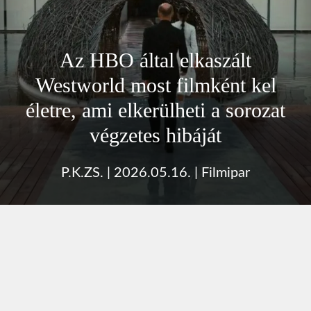
Az HBO által elkaszált
Westworld most filmként kel
életre, ami elkerülheti a sorozat
végzetes hibáját
P.K.ZS.
|
2026.05.16.
|
Filmipar