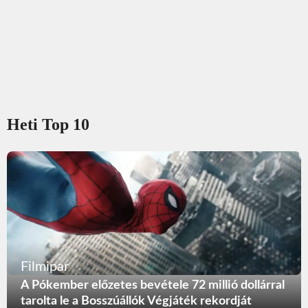
Heti Top 10
Filmipar
A Pókember előzetes bevétele 72 millió dollárral
tarolta le a Bosszúállók Végjáték rekordját