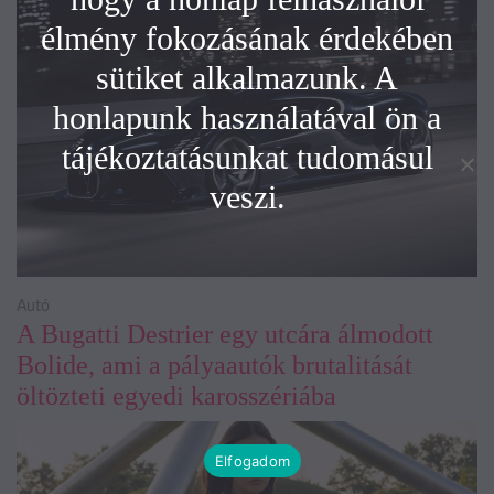
élmény fokozásának érdekében
sütiket alkalmazunk. A
honlapunk használatával ön a
tájékoztatásunkat tudomásul
veszi.
Autó
A Bugatti Destrier egy utcára álmodott
Bolide, ami a pályaautók brutalitását
öltözteti egyedi karosszériába
Elfogadom