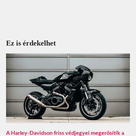
Ez is érdekelhet
A Harley-Davidson friss védjegyei megerősítik a