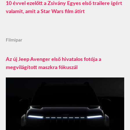
10 évvel ezelőtt a Zsivány Egyes első trailere ígért
valamit, amit a Star Wars film átírt
Filmipar
Az új Jeep Avenger első hivatalos fotója a
megvilágított maszkra fókuszál