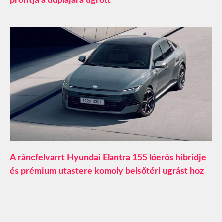
profitja a duplájára ugrott
A ráncfelvarrt Hyundai Elantra 155 lóerős hibridje
és prémium utastere komoly belsőtéri ugrást hoz