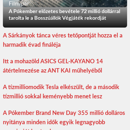
Filmipar
A Pókember előzetes bevétele 72 millió dollárral
tarolta le a Bosszúállók Végjáték rekordját
A Sárkányok tánca véres tetőpontját hozza el a
harmadik évad fináléja
Itt a mohazöld ASICS GEL-KAYANO 14
átértelmezése az ANT KAI műhelyéből
A tízmilliomodik Tesla elkészült, de a második
tízmillió sokkal keményebb menet lesz
A Pókember Brand New Day 355 millió dolláros
nyitánya minden idők egyik legnagyobb