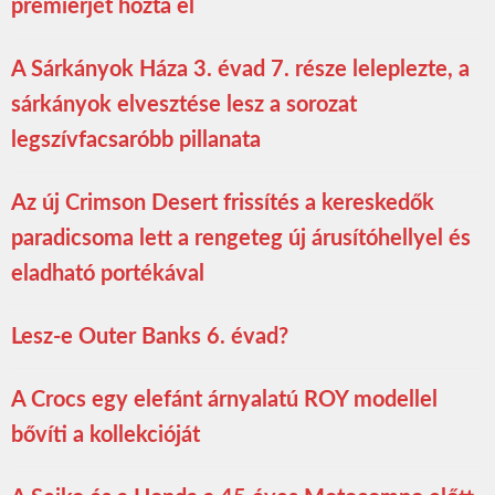
premierjét hozta el
A Sárkányok Háza 3. évad 7. része leleplezte, a
sárkányok elvesztése lesz a sorozat
legszívfacsaróbb pillanata
Az új Crimson Desert frissítés a kereskedők
paradicsoma lett a rengeteg új árusítóhellyel és
eladható portékával
Lesz-e Outer Banks 6. évad?
A Crocs egy elefánt árnyalatú ROY modellel
bővíti a kollekcióját