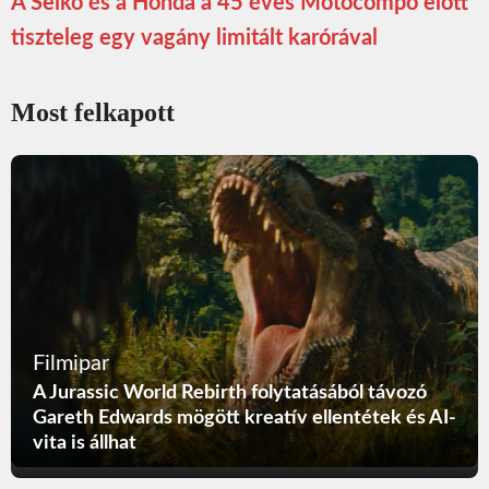
A Seiko és a Honda a 45 éves Motocompo előtt
tiszteleg egy vagány limitált karórával
Most felkapott
Filmipar
A Jurassic World Rebirth folytatásából távozó
Gareth Edwards mögött kreatív ellentétek és AI-
vita is állhat