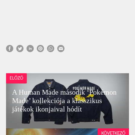
ELŐZŐ
A Human Made második ‘Pokémon
Made’ kollekciója a klasszikus
játékok ikonjaival hódít
KÖVETKEZŐ