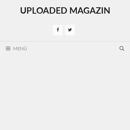
Kilépés
UPLOADED MAGAZIN
a
tartalomba
MENÜ