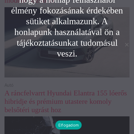
modellt hozott ki
élmény fokozásának érdekében
sütiket alkalmazunk. A
honlapunk használatával ön a
tájékoztatásunkat tudomásul
veszi.
Autó
A ráncfelvarrt Hyundai Elantra 155 lóerős
hibridje és prémium utastere komoly
belsőtéri ugrást hoz
Elfogadom