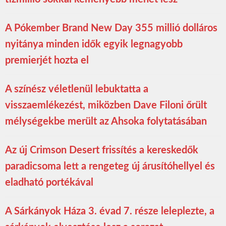
A Pókember Brand New Day 355 millió dolláros
nyitánya minden idők egyik legnagyobb
premierjét hozta el
A színész véletlenül lebuktatta a
visszaemlékezést, miközben Dave Filoni őrült
mélységekbe merült az Ahsoka folytatásában
Az új Crimson Desert frissítés a kereskedők
paradicsoma lett a rengeteg új árusítóhellyel és
eladható portékával
A Sárkányok Háza 3. évad 7. része leleplezte, a