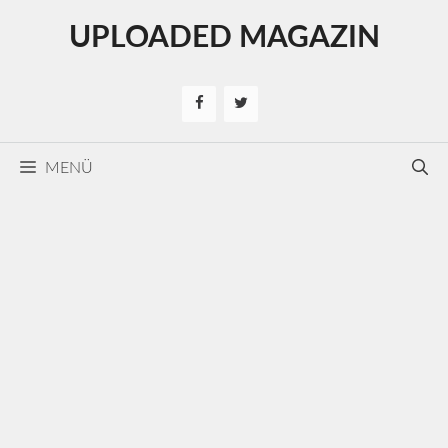
Kilépés
UPLOADED MAGAZIN
a
tartalomba
MENÜ