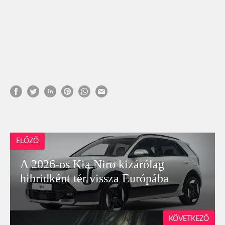
ELŐZŐ
A 2026-os Kia Niro kizárólag
hibridként tér vissza Európába
KÖVETKEZŐ