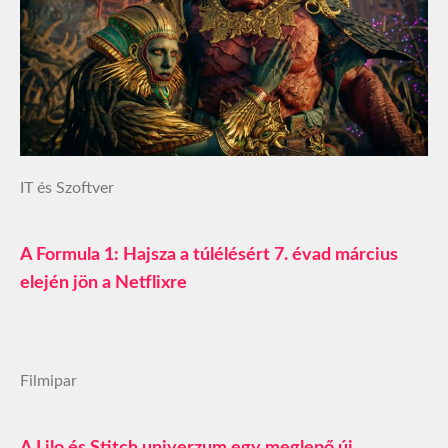
IT és Szoftver
A Formula 1: Hajsza a túlélésért 7. évad március
elején jön a Netflixre
Filmipar
A Lilo és Stitch univerzum egy meglepő új