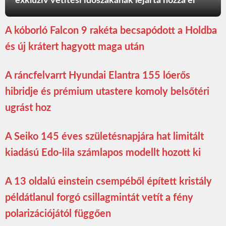
exkluzív vetítési időszakának lejárta hozza el
A kóborló Falcon 9 rakéta becsapódott a Holdba
és új krátert hagyott maga után
A ráncfelvarrt Hyundai Elantra 155 lóerős
hibridje és prémium utastere komoly belsőtéri
ugrást hoz
A Seiko 145 éves születésnapjára hat limitált
kiadású Edo-lila számlapos modellt hozott ki
A 13 oldalú einstein csempéből épített kristály
példátlanul forgó csillagmintát vetít a fény
polarizációjától függően