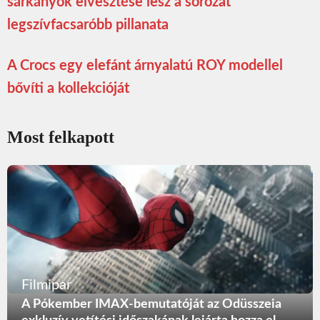
sárkányok elvesztése lesz a sorozat
legszívfacsaróbb pillanata
A Crocs egy elefánt árnyalatú ROY modellel
bővíti a kollekcióját
Most felkapott
Filmipar
A Pókember IMAX-bemutatóját az Odüsszeia