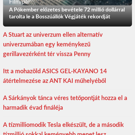
Filmipar
A Pókember előzetes bevétele 72 millió dollárral
tarolta le a Bosszúállók Végjáték rekordját
A Stuart az univerzum ellen alternatív
univerzumában egy keménykezű
gerillavezérként tér vissza Penny
Itt a mohazöld ASICS GEL-KAYANO 14
átértelmezése az ANT KAI műhelyéből
A Sárkányok tánca véres tetőpontját hozza el a
harmadik évad fináléja
A tízmilliomodik Tesla elkészült, de a második
tízmillió sokkal keményebb menet lesz