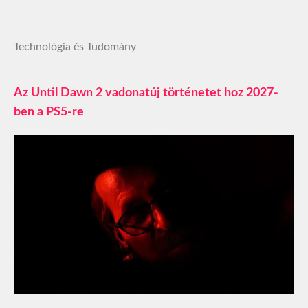
Technológia és Tudomány
Az Until Dawn 2 vadonatúj történetet hoz 2027-
ben a PS5-re