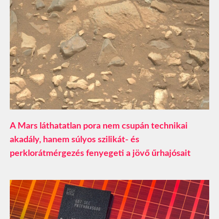
A Mars láthatatlan pora nem csupán technikai
akadály, hanem súlyos szilikát- és
perklorátmérgezés fenyegeti a jövő űrhajósait