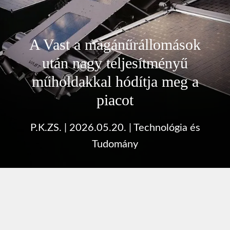
A Vast a magánűrállomások
után nagy teljesítményű
műholdakkal hódítja meg a
piacot
P.K.ZS.
|
2026.05.20.
|
Technológia és
Tudomány