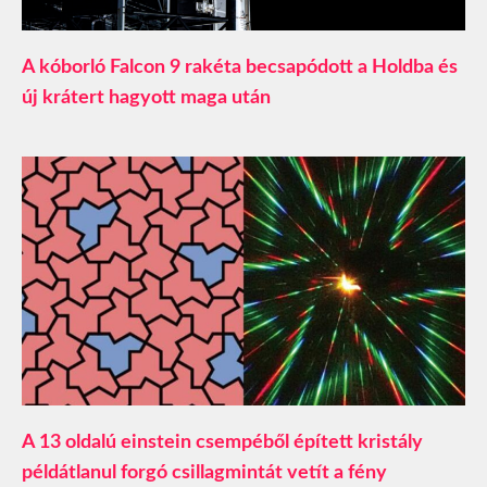
A kóborló Falcon 9 rakéta becsapódott a Holdba és
új krátert hagyott maga után
A 13 oldalú einstein csempéből épített kristály
példátlanul forgó csillagmintát vetít a fény