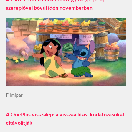
szereplővel bővül idén novemberben
Filmipar
A OnePlus visszalép: a visszaállítási korlátozásokat
eltávolítják