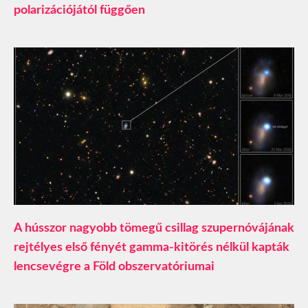
polarizációjától függően
A hússzor nagyobb tömegű csillag szupernóvájának
rejtélyes első fényét gamma-kitörés nélkül kapták
lencsevégre a Föld obszervatóriumai