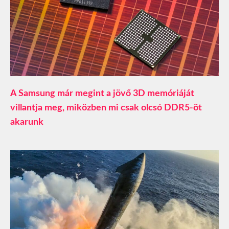
A Samsung már megint a jövő 3D memóriáját
villantja meg, miközben mi csak olcsó DDR5-öt
akarunk