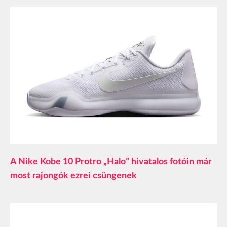
A Nike Kobe 10 Protro „Halo” hivatalos fotóin már
most rajongók ezrei csüngenek