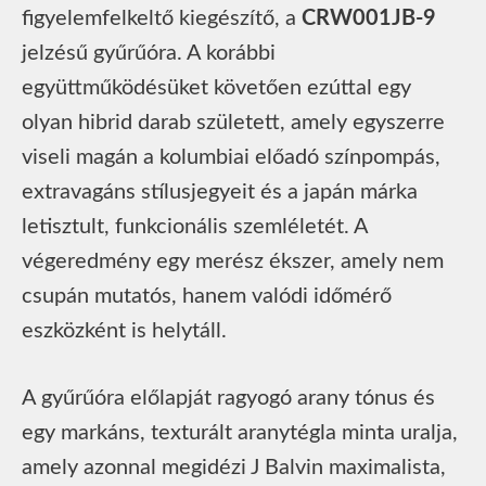
figyelemfelkeltő kiegészítő, a
CRW001JB-9
jelzésű gyűrűóra. A korábbi
együttműködésüket követően ezúttal egy
olyan hibrid darab született, amely egyszerre
viseli magán a kolumbiai előadó színpompás,
extravagáns stílusjegyeit és a japán márka
letisztult, funkcionális szemléletét. A
végeredmény egy merész ékszer, amely nem
csupán mutatós, hanem valódi időmérő
eszközként is helytáll.
A gyűrűóra előlapját ragyogó arany tónus és
egy markáns, texturált aranytégla minta uralja,
amely azonnal megidézi J Balvin maximalista,