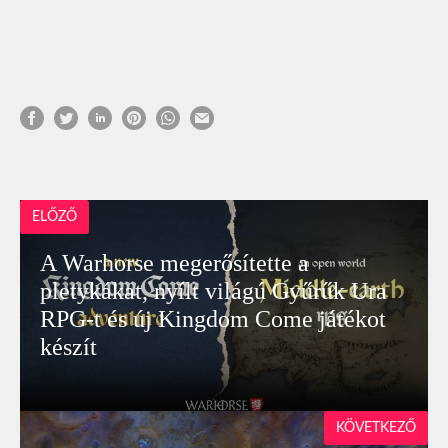
ELŐZŐ
A Warhorse megerősítette a
pletykákat, nyílt világú Gyűrűk Ura
RPG-t és új Kingdom Come játékot
készít
KÖVETKEZŐ