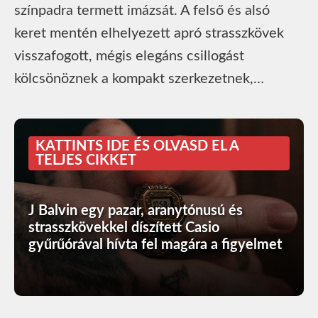
színpadra termett imázsát. A felső és alsó
keret mentén elhelyezett apró strasszkövek
visszafogott, mégis elegáns csillogást
kölcsönöznek a kompakt szerkezetnek,…
KATTINTS IDE ÉS OLVASD EL A
TELJES CIKKET
J Balvin egy pazar, aranytónusú és
strasszkövekkel díszített Casio
gyűrűórával hívta fel magára a figyelmet