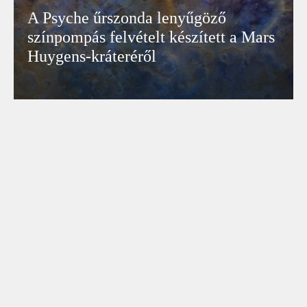
A Psyche űrszonda lenyűgöző
színpompás felvételt készített a Mars
Huygens-kráteréről