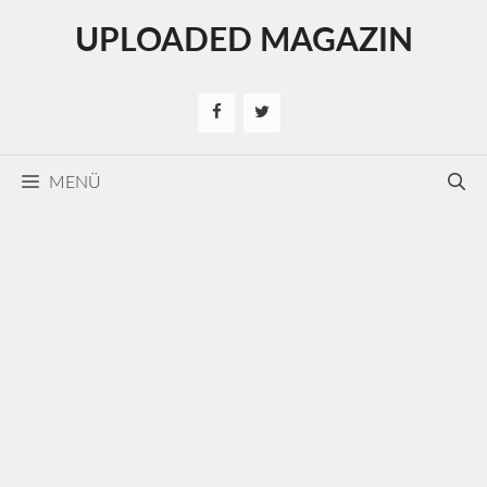
Kilépés
UPLOADED MAGAZIN
a
tartalomba
MENÜ