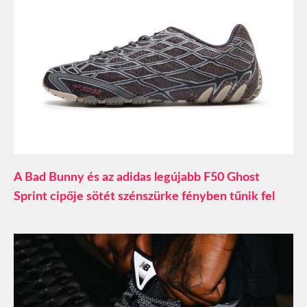
A Bad Bunny és az adidas legújabb F50 Ghost
Sprint cipője sötét szénszürke fényben tűnik fel