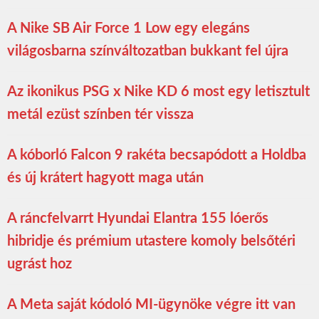
A Nike SB Air Force 1 Low egy elegáns
világosbarna színváltozatban bukkant fel újra
Az ikonikus PSG x Nike KD 6 most egy letisztult
metál ezüst színben tér vissza
A kóborló Falcon 9 rakéta becsapódott a Holdba
és új krátert hagyott maga után
A ráncfelvarrt Hyundai Elantra 155 lóerős
hibridje és prémium utastere komoly belsőtéri
ugrást hoz
A Meta saját kódoló MI-ügynöke végre itt van