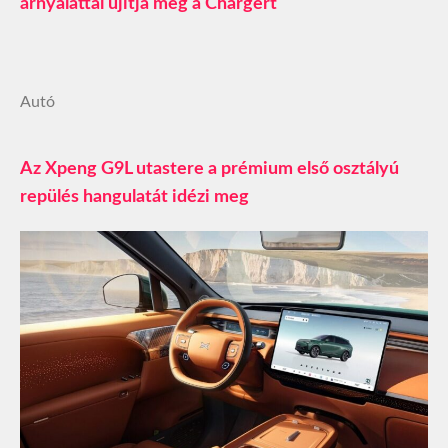
árnyalattal újítja meg a Chargert
Autó
Az Xpeng G9L utastere a prémium első osztályú
repülés hangulatát idézi meg