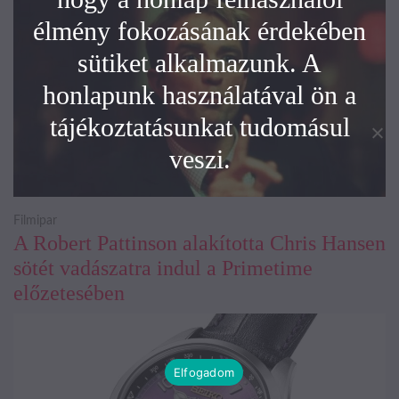
élmény fokozásának érdekében
sütiket alkalmazunk. A
honlapunk használatával ön a
tájékoztatásunkat tudomásul
veszi.
Filmipar
A Robert Pattinson alakította Chris Hansen
sötét vadászatra indul a Primetime
előzetesében
Elfogadom