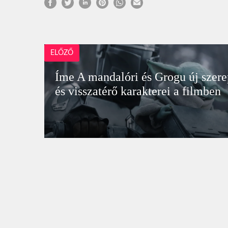
ELŐZŐ
Íme A mandalóri és Grogu új szere
és visszatérő karakterei a filmben