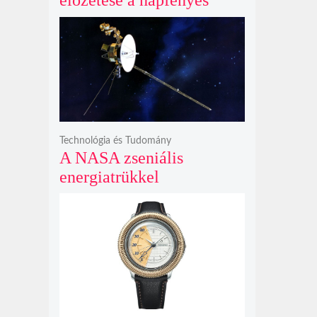
előzetese a napfényes
kalandok helyett
kíméletlen
bosszúhadjáratot ígér
Technológia és Tudomány
A NASA zseniális
energiatrükkel
hosszabbította meg a 48
éves Voyager-2 csillagközi
küldetését