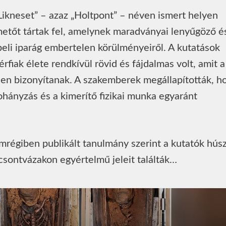
„Likneset” – azaz „Holtpont” – néven ismert helyen
metőt tártak fel, amelynek maradványai lenyűgöző é
beli iparág embertelen körülményeiről. A kutatások
érfiak élete rendkívül rövid és fájdalmas volt, amit a
en bizonyítanak. A szakemberek megállapították, h
ohányzás és a kimerítő fizikai munka egyaránt
égiben publikált tanulmány szerint a kutatók húsz 
 csontvázakon egyértelmű jeleit találták…