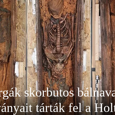
rgák skorbutos bálnav
nyait tárták fel a Ho