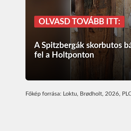
OLVASD TOVÁBB ITT:
A Spitzbergák skorbutos b
fel a Holtponton
Főkép forrása: Loktu, Brødholt, 2026, P