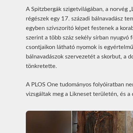
A Spitzbergák szigetvilágában, a norvég 
régészek egy 17. századi bálnavadász te
egyben szívszorító képet festenek a kora
szerint a több száz sekély sírban nyugvó f
csontjaikon látható nyomok is egyértelmű
bálnavadászok szervezetét a skorbut, a d
tönkretette.
A PLOS One tudományos folyóiratban nemr
vizsgáltak meg a Likneset területén, és a