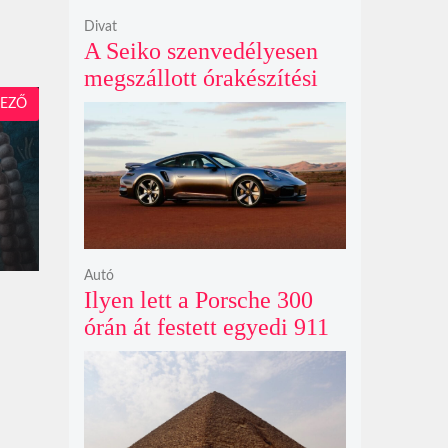
Divat
A Seiko szenvedélyesen
megszállott órakészítési
kiállítása végre Londonba
EZŐ
érkezik idén nyáron
Autó
Ilyen lett a Porsche 300
órán át festett egyedi 911
Turbo S-e, ami ausztrál
naplementéből született