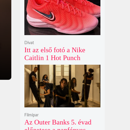
ökológiai játékok világába
Divat
Itt az első fotó a Nike
Caitlin 1 Hot Punch
cipőjéről brutálisan ütős
színben
Filmipar
Az Outer Banks 5. évad