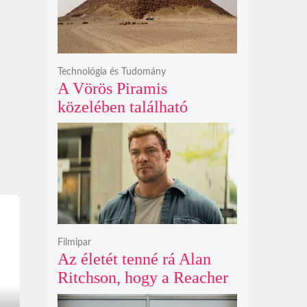
Technológia és Tudomány
A Vörös Piramis
közelében található
rejtélyes vonalak nem
kőszállító rámpák, hanem
egy ókori gátrendszer
részei lehetnek
Filmipar
Az életét tenné rá Alan
Ritchson, hogy a Reacher
negyedik évada mindent