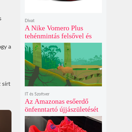
s
Divat
A Nike Vomero Plus
tehénmintás felsővel és
vitorlavászon póniló
ogy a
Swoosh-sal legelészik a
reflektorfényben
sírt
IT és Szoftver
Az Amazonas esőerdő
önfenntartó újjászületését
szimuláló Polyzonia friss
szemléletet hoz az