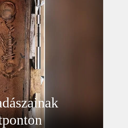
adászainak
ltponton