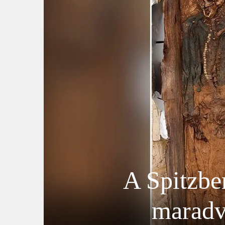
A Spitzbe
maradvá