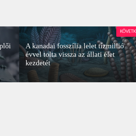
KÖVETK
plői
A kanadai fosszília lelet tízmillió
évvel tolta vissza az állati élet
kezdetét