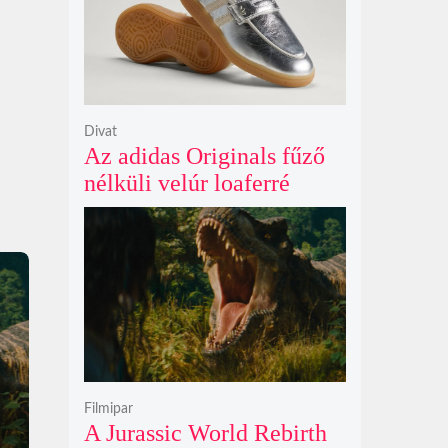
Divat
Az adidas Originals fűző
nélküli velúr loaferré
alakította a legendás
Handball Spezial modellt
Filmipar
A Jurassic World Rebirth