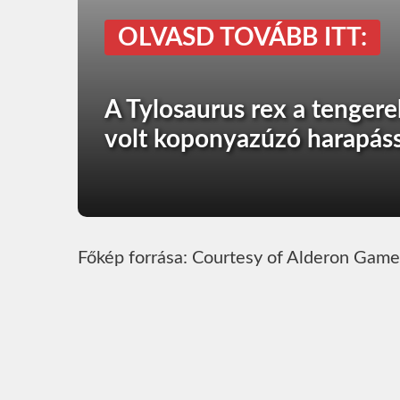
OLVASD TOVÁBB ITT:
A Tylosaurus rex a tengere
volt koponyazúzó harapáss
Főkép forrása: Courtesy of Alderon Game