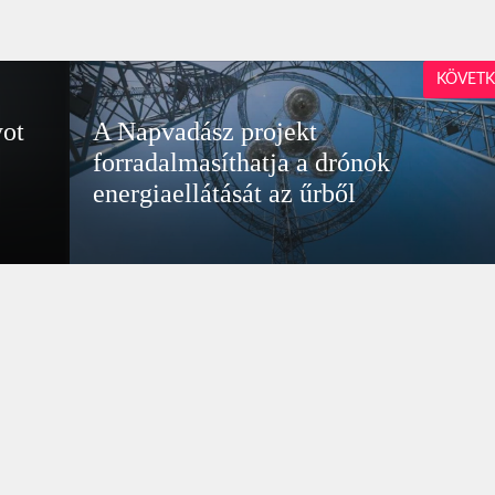
KÖVETK
yot
A Napvadász projekt
forradalmasíthatja a drónok
energiaellátását az űrből