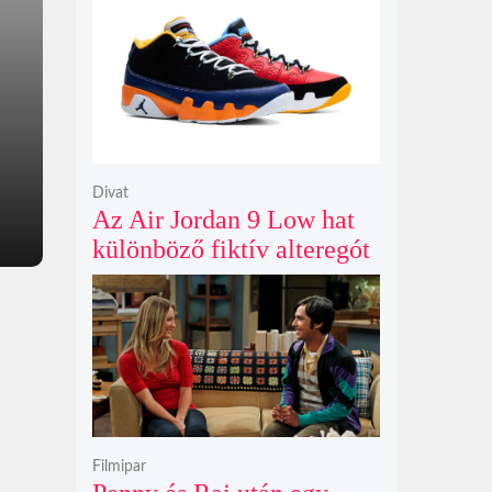
Gunn korábban tervezte
Divat
Az Air Jordan 9 Low hat
különböző fiktív alteregót
gyúr egyetlen őrült
dizájnba
Filmipar