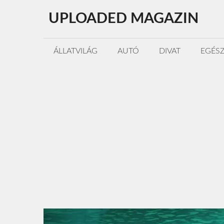
Kilépés
UPLOADED MAGAZIN
a
tartalomba
ÁLLATVILÁG
AUTÓ
DIVAT
EGÉS