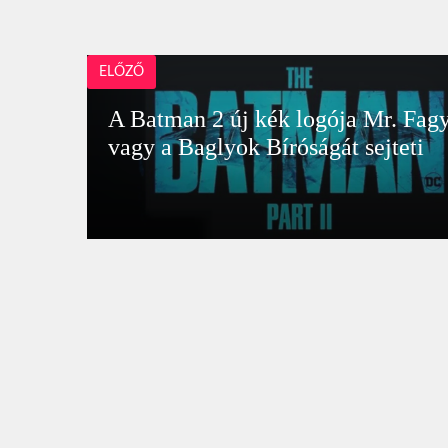
ELŐZŐ
A Batman 2 új kék logója Mr. Fag
vagy a Baglyok Bíróságát sejteti