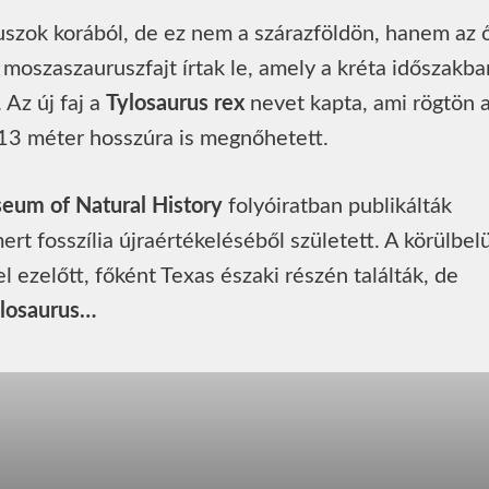
uszok korából, de ez nem a szárazföldön, hanem az 
moszaszauruszfajt írtak le, amely a kréta időszakba
 Az új faj a
Tylosaurus rex
nevet kapta, ami rögtön 
r 13 méter hosszúra is megnőhetett.
seum of Natural History
folyóiratban publikálták
rt fosszília újraértékeléséből született. A körülbel
 ezelőtt, főként Texas északi részén találták, de
losaurus…