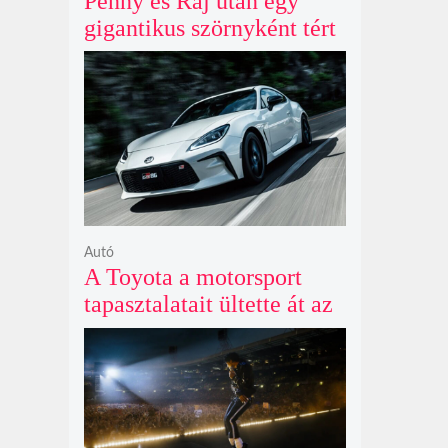
Penny és Raj után egy
gigantikus szörnyként tért
vissza valaki az
Agymenők legújabb spin-
offjában
Autó
A Toyota a motorsport
tapasztalatait ültette át az
új GR86 vezethetőségébe
és biztonságába