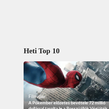
Heti Top 10
Filmipar
A Pókember előzetes bevétele 72 millió
dollárral tarolta le a Bosszúállók Végjáték