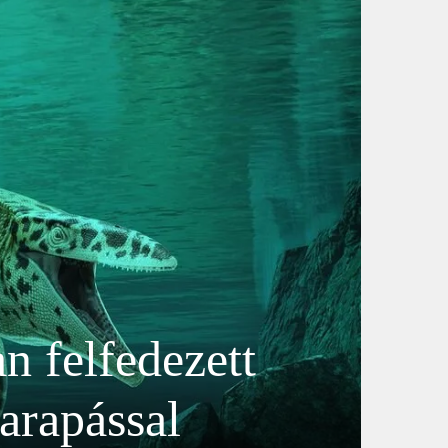
n felfedezett
arapással