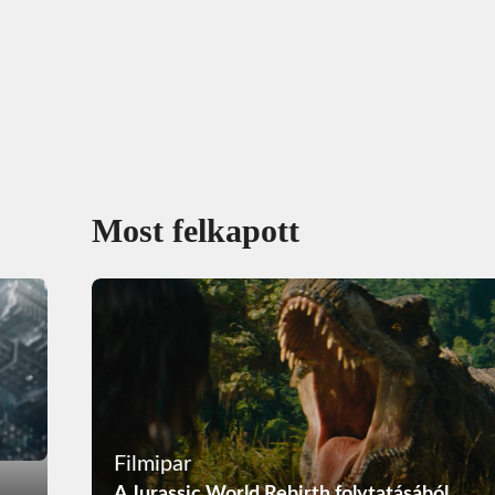
Most felkapott
Filmipar
A Jurassic World Rebirth folytatásából