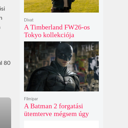
ősi
n
Divat
A Timberland FW26-os
a
Tokyo kollekciója
flanellel, kordbársonnyal
és bőrrel gondolja újra az
időtlen örökséget
ül 80
Filmipar
A Batman 2 forgatási
ütemterve mégsem úgy
alakul, ahogy azt James