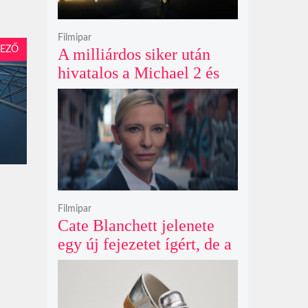
Filmipar
EZŐ
A milliárdos siker után
hivatalos a Michael 2 és
már a bemutató éve is
megvan
Filmipar
Cate Blanchett jelenete
egy új fejezetet ígért, de a
Netflix törölte David
Fincher Squid Game
sorozatát