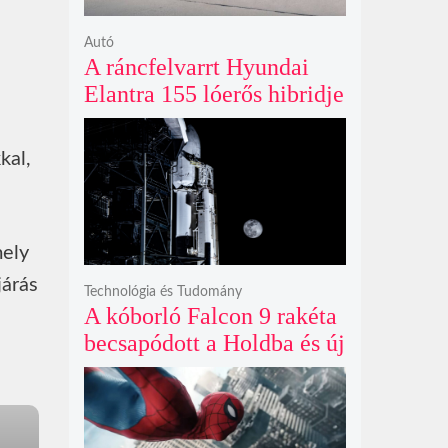
Autó
A ráncfelvarrt Hyundai
Elantra 155 lóerős hibridje
és prémium utastere
komoly belsőtéri ugrást
kal,
hoz
mely
járás
Technológia és Tudomány
A kóborló Falcon 9 rakéta
becsapódott a Holdba és új
krátert hagyott maga után