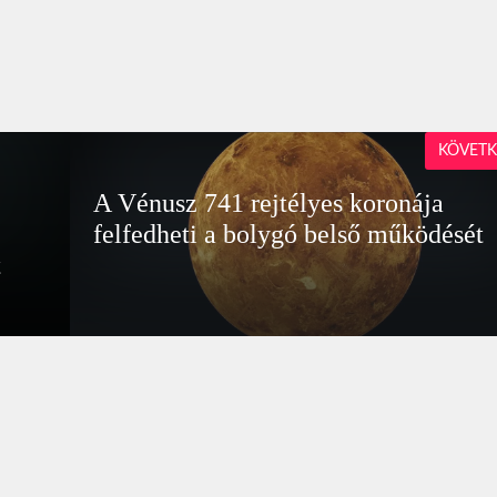
KÖVETK
A Vénusz 741 rejtélyes koronája
felfedheti a bolygó belső működését
t