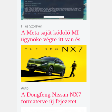
IT és Szoftver
A Meta saját kódoló MI-
ügynöke végre itt van és
nem fél belenyúlni a
fájljaidba
Autó
A Dongfeng Nissan NX7
formaterve új fejezetet
nyit az N sorozat negyedik