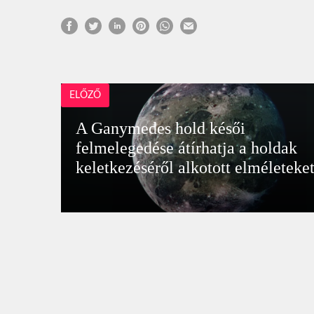
ELŐZŐ
A Ganymedes hold késői
felmelegedése átírhatja a holdak
keletkezéséről alkotott elméleteke