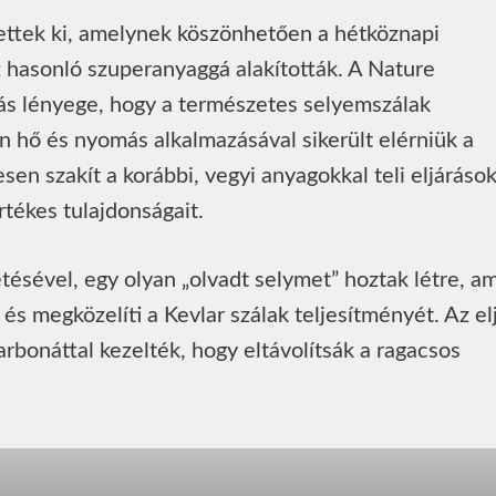
ztettek ki, amelynek köszönhetően a hétköznapi
 hasonló szuperanyaggá alakították. A Nature
atás lényege, hogy a természetes selyemszálak
 hő és nyomás alkalmazásával sikerült elérniük a
sen szakít a korábbi, vegyi anyagokkal teli eljárások
tékes tulajdonságait.
tésével, egy olyan „olvadt selymet” hoztak létre, a
 és megközelíti a Kevlar szálak teljesítményét. Az el
rbonáttal kezelték, hogy eltávolítsák a ragacsos