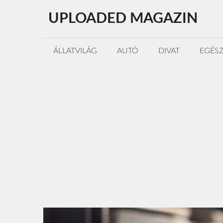
Kilépés
UPLOADED MAGAZIN
a
tartalomba
ÁLLATVILÁG
AUTÓ
DIVAT
EGÉS