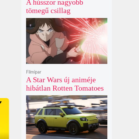
A hússzor nagyobb
tömegű csillag
szupernóvájának rejtélyes
első fényét gamma-kitörés
nélkül kapták lencsevégre
a Föld obszervatóriumai
Filmipar
A Star Wars új animéje
hibátlan Rotten Tomatoes
értékeléssel bizonyítja
nincs szükség a
nagyvászonra