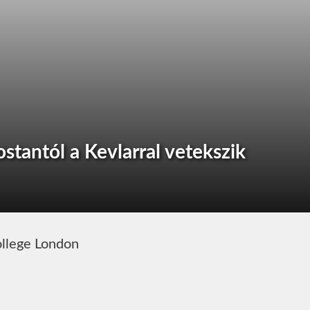
tantól a Kevlarral vetekszik
ollege London