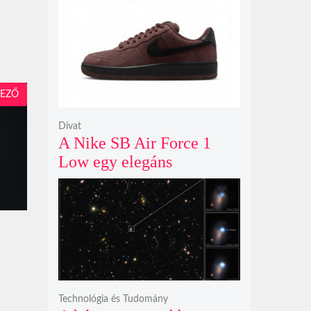
modelljeként
EZŐ
Divat
A Nike SB Air Force 1
Low egy elegáns
világosbarna
színváltozatban bukkant
fel újra
Technológia és Tudomány