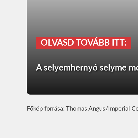
OLVASD TOVÁBB ITT:
A selyemhernyó selyme mos
Főkép forrása: Thomas Angus/Imperial C