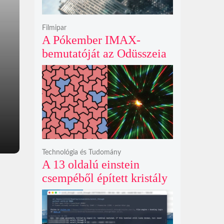
Filmipar
A Pókember IMAX-
bemutatóját az Odüsszeia
exkluzív vetítési
időszakának lejárta hozza
el
Technológia és Tudomány
A 13 oldalú einstein
csempéből épített kristály
példátlanul forgó
csillagmintát vetít a fény
polarizációjától függően