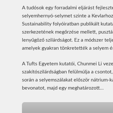
A tudósok egy forradalmi eljárást fejles
selyemhernyó-selymet szinte a Kevlarhoz
Sustainability folyóiratban publikált kut
szerkezetének megőrzése mellett, pusztán
lenyűgöző szilárdságot. Ez a módszer telje
amelyek gyakran tönkretették a selyem ér
A Tufts Egyetem kutatói, Chunmei Li veze
szakítószilárdságban felülmúlja a csontot,
során a selyemszálakat először nátrium-ka
bevonatot, majd egy meghatározott…