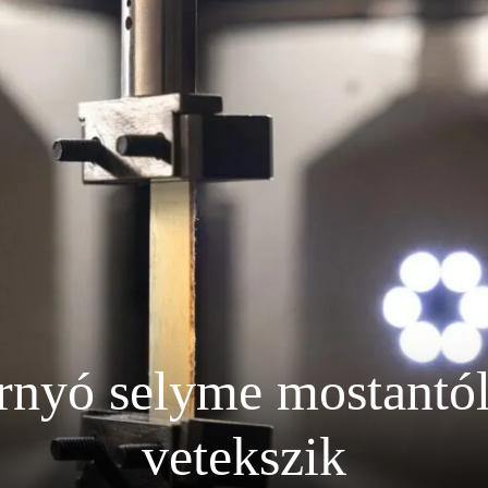
nyó selyme mostantól
vetekszik