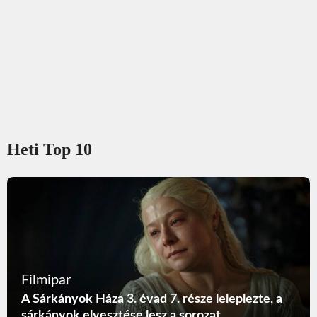
Heti Top 10
Filmipar
A Sárkányok Háza 3. évad 7. része leleplezte, a
sárkányok elvesztése lesz a sorozat