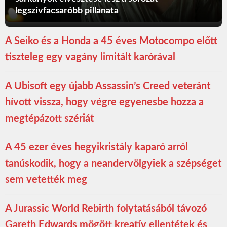
legszívfacsaróbb pillanata
A Seiko és a Honda a 45 éves Motocompo előtt
tiszteleg egy vagány limitált karórával
A Ubisoft egy újabb Assassin’s Creed veteránt
hívott vissza, hogy végre egyenesbe hozza a
megtépázott szériát
A 45 ezer éves hegyikristály kaparó arról
tanúskodik, hogy a neandervölgyiek a szépséget
sem vetették meg
A Jurassic World Rebirth folytatásából távozó
Gareth Edwards mögött kreatív ellentétek és