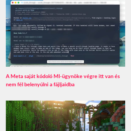
A Meta saját kódoló MI-ügynöke végre itt van és
nem fél belenyúlni a fájljaidba