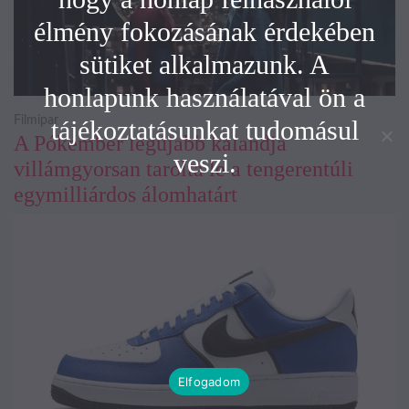
élmény fokozásának érdekében
sütiket alkalmazunk. A
honlapunk használatával ön a
Filmipar
tájékoztatásunkat tudomásul
A Pókember legújabb kalandja
veszi.
villámgyorsan tarolta le a tengerentúli
egymilliárdos álomhatárt
Elfogadom