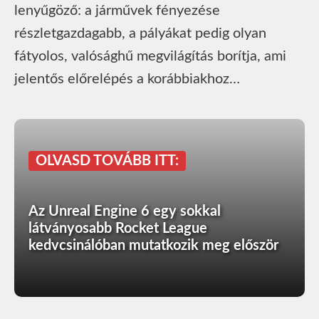
lenyűgöző: a járművek fényezése
részletgazdagabb, a pályákat pedig olyan
fátyolos, valósághű megvilágítás borítja, ami
jelentős előrelépés a korábbiakhoz…
OLVASD TOVÁBB ITT:
Az Unreal Engine 6 egy sokkal
látványosabb Rocket League
kedvcsinálóban mutatkozik meg először