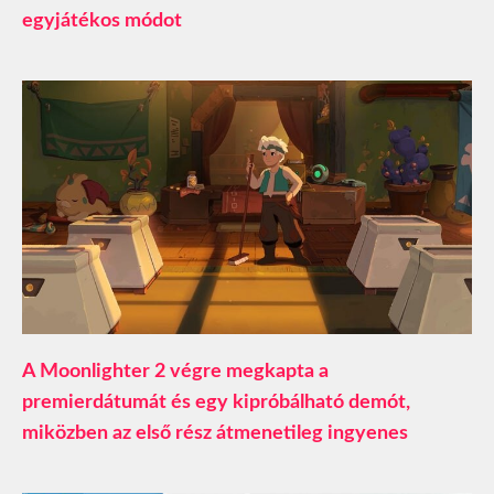
egyjátékos módot
A Moonlighter 2 végre megkapta a
premierdátumát és egy kipróbálható demót,
miközben az első rész átmenetileg ingyenes