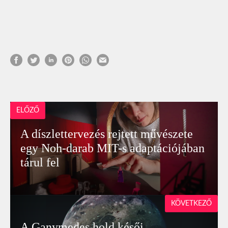
ELŐZŐ
A díszlettervezés rejtett művészete
egy Noh-darab MIT-s adaptációjában
tárul fel
KÖVETKEZŐ
A Ganymedes hold késői