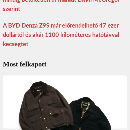
mindig betöltetlen űr maradt Ewan McGregor
szerint
A BYD Denza Z9S már előrendelhető 47 ezer
dollártól és akár 1100 kilométeres hatótávval
kecsegtet
Most felkapott