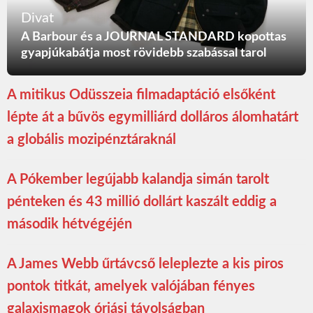
Divat
A Barbour és a JOURNAL STANDARD kopottas
gyapjúkabátja most rövidebb szabással tarol
A mitikus Odüsszeia filmadaptáció elsőként
lépte át a bűvös egymilliárd dolláros álomhatárt
a globális mozipénztáraknál
A Pókember legújabb kalandja simán tarolt
pénteken és 43 millió dollárt kaszált eddig a
második hétvégéjén
A James Webb űrtávcső leleplezte a kis piros
pontok titkát, amelyek valójában fényes
galaxismagok óriási távolságban