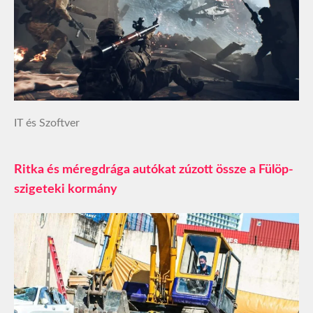
IT és Szoftver
Ritka és méregdrága autókat zúzott össze a Fülöp-
szigeteki kormány