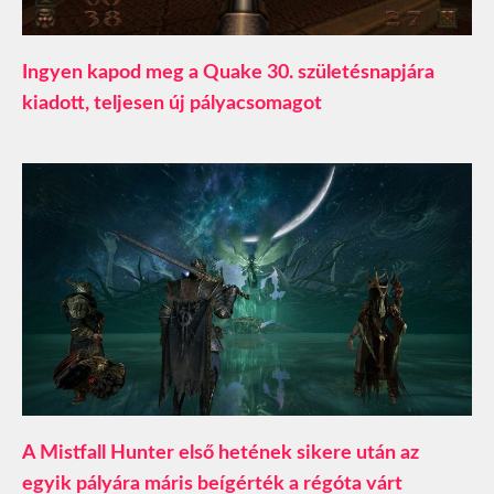
Ingyen kapod meg a Quake 30. születésnapjára
kiadott, teljesen új pályacsomagot
A Mistfall Hunter első hetének sikere után az
egyik pályára máris beígérték a régóta várt