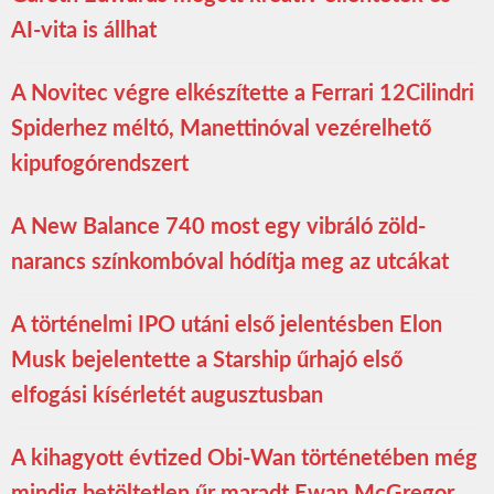
AI-vita is állhat
A Novitec végre elkészítette a Ferrari 12Cilindri
Spiderhez méltó, Manettinóval vezérelhető
kipufogórendszert
A New Balance 740 most egy vibráló zöld-
narancs színkombóval hódítja meg az utcákat
A történelmi IPO utáni első jelentésben Elon
Musk bejelentette a Starship űrhajó első
elfogási kísérletét augusztusban
A kihagyott évtized Obi-Wan történetében még