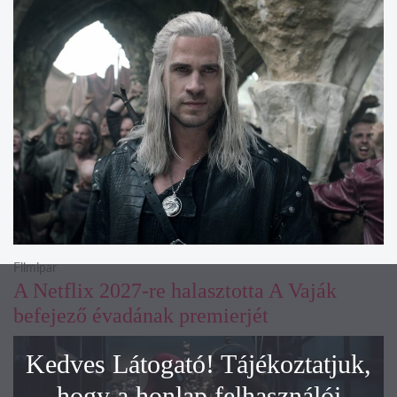
Filmipar
A Netflix 2027-re halasztotta A Vaják
befejező évadának premierjét
Kedves Látogató! Tájékoztatjuk,
hogy a honlap felhasználói