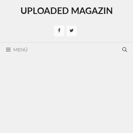
Kilépés
UPLOADED MAGAZIN
a
tartalomba
MENÜ