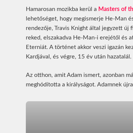
Hamarosan mozikba kerül a
Masters of t
lehetőséget, hogy megismerje He-Man és 
rendezője, Travis Knight által jegyzett új
reked, elszakadva He-Man-i erejétől és a
Eterniát. A történet akkor veszi igazán k
Kardjával, és végre, 15 év után hazatalál.
Az otthon, amit Adam ismert, azonban már
meghódította a királyságot. Adamnek újra ö