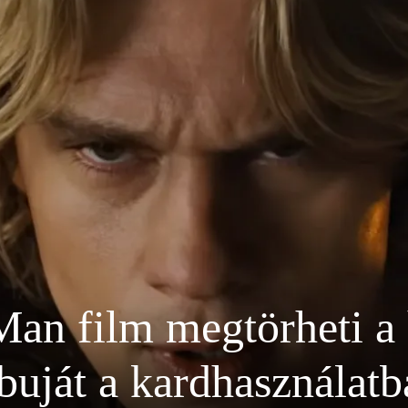
an film megtörheti a
buját a kardhasználat