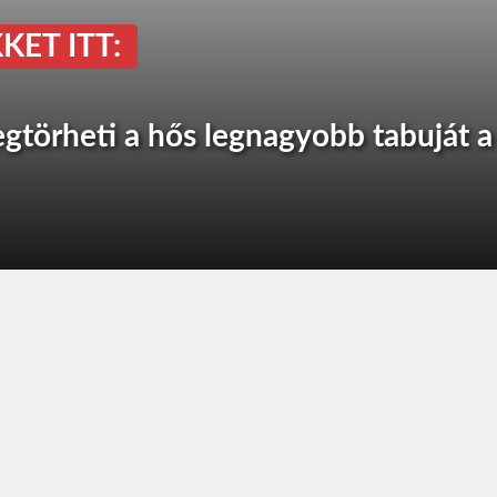
KET ITT:
törheti a hős legnagyobb tabuját a