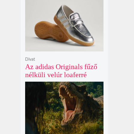
Netflix törölte David
Fincher Squid Game
sorozatát
Divat
Az adidas Originals fűző
nélküli velúr loaferré
alakította a legendás
Handball Spezial modellt