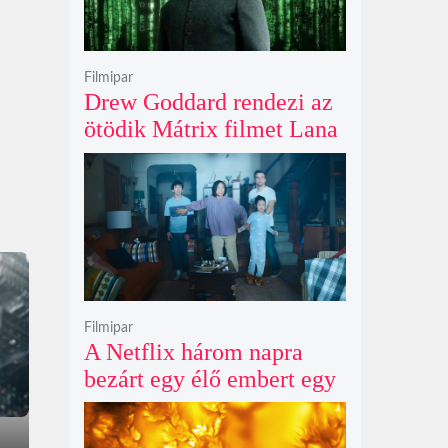
Filmipar
Drew Goddard rendezi az
ötödik Mátrix filmet Lana
Wachowski produceri
felügyelete mellett, és
egyre nagyobb a remény
Keanu Reeves
visszatérésére
Filmipar
A Netflix három napra
bezárt egy élő embert egy
óriásplakátba az új
horrorfilmje kedvéért