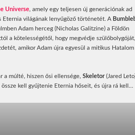
he Universe
, amely egy teljesen új generációnak ad
Eternia világának lenyűgöző történetét. A
Bumble
 filmben Adam herceg (Nicholas Galitzine) a Földön
ttól a kötelességétől, hogy megvédje szülőbolygóját
ezdetét, amikor Adam újra egyesül a mitikus Hatalom
 a múlté, hiszen ősi ellensége,
Skeletor
(Jared Leto
ssze kell gyűjtenie Eternia hőseit, és újra rá kell…