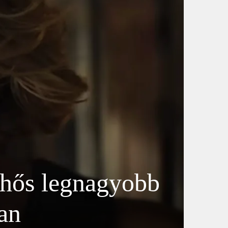
 hős legnagyobb
ban