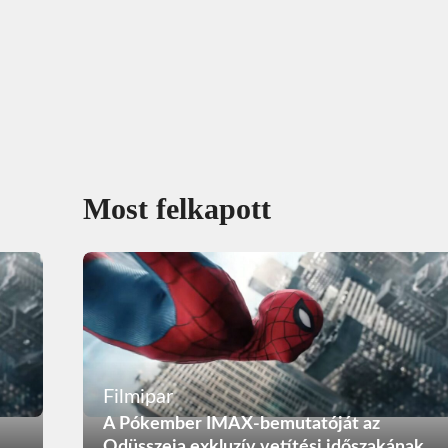
Most felkapott
Filmipar
A Pókember IMAX-bemutatóját az
Odüsszeia exkluzív vetítési időszakának