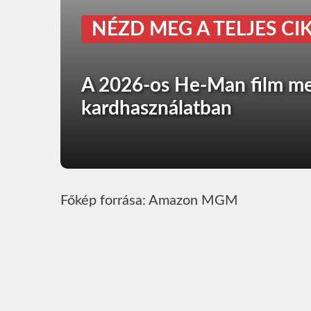
NÉZD MEG A TELJES CIK
A 2026-os He-Man film meg
kardhasználatban
Főkép forrása: Amazon MGM