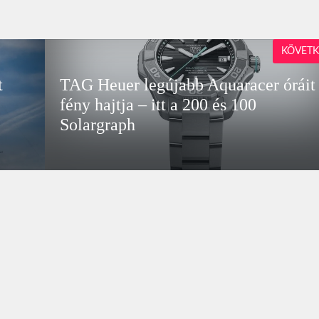
KÖVETK
t
TAG Heuer legújabb Aquaracer óráit
fény hajtja – itt a 200 és 100
Solargraph