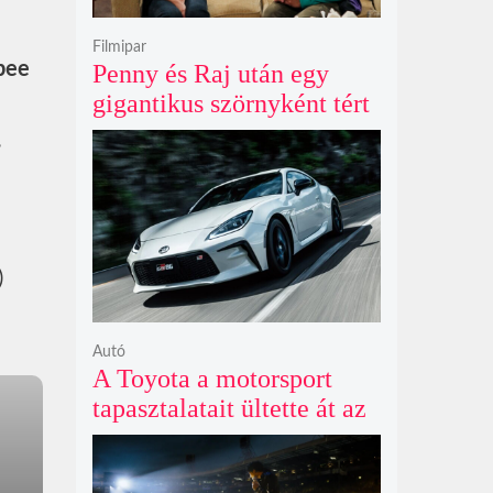
Filmipar
bee
Penny és Raj után egy
gigantikus szörnyként tért
vissza valaki az
,
Agymenők legújabb spin-
offjában
)
Autó
A Toyota a motorsport
tapasztalatait ültette át az
új GR86 vezethetőségébe
és biztonságába