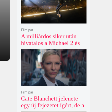
Filmipar
A milliárdos siker után
hivatalos a Michael 2 és
már a bemutató éve is
megvan
Filmipar
Cate Blanchett jelenete
egy új fejezetet ígért, de a