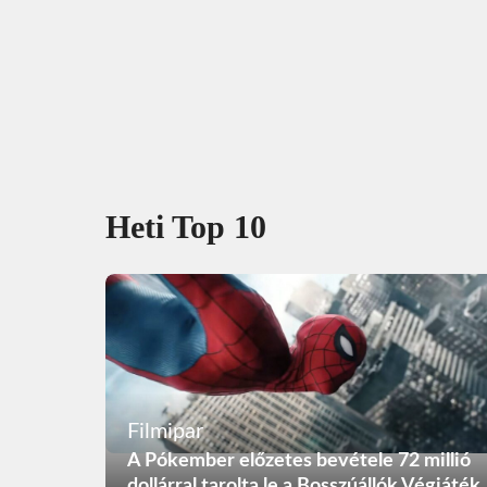
Heti Top 10
Filmipar
A Pókember előzetes bevétele 72 millió
dollárral tarolta le a Bosszúállók Végjáték