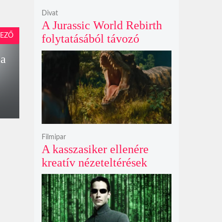
Divat
A Jurassic World Rebirth
EZŐ
folytatásából távozó
Gareth Edwards mögött
 a
kreatív ellentétek és AI-
vita is állhat
Filmipar
A kasszasiker ellenére
kreatív nézeteltérések
miatt távozik Gareth
Edwards, új rendezőt keres
a Jurassic World 5