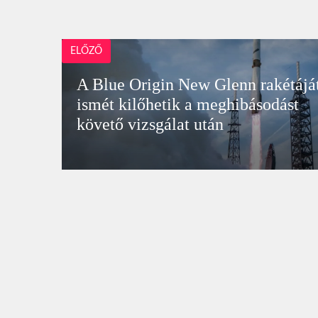
ELŐZŐ
A Blue Origin New Glenn rakétájá
ismét kilőhetik a meghibásodást
követő vizsgálat után