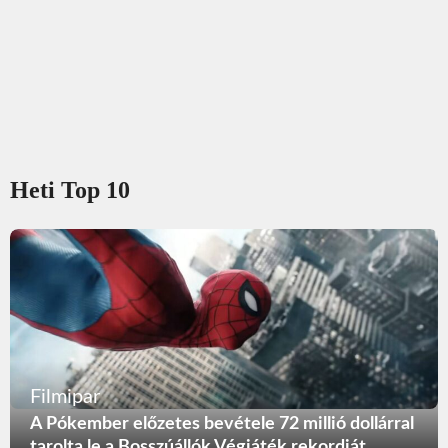
Heti Top 10
Filmipar
A Pókember előzetes bevétele 72 millió dollárral
tarolta le a Bosszúállók Végjáték rekordját