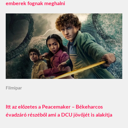
emberek fognak meghalni
Filmipar
Itt az előzetes a Peacemaker – Békeharcos
évadzáró részéből ami a DCU jövőjét is alakítja