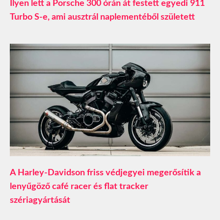
Ilyen lett a Porsche 300 órán át festett egyedi 911
Turbo S-e, ami ausztrál naplementéből született
A Harley-Davidson friss védjegyei megerősítik a
lenyűgöző café racer és flat tracker
szériagyártását