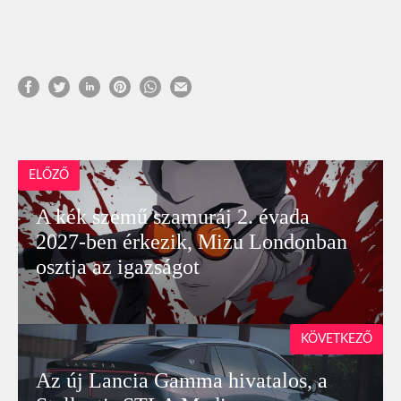
ELŐZŐ
A kék szemű szamuráj 2. évada
2027-ben érkezik, Mizu Londonban
osztja az igazságot
KÖVETKEZŐ
Az új Lancia Gamma hivatalos, a