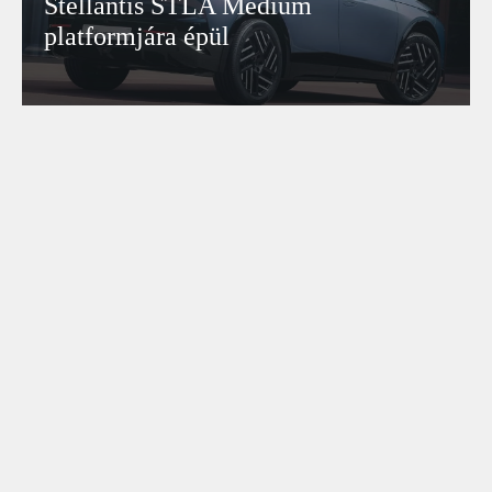
Stellantis STLA Medium
platformjára épül