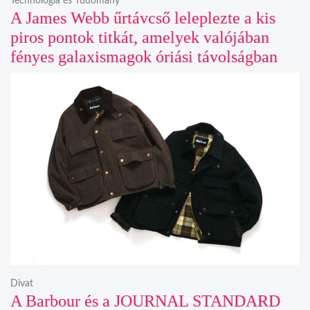
Technológia és Tudomány
A James Webb űrtávcső leleplezte a kis
piros pontok titkát, amelyek valójában
fényes galaxismagok óriási távolságban
Divat
A Barbour és a JOURNAL STANDARD