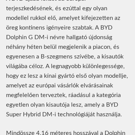
terjeszkedésének, és ezúttal egy olyan
modellel rukkol elő, amelyet kifejezetten az
öreg kontinens igényeire szabtak. A BYD
Dolphin G DM-i névre hallgató újdonság
néhány héten belül megjelenik a piacon, és
egyenesen a B-szegmens szívébe, a kisautók
világába céloz. A legnagyobb különlegessége,
hogy ez lesz a kínai gyártó első olyan modellje,
amelyet az európai vásárlók elvárásainak
megfelelően terveztek, ráadásul a kategória
egyetlen olyan kisautója lesz, amely a BYD
Super Hybrid DM-i technológiáját használja.
Mindössze 4,16 méteres hosszával a Dolphin