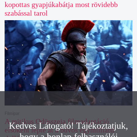
kopottas gyapjúkabátja most rövidebb
szabással tarol
Filmipar
A mitikus Odüsszeia filmadaptáció
Kedves Látogató! Tájékoztatjuk,
elsőként lépte át a bűvös egymilliárd
hogy a honlap felhasználói