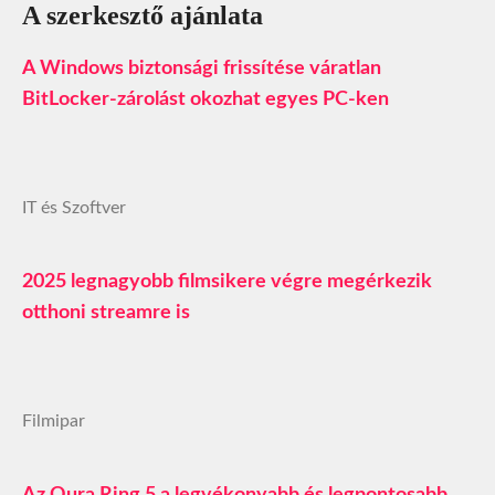
A szerkesztő ajánlata
A Windows biztonsági frissítése váratlan
BitLocker-zárolást okozhat egyes PC-ken
IT és Szoftver
2025 legnagyobb filmsikere végre megérkezik
otthoni streamre is
Filmipar
Az Oura Ring 5 a legvékonyabb és legpontosabb