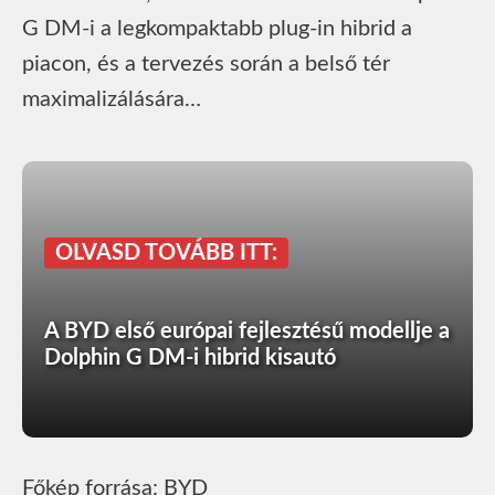
G DM-i a legkompaktabb plug-in hibrid a
piacon, és a tervezés során a belső tér
maximalizálására…
OLVASD TOVÁBB ITT:
A BYD első európai fejlesztésű modellje a
Dolphin G DM-i hibrid kisautó
Főkép forrása: BYD