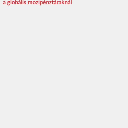
a globális mozipénztáraknál