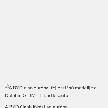
A BYD újabb lökést ad európai