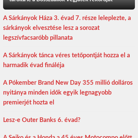
A Sárkányok Háza 3. évad 7. része leleplezte, a
sárkányok elvesztése lesz a sorozat
legszívfacsaróbb pillanata
A Sárkányok tánca véres tetőpontját hozza el a
harmadik évad fináléja
A Pókember Brand New Day 355 millió dolláros
nyitánya minden idők egyik legnagyobb
premierjét hozta el
Lesz-e Outer Banks 6. évad?
A Seiko és a Honda a 45 éves Motocompo előtt