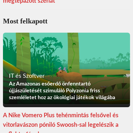
megtépázott szériát
Most felkapott
IT és Szoftver
Az Amazonas esőerdő önfenntartó
újjászületését szimuláló Polyzonia friss
szemléletet hoz az ökológiai játékok világába
A Nike Vomero Plus tehénmintás felsővel és
vitorlavászon póniló Swoosh-sal legelészik a