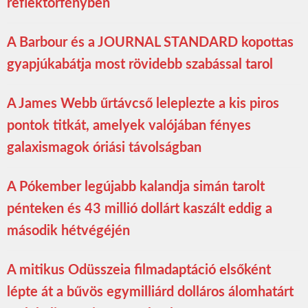
reflektorfényben
A Barbour és a JOURNAL STANDARD kopottas
gyapjúkabátja most rövidebb szabással tarol
A James Webb űrtávcső leleplezte a kis piros
pontok titkát, amelyek valójában fényes
galaxismagok óriási távolságban
A Pókember legújabb kalandja simán tarolt
pénteken és 43 millió dollárt kaszált eddig a
második hétvégéjén
A mitikus Odüsszeia filmadaptáció elsőként
lépte át a bűvös egymilliárd dolláros álomhatárt