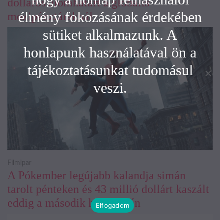
dolláros álomhatárt a globális
élmény fokozásának érdekében
mozipénztáraknál
sütiket alkalmazunk. A
honlapunk használatával ön a
tájékoztatásunkat tudomásul
veszi.
Filmipar
A Pókember legújabb kalandja simán
tarolt pénteken és 43 millió dollárt kaszált
eddig a második hétvégéjén
Elfogadom