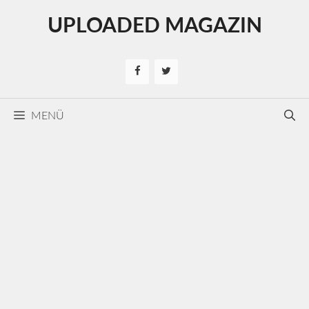
Kilépés
UPLOADED MAGAZIN
a
tartalomba
MENÜ