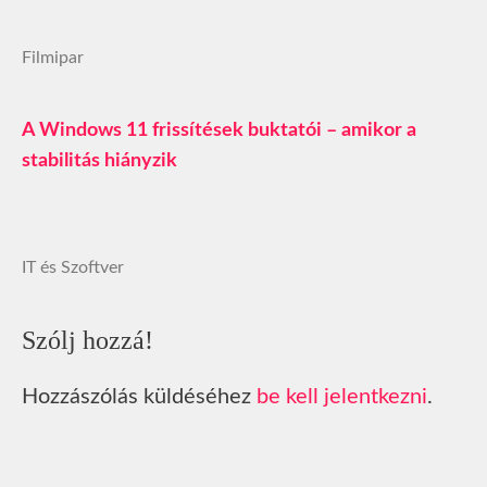
Filmipar
A Windows 11 frissítések buktatói – amikor a
stabilitás hiányzik
IT és Szoftver
Szólj hozzá!
Hozzászólás küldéséhez
be kell jelentkezni
.