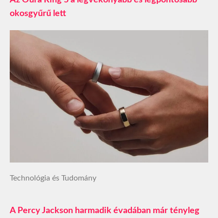
okosgyűrű lett
Technológia és Tudomány
A Percy Jackson harmadik évadában már tényleg