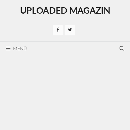
Kilépés
UPLOADED MAGAZIN
a
tartalomba
MENÜ