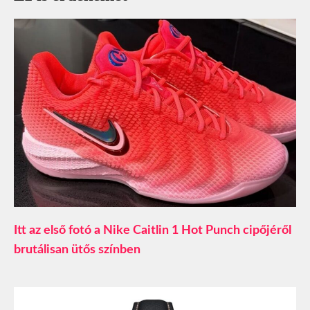
Itt az első fotó a Nike Caitlin 1 Hot Punch cipőjéről
brutálisan ütős színben