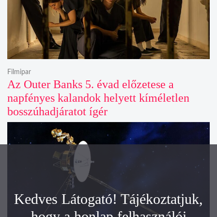
Filmipar
Az Outer Banks 5. évad előzetese a
napfényes kalandok helyett kíméletlen
bosszúhadjáratot ígér
Kedves Látogató! Tájékoztatjuk,
hogy a honlap felhasználói