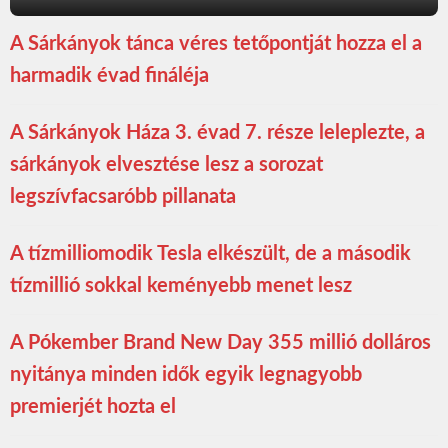
A Sárkányok tánca véres tetőpontját hozza el a
harmadik évad fináléja
A Sárkányok Háza 3. évad 7. része leleplezte, a
sárkányok elvesztése lesz a sorozat
legszívfacsaróbb pillanata
A tízmilliomodik Tesla elkészült, de a második
tízmillió sokkal keményebb menet lesz
A Pókember Brand New Day 355 millió dolláros
nyitánya minden idők egyik legnagyobb
premierjét hozta el