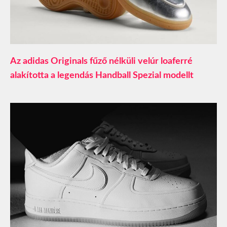
Az adidas Originals fűző nélküli velúr loaferré
alakította a legendás Handball Spezial modellt