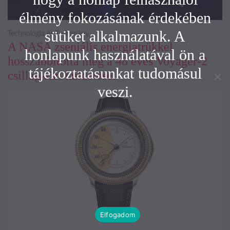
élmény fokozásának érdekében
sütiket alkalmazunk. A
Technológia és Tudomány
A NASA zseniális energiatrükkel
honlapunk használatával ön a
hosszabbította meg a 48 éves Voyager-2
tájékoztatásunkat tudomásul
csillagközi küldetését
veszi.
Elfogadom