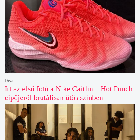
Divat
Itt az első fotó a Nike Caitlin 1 Hot Punch
cipőjéről brutálisan ütős színben