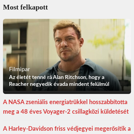
Most felkapott
Filmipar
Az életét tenné rá Alan Ritchson, hogy a
Reacher negyedik évada mindent felülmúl
A NASA zseniális energiatrükkel hosszabbította
meg a 48 éves Voyager-2 csillagközi küldetését
A Harley-Davidson friss védjegyei megerősítik a