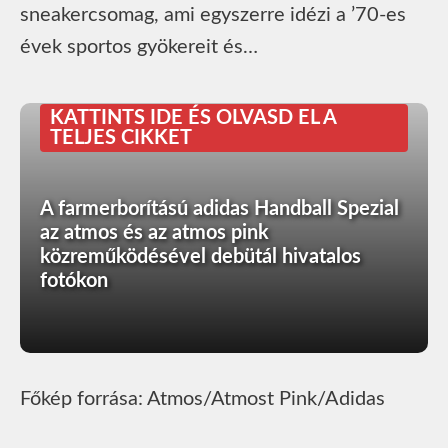
sneakercsomag, ami egyszerre idézi a ’70-es
évek sportos gyökereit és…
KATTINTS IDE ÉS OLVASD EL A
TELJES CIKKET
A farmerborítású adidas Handball Spezial
az atmos és az atmos pink
közreműködésével debütál hivatalos
fotókon
Főkép forrása: Atmos/Atmost Pink/Adidas