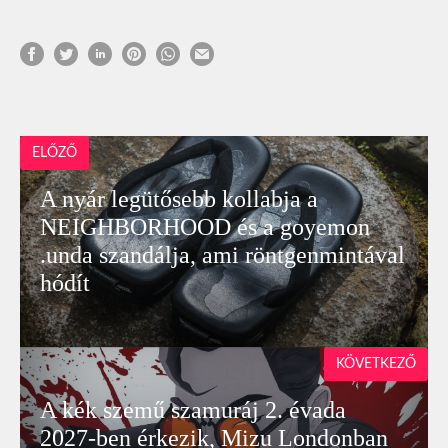
ELŐZŐ
A nyár legütősebb kollabja a
NEIGHBORHOOD és a goyemon
.unda szandálja, ami röntgenmintával
hódít
KÖVETKEZŐ
A kék szemű szamuráj 2. évada
2027-ben érkezik, Mizu Londonban