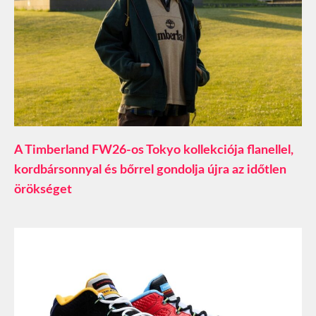
A Timberland FW26-os Tokyo kollekciója flanellel,
kordbársonnyal és bőrrel gondolja újra az időtlen
örökséget