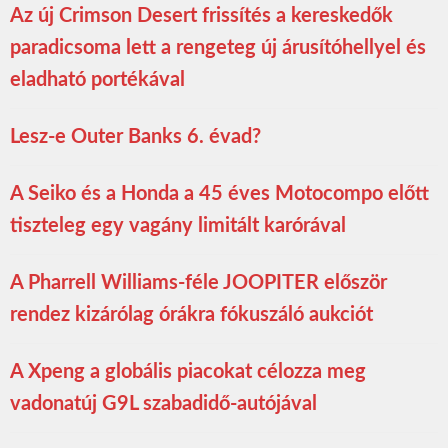
Az új Crimson Desert frissítés a kereskedők
paradicsoma lett a rengeteg új árusítóhellyel és
eladható portékával
Lesz-e Outer Banks 6. évad?
A Seiko és a Honda a 45 éves Motocompo előtt
tiszteleg egy vagány limitált karórával
A Pharrell Williams-féle JOOPITER először
rendez kizárólag órákra fókuszáló aukciót
A Xpeng a globális piacokat célozza meg
vadonatúj G9L szabadidő-autójával