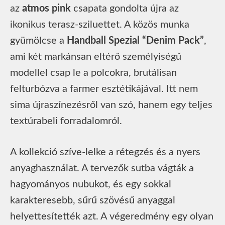
az
atmos pink
csapata gondolta újra az
ikonikus terasz-sziluettet. A közös munka
gyümölcse a
Handball Spezial “Denim Pack”
,
ami két markánsan eltérő személyiségű
modellel csap le a polcokra, brutálisan
felturbózva a farmer esztétikájával. Itt nem
sima újraszínezésről van szó, hanem egy teljes
textúrabeli forradalomról.
A kollekció szíve-lelke a rétegzés és a nyers
anyaghasználat. A tervezők sutba vágták a
hagyományos nubukot, és egy sokkal
karakteresebb, sűrű szövésű anyaggal
helyettesítették azt. A végeredmény egy olyan