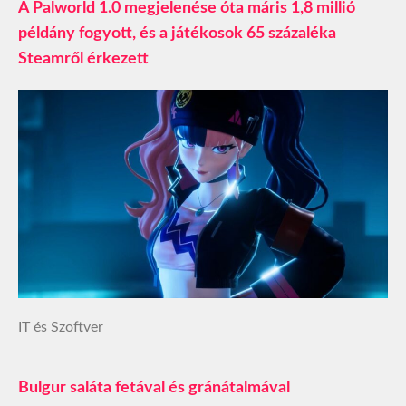
A Palworld 1.0 megjelenése óta máris 1,8 millió
példány fogyott, és a játékosok 65 százaléka
Steamről érkezett
IT és Szoftver
Bulgur saláta fetával és gránátalmával