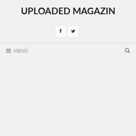
Kilépés
UPLOADED MAGAZIN
a
tartalomba
MENÜ