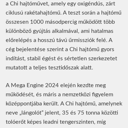
a Chi hajtóművet, amely egy oxigéndús, zárt
ciklusú rakétahajtómű. A teszt során a hajtómű
összesen 1000 másodpercig működött több
különböző gyújtás alkalmával, ami hatalmas
előrelépés a hosszú távú űrmissziók felé. A
cég bejelentése szerint a Chi hajtómű gyors
indítást, stabil égést és sértetlen szerkezetet
mutatott a teljes tesztidőszak alatt.
A Mega Engine 2024 elején kezdte meg
működését, és máris a nemzetközi figyelem
középpontjába került. A Chi hajtómű, amelynek
neve „lángolót” jelent, 35 és 75 tonna közötti
tolóerőt képes leadni tengerszinten, míg