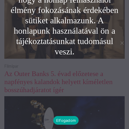
élmény fokozásának érdekében
sütiket alkalmazunk. A
honlapunk használatával ön a
tájékoztatásunkat tudomásul
veszi.
Filmipar
Az Outer Banks 5. évad előzetese a
napfényes kalandok helyett kíméletlen
bosszúhadjáratot ígér
Elfogadom