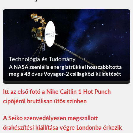
Technológia és Tudomány
A NASA zseniális energiatrükkel hosszabbította
meg a 48 éves Voyager-2 csillagközi küldetését
Itt az első fotó a Nike Caitlin 1 Hot Punch
cipőjéről brutálisan ütős színben
A Seiko szenvedélyesen megszállott
órakészítési kiállítása végre Londonba érkezik