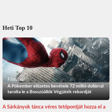
Heti Top 10
Filmipar
A Pókember előzetes bevétele 72 millió dollárral
tarolta le a Bosszúállók Végjáték rekordját
A Sárkányok tánca véres tetőpontját hozza el a