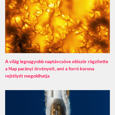
A világ legnagyobb naptávcsöve először rögzítette
a Nap parányi örvényeit, ami a forró korona
rejtélyét megoldhatja