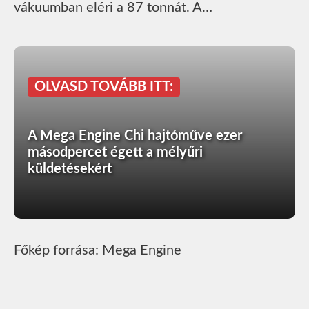
vákuumban eléri a 87 tonnát. A…
OLVASD TOVÁBB ITT:
A Mega Engine Chi hajtóműve ezer
másodpercet égett a mélyűri
küldetésekért
Főkép forrása: Mega Engine