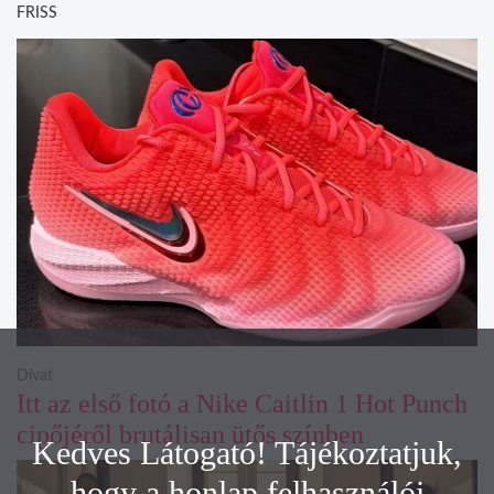
FRISS
Divat
Itt az első fotó a Nike Caitlin 1 Hot Punch
cipőjéről brutálisan ütős színben
Kedves Látogató! Tájékoztatjuk,
hogy a honlap felhasználói