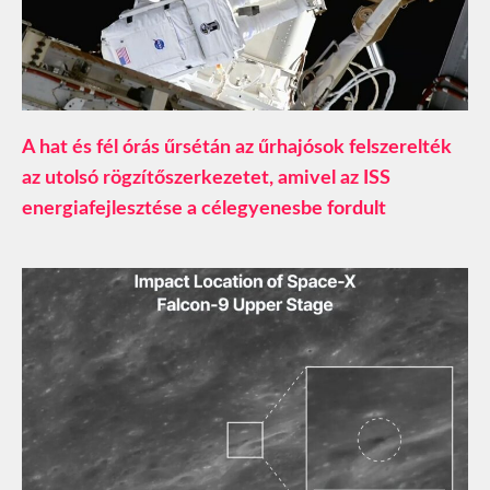
A hat és fél órás űrsétán az űrhajósok felszerelték
az utolsó rögzítőszerkezetet, amivel az ISS
energiafejlesztése a célegyenesbe fordult