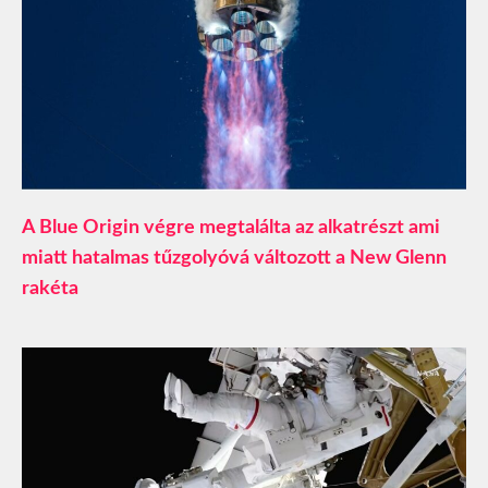
A Blue Origin végre megtalálta az alkatrészt ami
miatt hatalmas tűzgolyóvá változott a New Glenn
rakéta