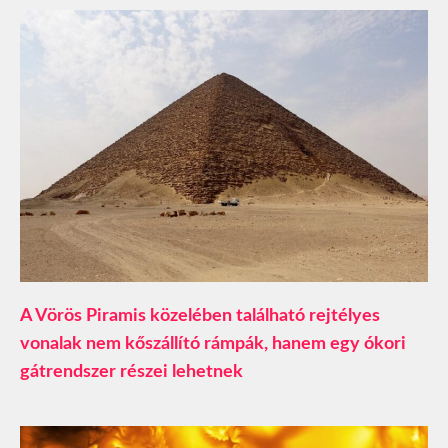
A Vörös Piramis közelében található rejtélyes
vonalak nem kőszállító rámpák, hanem egy ókori
gátrendszer részei lehetnek