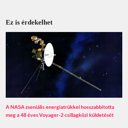
Ez is érdekelhet
A NASA zseniális energiatrükkel hosszabbította
meg a 48 éves Voyager-2 csillagközi küldetését