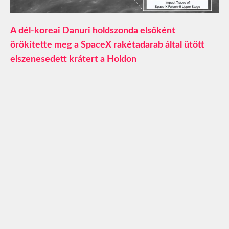
A dél-koreai Danuri holdszonda elsőként
örökítette meg a SpaceX rakétadarab által ütött
elszenesedett krátert a Holdon