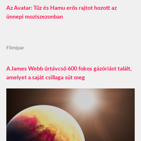
Az Avatar: Tűz és Hamu erős rajtot hozott az
ünnepi moziszezonban
Filmipar
A James Webb űrtávcső 600 fokos gázóriást talált,
amelyet a saját csillaga süt meg