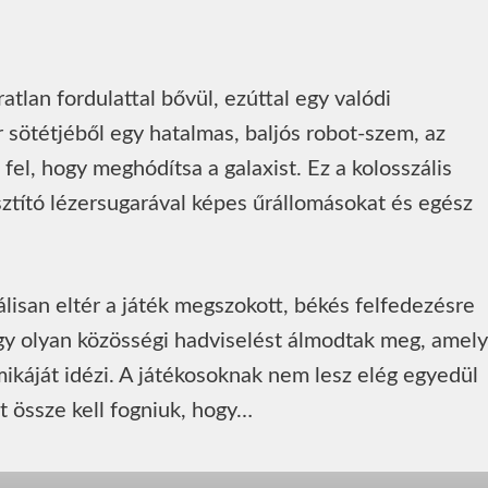
lan fordulattal bővül, ezúttal egy valódi
 sötétjéből egy hatalmas, baljós robot-szem, az
fel, hogy meghódítsa a galaxist. Ez a kolosszális
sztító lézersugarával képes űrállomásokat és egész
kálisan eltér a játék megszokott, békés felfedezésre
egy olyan közösségi hadviselést álmodtak meg, amely
ikáját idézi. A játékosoknak nem lesz elég egyedül
t össze kell fogniuk, hogy…