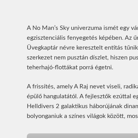
A No Man’s Sky univerzuma ismét egy várat
egzisztenciális fenyegetés képében. Az űr
Üvegkaptár névre keresztelt entitás tűnik 
szerkezet nem pusztán díszlet, hiszen pu
teherhajó-flottákat porrá égetni.
A frissítés, amely A Raj nevet viseli, radi
épülő hangulatától. A fejlesztők ezúttal 
Helldivers 2 galaktikus háborújának dinam
bolyonganiuk a színes világok között, mos