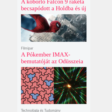
A kóborló Falcon 9 rakéta
becsapódott a Holdba és új
krátert hagyott maga után
Filmipar
A Pókember IMAX-
bemutatóját az Odüsszeia
exkluzív vetítési
időszakának lejárta hozza
el
Technológia és Tudomány