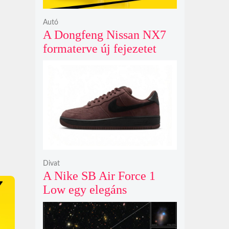
Autó
A Dongfeng Nissan NX7
formaterve új fejezetet
nyit az N sorozat negyedik
modelljeként
Divat
A Nike SB Air Force 1
Low egy elegáns
világosbarna
színváltozatban bukkant