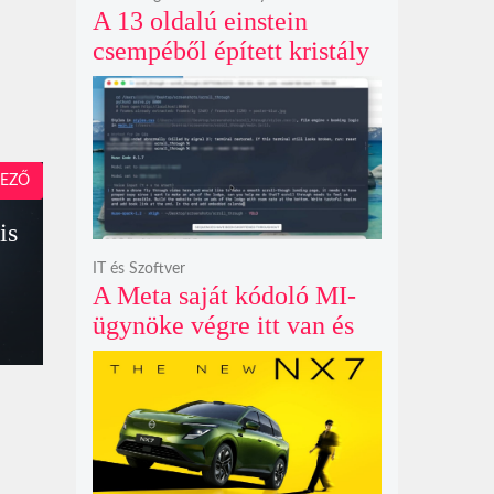
A 13 oldalú einstein
csempéből épített kristály
példátlanul forgó
csillagmintát vetít a fény
polarizációjától függően
EZŐ
is
IT és Szoftver
A Meta saját kódoló MI-
ügynöke végre itt van és
nem fél belenyúlni a
fájljaidba