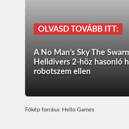
OLVASD TOVÁBB ITT:
A No Man’s Sky The Swarm f
Helldivers 2-höz hasonló h
robotszem ellen
Főkép forrása: Hello Games