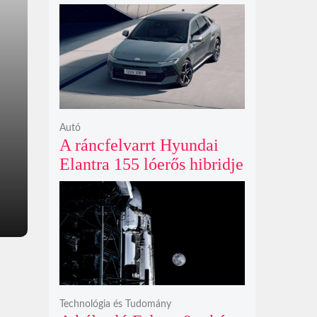
limitált kiadású Edo-lila
számlapos modellt hozott
ki
Autó
A ráncfelvarrt Hyundai
Elantra 155 lóerős hibridje
és prémium utastere
komoly belsőtéri ugrást
hoz
Technológia és Tudomány