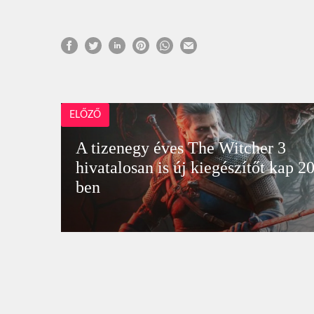
ELŐZŐ
A tizenegy éves The Witcher 3
hivatalosan is új kiegészítőt kap 2
ben