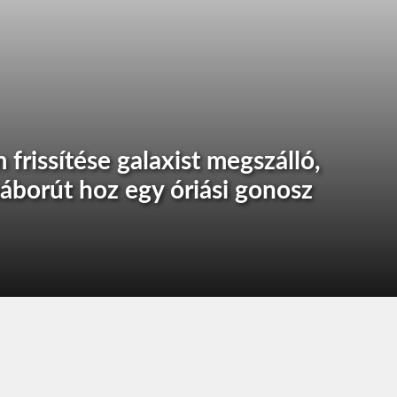
rissítése galaxist megszálló,
áborút hoz egy óriási gonosz