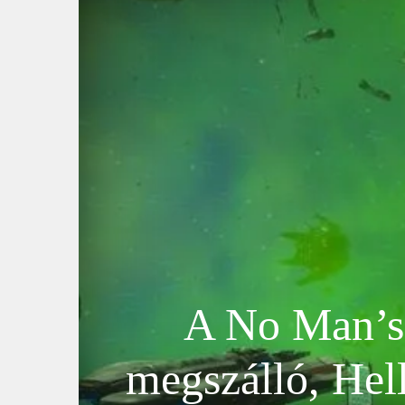
A No Man’s 
megszálló, Hel