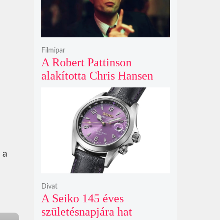
Filmipar
A Robert Pattinson
alakította Chris Hansen
sötét vadászatra indul a
Primetime előzetesében
 a
Divat
A Seiko 145 éves
születésnapjára hat