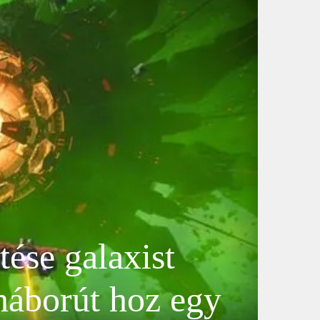
ése galaxist
háborút hoz egy