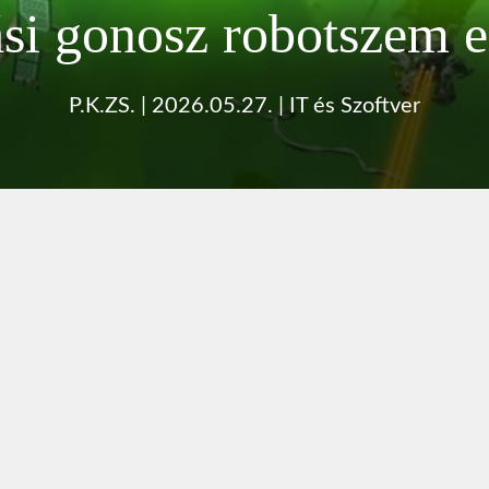
ási gonosz robotszem e
P.K.ZS.
|
2026.05.27.
|
IT és Szoftver