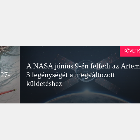
KÖVETK
A NASA június 9-én felfedi az Artem
027-
3 legénységét a megváltozott
küldetéshez