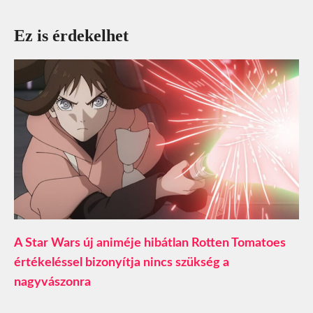
Ez is érdekelhet
A Star Wars új animéje hibátlan Rotten Tomatoes
értékeléssel bizonyítja nincs szükség a
nagyvászonra