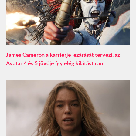
James Cameron a karrierje lezárását tervezi, az
Avatar 4 és 5 jövője így elég kilátástalan