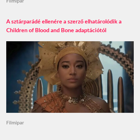
Filmipar
A sztárparádé ellenére a szerző elhatárolódik a
Children of Blood and Bone adaptációtól
Filmipar