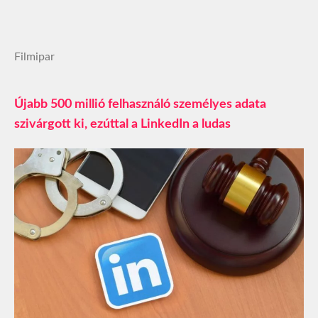
Filmipar
Újabb 500 millió felhasználó személyes adata
szivárgott ki, ezúttal a LinkedIn a ludas