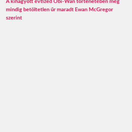
A kihagyott évtized Obi-Wan történetében még
mindig betöltetlen űr maradt Ewan McGregor
szerint