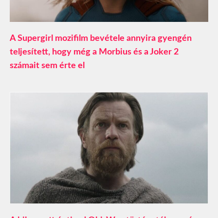
A Supergirl mozifilm bevétele annyira gyengén
teljesített, hogy még a Morbius és a Joker 2
számait sem érte el