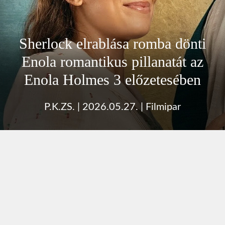
Sherlock elrablása romba dönti
Enola romantikus pillanatát az
Enola Holmes 3 előzetesében
P.K.ZS.
|
2026.05.27.
|
Filmipar