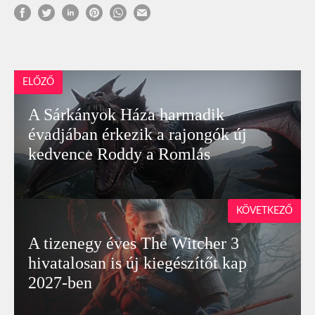
ELŐZŐ
A Sárkányok Háza harmadik
évadjában érkezik a rajongók új
kedvence Roddy a Romlás
KÖVETKEZŐ
A tizenegy éves The Witcher 3
hivatalosan is új kiegészítőt kap
2027-ben