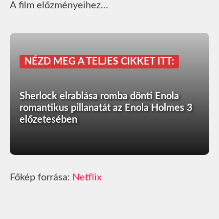
A film előzményeihez…
NÉZD MEG A TELJES CIKKET ITT:
Sherlock elrablása romba dönti Enola
romantikus pillanatát az Enola Holmes 3
előzetesében
Főkép forrása:
Netflix