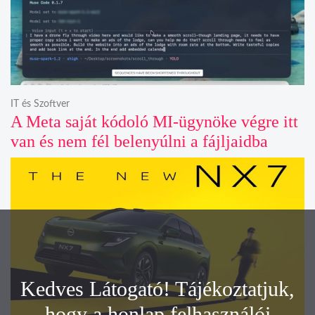
IT és Szoftver
A Meta saját kódoló MI-ügynöke végre itt
van és nem fél belenyúlni a fájljaidba
Kedves Látogató! Tájékoztatjuk,
hogy a honlap felhasználói