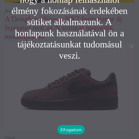
élmény fokozásának érdekében
Autó
A Dongfeng Nissan NX7 formaterve új
sütiket alkalmazunk. A
fejezetet nyit az N sorozat negyedik
honlapunk használatával ön a
modelljeként
tájékoztatásunkat tudomásul
veszi.
Elfogadom
Divat