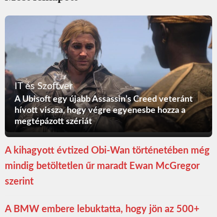
IT és Szoftver
A Ubisoft egy újabb Assassin’s Creed veteránt
hívott vissza, hogy végre egyenesbe hozza a
megtépázott szériát
A kihagyott évtized Obi-Wan történetében még
mindig betöltetlen űr maradt Ewan McGregor
szerint
A BMW embere lebuktatta, hogy jön az 500+