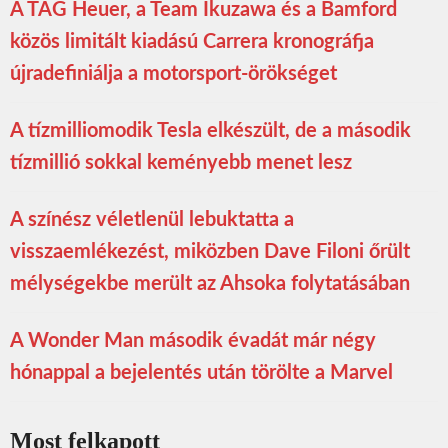
A TAG Heuer, a Team Ikuzawa és a Bamford
közös limitált kiadású Carrera kronográfja
újradefiniálja a motorsport-örökséget
A tízmilliomodik Tesla elkészült, de a második
tízmillió sokkal keményebb menet lesz
A színész véletlenül lebuktatta a
visszaemlékezést, miközben Dave Filoni őrült
mélységekbe merült az Ahsoka folytatásában
A Wonder Man második évadát már négy
hónappal a bejelentés után törölte a Marvel
Most felkapott