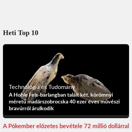
Heti Top 10
Technológia és Tudomány
A Hohle Fels-barlangban talált két, körömnyi
méretű madárszobrocska 40 ezer éves művészi
bravúrról árulkodik
A Pókember előzetes bevétele 72 millió dollárral