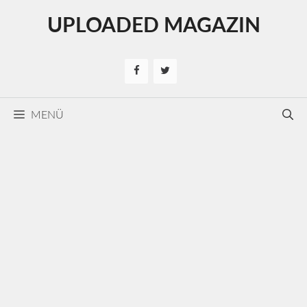
Kilépés
UPLOADED MAGAZIN
a
tartalomba
MENÜ