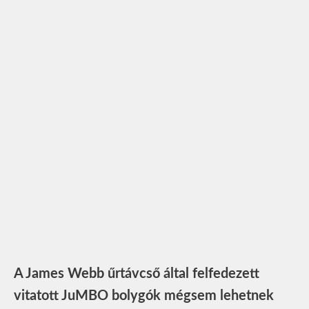
A James Webb űrtávcső által felfedezett
vitatott JuMBO bolygók mégsem lehetnek