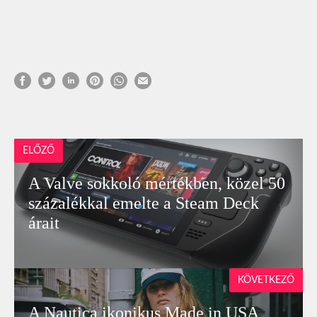
ELŐZŐ
A Valve sokkoló mértékben, közel 50
százalékkal emelte a Steam Deck
árait
KÖVETKEZŐ
A Nautica ikonikus Made in USA