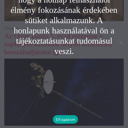
élmény fokozásának érdekében
sütiket alkalmazunk. A
honlapunk használatával ön a
Filmipar
Az Outer Banks 5. évad előzetese a
tájékoztatásunkat tudomásul
napfényes kalandok helyett kíméletlen
veszi.
bosszúhadjáratot ígér
Elfogadom