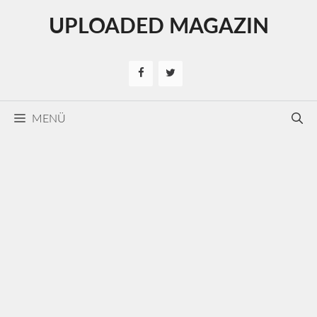
Kilépés
UPLOADED MAGAZIN
a
tartalomba
MENÜ