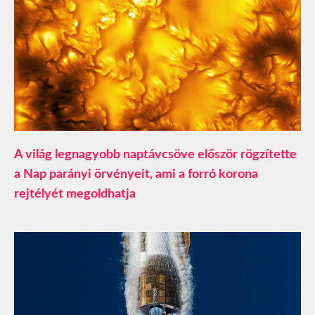
A világ legnagyobb naptávcsöve először rögzítette
a Nap parányi örvényeit, ami a forró korona
rejtélyét megoldhatja