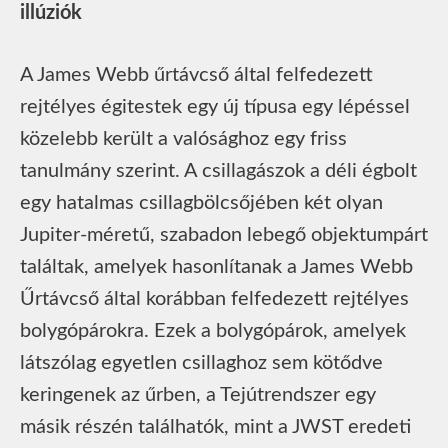
illúziók
A James Webb űrtávcső által felfedezett
rejtélyes égitestek egy új típusa egy lépéssel
közelebb került a valósághoz egy friss
tanulmány szerint. A csillagászok a déli égbolt
egy hatalmas csillagbölcsőjében két olyan
Jupiter-méretű, szabadon lebegő objektumpárt
találtak, amelyek hasonlítanak a James Webb
Űrtávcső által korábban felfedezett rejtélyes
bolygópárokra. Ezek a bolygópárok, amelyek
látszólag egyetlen csillaghoz sem kötődve
keringenek az űrben, a Tejútrendszer egy
másik részén találhatók, mint a JWST eredeti