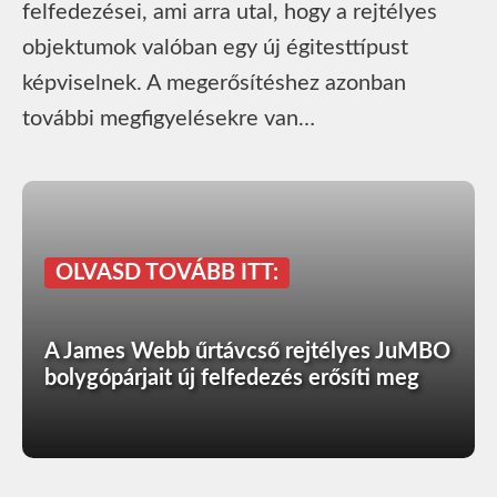
felfedezései, ami arra utal, hogy a rejtélyes
objektumok valóban egy új égitesttípust
képviselnek. A megerősítéshez azonban
további megfigyelésekre van…
OLVASD TOVÁBB ITT:
A James Webb űrtávcső rejtélyes JuMBO
bolygópárjait új felfedezés erősíti meg