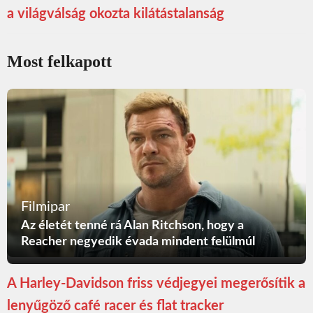
a világválság okozta kilátástalanság
Most felkapott
Filmipar
Az életét tenné rá Alan Ritchson, hogy a
Reacher negyedik évada mindent felülmúl
A Harley-Davidson friss védjegyei megerősítik a
lenyűgöző café racer és flat tracker