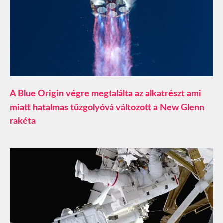
A Blue Origin végre megtalálta az alkatrészt ami
miatt hatalmas tűzgolyóvá változott a New Glenn
rakéta