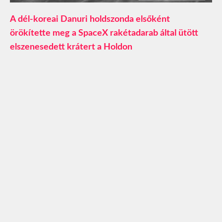
A dél-koreai Danuri holdszonda elsőként
örökítette meg a SpaceX rakétadarab által ütött
elszenesedett krátert a Holdon