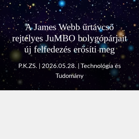
A James Webb űrtávcső
rejtélyes JuMBO bolygópárjait
új felfedezés erősíti meg
P.K.ZS.
|
2026.05.28.
|
Technológia és
Tudomány