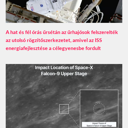
A hat és fél órás űrsétán az űrhajósok felszerelték
az utolsó rögzítőszerkezetet, amivel az ISS
energiafejlesztése a célegyenesbe fordult