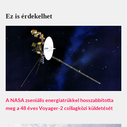
Ez is érdekelhet
A NASA zseniális energiatrükkel hosszabbította
meg a 48 éves Voyager-2 csillagközi küldetését