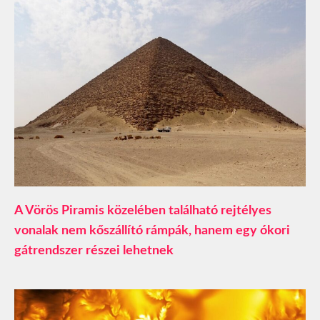
A Vörös Piramis közelében található rejtélyes
vonalak nem kőszállító rámpák, hanem egy ókori
gátrendszer részei lehetnek