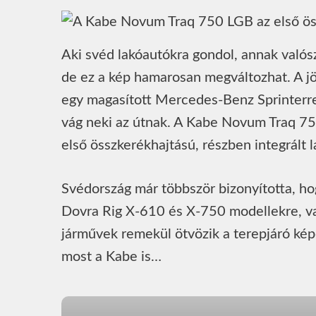
Aki svéd lakóautókra gondol, annak valósz
de ez a kép hamarosan megváltozhat. A j
egy magasított Mercedes-Benz Sprinterre
vág neki az útnak. A Kabe Novum Traq 750
első összkerékhajtású, részben integrált 
Svédország már többször bizonyította, ho
Dovra Rig X-610 és X-750 modellekre, va
járművek remekül ötvözik a terepjáró ké
most a Kabe is…