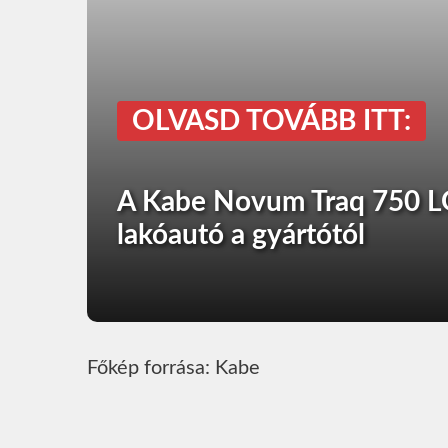
OLVASD TOVÁBB ITT:
A Kabe Novum Traq 750 LG
lakóautó a gyártótól
Főkép forrása: Kabe