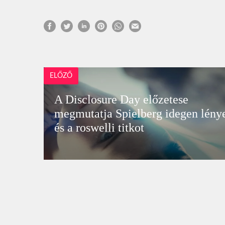
ELŐZŐ
A Disclosure Day előzetese
megmutatja Spielberg idegen lénye
és a roswelli titkot