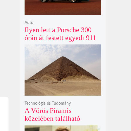
Autó
Ilyen lett a Porsche 300
órán át festett egyedi 911
Turbo S-e, ami ausztrál
naplementéből született
Technológia és Tudomány
A Vörös Piramis
közelében található
rejtélyes vonalak nem