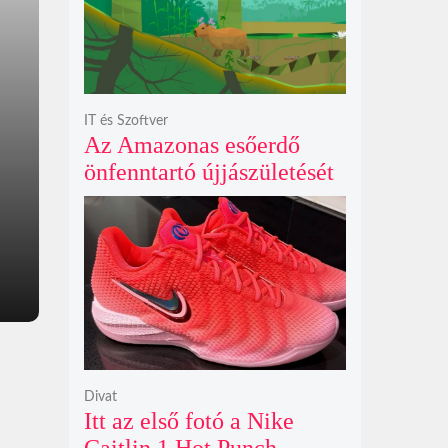
reflektorfényben
IT és Szoftver
Az Amazonas esőerdő
önfenntartó újjászületését
szimuláló Polyzonia friss
szemléletet hoz az
ökológiai játékok világába
Divat
Itt az első fotó a Nike