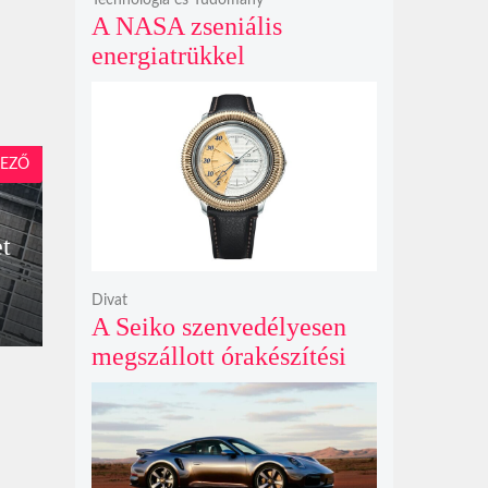
A NASA zseniális
energiatrükkel
hosszabbította meg a 48
éves Voyager-2 csillagközi
küldetését
EZŐ
et
Divat
A Seiko szenvedélyesen
megszállott órakészítési
kiállítása végre Londonba
érkezik idén nyáron