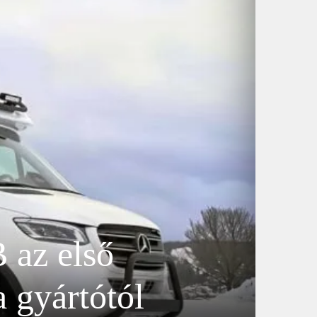
az első
 gyártótól