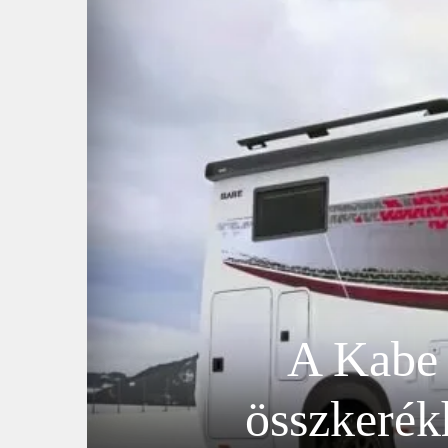
A Kabe
összkerék