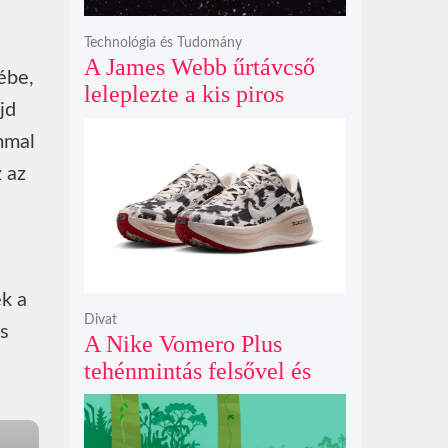
Technológia és Tudomány
A James Webb űrtávcső
ébe,
leleplezte a kis piros
jd
pontok titkát, amelyek
mmal
valójában fényes
galaxismagok óriási
 az
távolságban
k a
Divat
s
A Nike Vomero Plus
tehénmintás felsővel és
vitorlavászon póniló
Swoosh-sal legelészik a