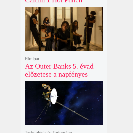
Caitlin 1 Hot Punch
cipőjéről brutálisan ütős
színben
Filmipar
Az Outer Banks 5. évad
előzetese a napfényes
kalandok helyett
kíméletlen
bosszúhadjáratot ígér
Technológia és Tudomány