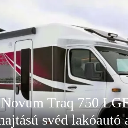
 Novum Traq 750 LGB 
hajtású svéd lakóautó a