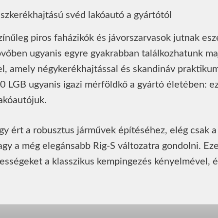
ínűleg piros faházikók és jávorszarvasok jutnak esz
övőben ugyanis egyre gyakrabban találkozhatunk ma
l, amely négykerékhajtással és skandináv praktiku
 LGB ugyanis igazi mérföldkő a gyártó életében: ez
lakóautójuk.
gy ért a robusztus járművek építéséhez, elég csak a
gy a még elegánsabb Rig-S változatra gondolni. Eze
pességeket a klasszikus kempingezés kényelmével, é