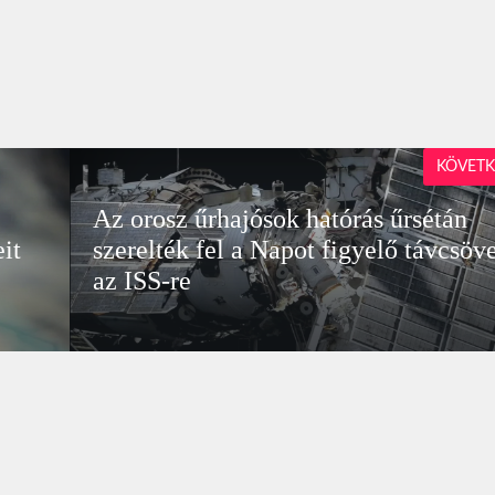
KÖVETK
Az orosz űrhajósok hatórás űrsétán
it
szerelték fel a Napot figyelő távcsöv
az ISS-re