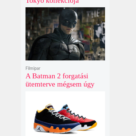
Tokyo kollekciója
flanellel, kordbársonnyal
és bőrrel gondolja újra az
időtlen örökséget
Filmipar
A Batman 2 forgatási
ütemterve mégsem úgy
alakul, ahogy azt James
Gunn korábban tervezte