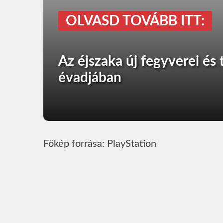
OLVASD TOVÁBB ITT:
Az éjszaka új fegyverei és
évadjában
Főkép forrása: PlayStation