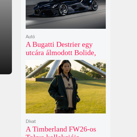
Autó
A Bugatti Destrier egy
utcára álmodott Bolide,
ami a pályaautók
brutalitását öltözteti
egyedi karosszériába
Divat
A Timberland FW26-os