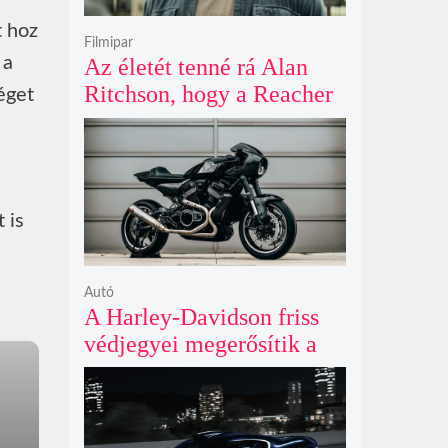
t hoz
Filmipar
 a
Az életét tenné rá Alan
Ritchson, hogy a Reacher
éget
negyedik évada mindent
felülmúl
 is
Autó
A Harley-Davidson friss
védjegyei megerősítik a
lenyűgöző café racer és
flat tracker szériagyártását