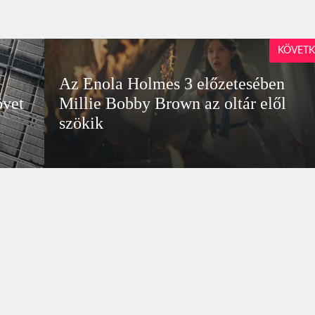
KÖVETK
Az Enola Holmes 3 előzetesében
övet
Millie Bobby Brown az oltár elől
szökik