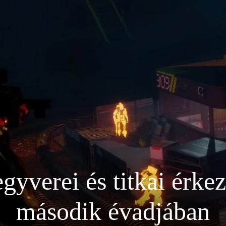
egyverei és titkai érk
második évadjában