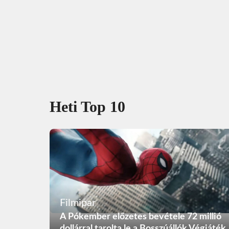
Heti Top 10
Filmipar
A Pókember előzetes bevétele 72 millió
dollárral tarolta le a Bosszúállók Végjáték