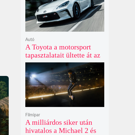
Autó
A Toyota a motorsport
tapasztalatait ültette át az
új GR86 vezethetőségébe
és biztonságába
Filmipar
A milliárdos siker után
hivatalos a Michael 2 és