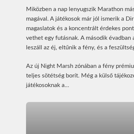
Miközben a nap lenyugszik Marathon másod
magával. A játékosok már jól ismerik a Di
magaslatok és a koncentrált érdekes pont
vethet egy futásnak. A második évadban 
leszáll az éj, eltűnik a fény, és a feszülts
Az új Night Marsh zónában a fény prémium 
teljes sötétség borít. Még a külső tájéko
játékosoknak a…