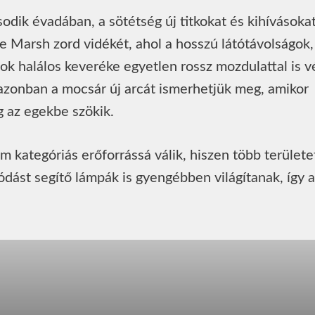
ik évadában, a sötétség új titkokat és kihívásoka
re Marsh zord vidékét, ahol a hosszú látótávolságok,
ok halálos keveréke egyetlen rossz mozdulattal is v
azonban a mocsár új arcát ismerhetjük meg, amikor
ég az egekbe szökik.
kategóriás erőforrássá válik, hiszen több területet
zódást segítő lámpák is gyengébben világítanak, így a