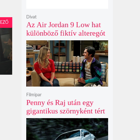
Divat
EZŐ
Az Air Jordan 9 Low hat
különböző fiktív alteregót
gyúr egyetlen őrült
dizájnba
Filmipar
Penny és Raj után egy
gigantikus szörnyként tért
vissza valaki az
Agymenők legújabb spin-
offjában