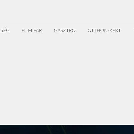
ZSÉG
FILMIPAR
GASZTRO
OTTHON-KERT