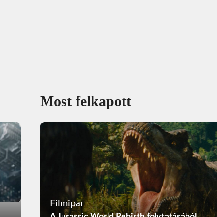
Most felkapott
Filmipar
A Jurassic World Rebirth folytatásából