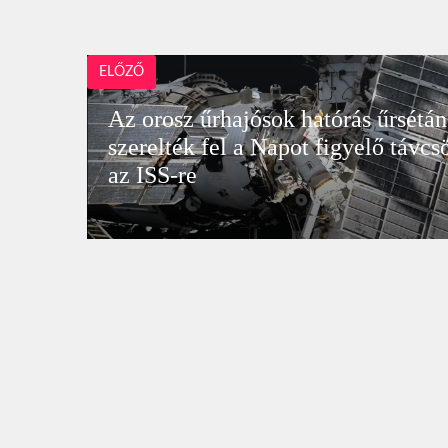
ELŐZŐ
Az orosz űrhajósok hatórás űrsétán
szerelték fel a Napot figyelő távcs
az ISS-re