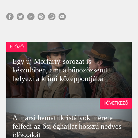
ELŐZŐ
Egy új Moriarty-sorozat is
készülőben, ami a bűnözőzsenit
helyezi a krimi középpontjába
KÖVETKEZŐ
A marsi hematitkristályok mérete
felfedi az ősi éghajlat hosszú nedves
időszakát