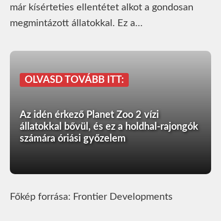
már kísérteties ellentétet alkot a gondosan
megmintázott állatokkal. Ez a…
OLVASD TOVÁBB ITT:
Az idén érkező Planet Zoo 2 vízi
állatokkal bővül, és ez a holdhal-rajongók
számára óriási győzelem
Főkép forrása: Frontier Developments