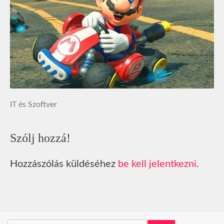
IT és Szoftver
Szólj hozzá!
Hozzászólás küldéséhez
be kell jelentkezni
.