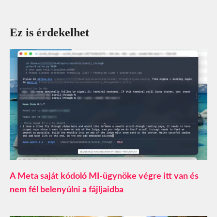
Ez is érdekelhet
A Meta saját kódoló MI-ügynöke végre itt van és
nem fél belenyúlni a fájljaidba