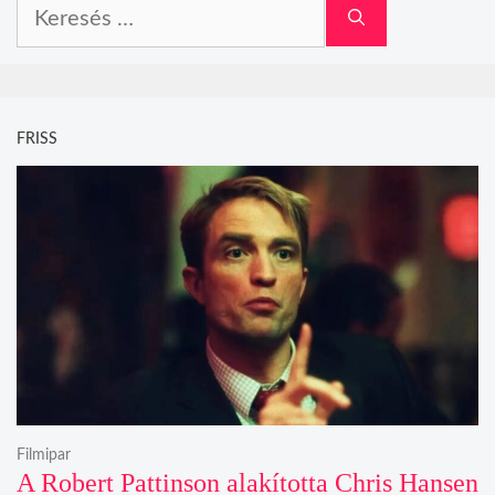
Keresés:
FRISS
Filmipar
A Robert Pattinson alakította Chris Hansen