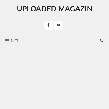
Kilépés
UPLOADED MAGAZIN
a
tartalomba
MENÜ