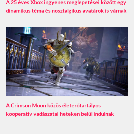
A 25 éves Xbox ingyenes meglepetései között egy
dinamikus téma és nosztalgikus avatárok is várnak
A Crimson Moon közös életerőtartályos
kooperatív vadászatai heteken belül indulnak