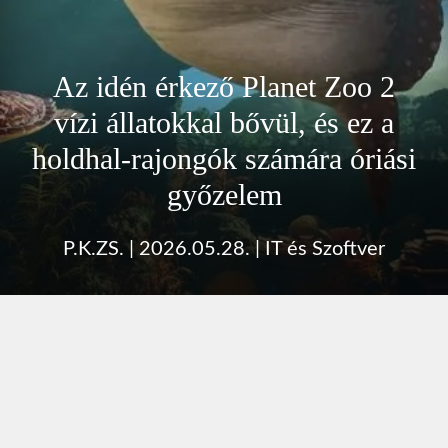
Az idén érkező Planet Zoo 2
vízi állatokkal bővül, és ez a
holdhal-rajongók számára óriási
győzelem
P.K.ZS.
|
2026.05.28.
|
IT és Szoftver