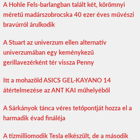
A Hohle Fels-barlangban talált két, körömnyi
méretű madárszobrocska 40 ezer éves művészi
bravúrról árulkodik
A Stuart az univerzum ellen alternatív
univerzumában egy keménykezű
gerillavezérként tér vissza Penny
Itt a mohazöld ASICS GEL-KAYANO 14
átértelmezése az ANT KAI műhelyéből
A Sárkányok tánca véres tetőpontját hozza el a
harmadik évad fináléja
A tízmilliomodik Tesla elkészült, de a második