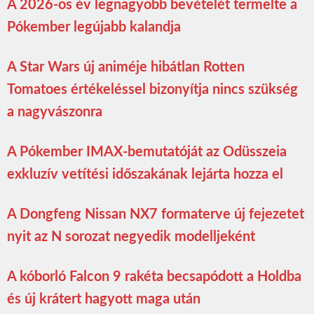
A 2026-os év legnagyobb bevételét termelte a
Pókember legújabb kalandja
A Star Wars új animéje hibátlan Rotten
Tomatoes értékeléssel bizonyítja nincs szükség
a nagyvászonra
A Pókember IMAX-bemutatóját az Odüsszeia
exkluzív vetítési időszakának lejárta hozza el
A Dongfeng Nissan NX7 formaterve új fejezetet
nyit az N sorozat negyedik modelljeként
A kóborló Falcon 9 rakéta becsapódott a Holdba
és új krátert hagyott maga után