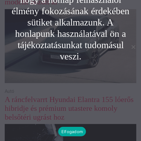
modellt hozott ki
élmény fokozásának érdekében
sütiket alkalmazunk. A
honlapunk használatával ön a
tájékoztatásunkat tudomásul
veszi.
Autó
A ráncfelvarrt Hyundai Elantra 155 lóerős
hibridje és prémium utastere komoly
belsőtéri ugrást hoz
Elfogadom