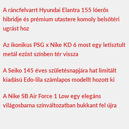
A ráncfelvarrt Hyundai Elantra 155 lóerős
hibridje és prémium utastere komoly belsőtéri
ugrást hoz
Az ikonikus PSG x Nike KD 6 most egy letisztult
metál ezüst színben tér vissza
A Seiko 145 éves születésnapjára hat limitált
kiadású Edo-lila számlapos modellt hozott ki
A Nike SB Air Force 1 Low egy elegáns
világosbarna színváltozatban bukkant fel újra