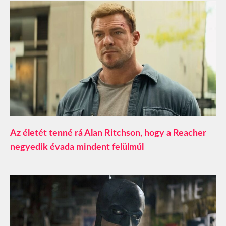
Az életét tenné rá Alan Ritchson, hogy a Reacher
negyedik évada mindent felülmúl