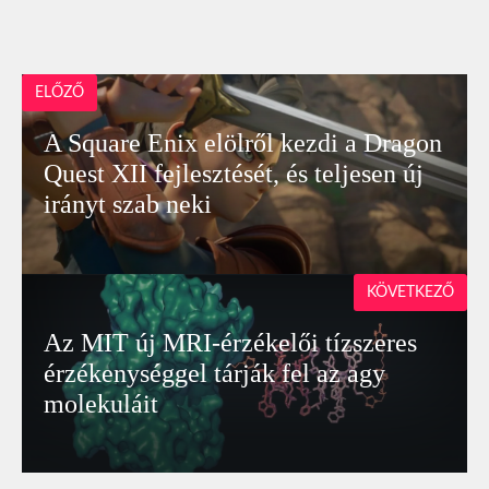
ELŐZŐ
A Square Enix elölről kezdi a Dragon
Quest XII fejlesztését, és teljesen új
irányt szab neki
KÖVETKEZŐ
Az MIT új MRI-érzékelői tízszeres
érzékenységgel tárják fel az agy
molekuláit