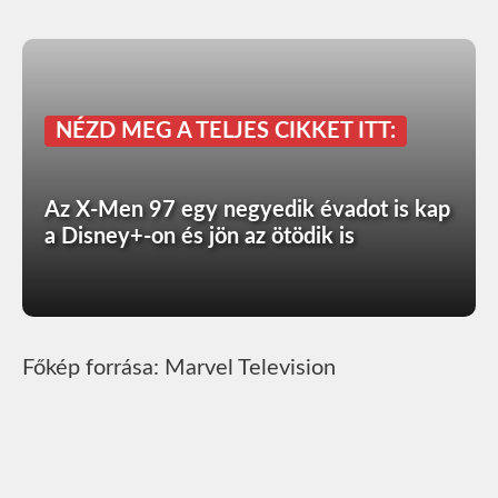
NÉZD MEG A TELJES CIKKET ITT:
Az X-Men 97 egy negyedik évadot is kap
a Disney+-on és jön az ötödik is
Főkép forrása: Marvel Television