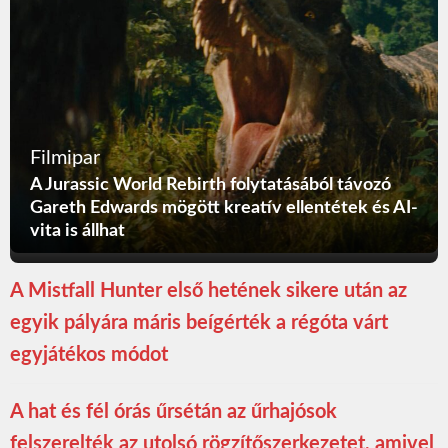
Filmipar
A Jurassic World Rebirth folytatásából távozó
Gareth Edwards mögött kreatív ellentétek és AI-
vita is állhat
A Mistfall Hunter első hetének sikere után az
egyik pályára máris beígérték a régóta várt
egyjátékos módot
A hat és fél órás űrsétán az űrhajósok
felszerelték az utolsó rögzítőszerkezetet, amivel