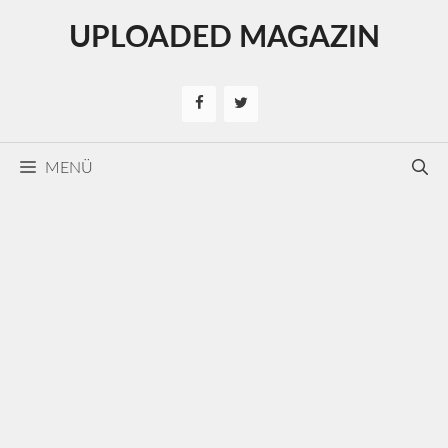
Kilépés
UPLOADED MAGAZIN
a
tartalomba
MENÜ