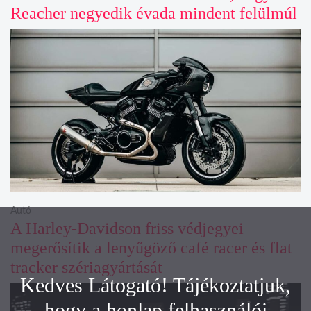
Reacher negyedik évada mindent felülmúl
Autó
A Harley-Davidson friss védjegyei
megerősítik a lenyűgöző café racer és flat
tracker szériagyártását
Kedves Látogató! Tájékoztatjuk,
hogy a honlap felhasználói