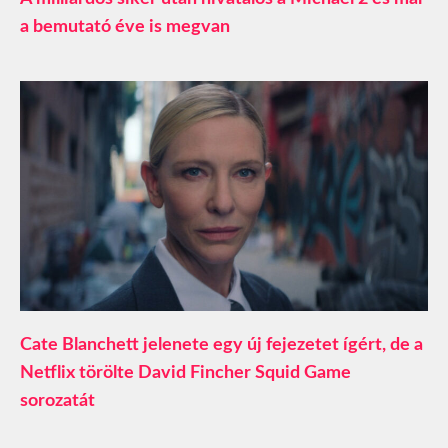
a bemutató éve is megvan
Cate Blanchett jelenete egy új fejezetet ígért, de a
Netflix törölte David Fincher Squid Game
sorozatát