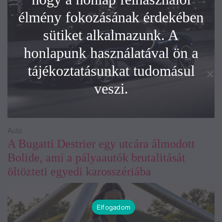
élmény fokozásának érdekében
sütiket alkalmazunk. A
honlapunk használatával ön a
tájékoztatásunkat tudomásul
veszi.
Autó
A Bugatti Destrier egy utcára álmodott
Bolide, ami a pályaautók brutalitását
öltözteti egyedi karosszériába
Elfogadom