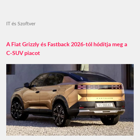
IT és Szoftver
A Fiat Grizzly és Fastback 2026-tól hódítja meg a
C-SUV piacot