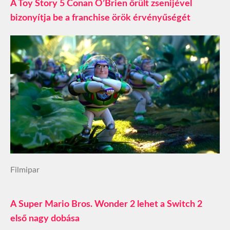
A Toy Story 5 Conan O’Brien őrült zsenijével
bizonyítja be a franchise örök érvényűségét
Filmipar
A Super Mario Bros. Wonder 2 lehet a Switch 2
első nagy dobása