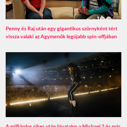
Penny és Raj után egy gigantikus szörnyként tért
vissza valaki az Agymenők legújabb spin-offjában
A milliárdos siker után hivatalos a Michael 2 és már