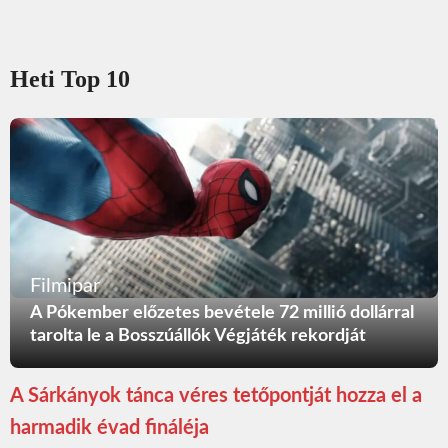
Heti Top 10
Filmipar
A Pókember előzetes bevétele 72 millió dollárral
tarolta le a Bosszúállók Végjáték rekordját
A Sárkányok tánca véres tetőpontját hozza el a
harmadik évad fináléja