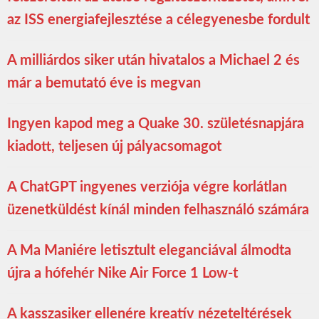
az ISS energiafejlesztése a célegyenesbe fordult
A milliárdos siker után hivatalos a Michael 2 és
már a bemutató éve is megvan
Ingyen kapod meg a Quake 30. születésnapjára
kiadott, teljesen új pályacsomagot
A ChatGPT ingyenes verziója végre korlátlan
üzenetküldést kínál minden felhasználó számára
A Ma Maniére letisztult eleganciával álmodta
újra a hófehér Nike Air Force 1 Low-t
A kasszasiker ellenére kreatív nézeteltérések