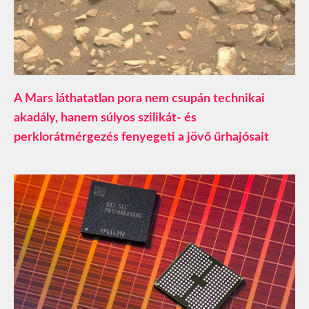
A Mars láthatatlan pora nem csupán technikai
akadály, hanem súlyos szilikát- és
perklorátmérgezés fenyegeti a jövő űrhajósait