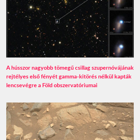
A hússzor nagyobb tömegű csillag szupernóvájának
rejtélyes első fényét gamma-kitörés nélkül kapták
lencsevégre a Föld obszervatóriumai