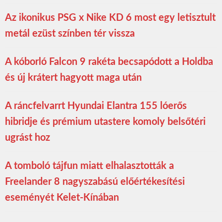
Az ikonikus PSG x Nike KD 6 most egy letisztult
metál ezüst színben tér vissza
A kóborló Falcon 9 rakéta becsapódott a Holdba
és új krátert hagyott maga után
A ráncfelvarrt Hyundai Elantra 155 lóerős
hibridje és prémium utastere komoly belsőtéri
ugrást hoz
A tomboló tájfun miatt elhalasztották a
Freelander 8 nagyszabású előértékesítési
eseményét Kelet-Kínában