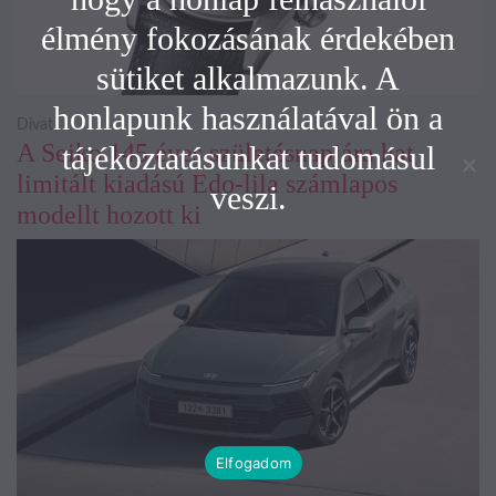
élmény fokozásának érdekében
sütiket alkalmazunk. A
honlapunk használatával ön a
Divat
A Seiko 145 éves születésnapjára hat
tájékoztatásunkat tudomásul
limitált kiadású Edo-lila számlapos
veszi.
modellt hozott ki
Elfogadom