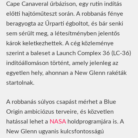
Cape Canaveral űrbázison, egy rutin indítás
előtti hajtóműteszt során. A robbanás fénye
beragyogta az Űrparti égboltot, és bár senki
sem sérült meg, a létesítményben jelentős
károk keletkezhettek. A cég közleménye
szerint a baleset a Launch Complex 36 (LC-36)
indítóállomáson történt, amely jelenleg az
egyetlen hely, ahonnan a New Glenn rakéták
startolnak.
A robbanás súlyos csapást mérhet a Blue
Origin ambiciózus terveire, és közvetlen
hatással lehet a
NASA
holdprogramjára is. A
New Glenn ugyanis kulcsfontosságú