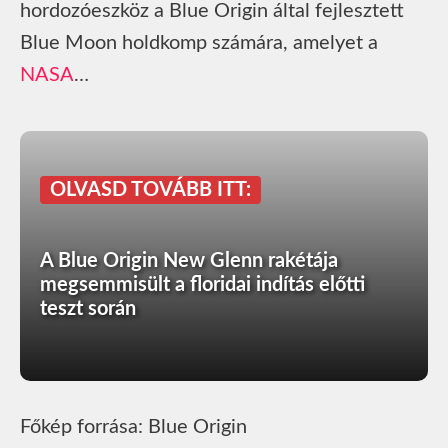
hordozóeszköz a Blue Origin által fejlesztett
Blue Moon holdkomp számára, amelyet a
NASA
…
OLVASD TOVÁBB ITT:
A Blue Origin New Glenn rakétája
megsemmisült a floridai indítás előtti
teszt során
Főkép forrása: Blue Origin