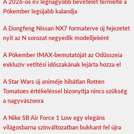
A 2026-os év legnagyobb bevételét termelte a
Pókember legújabb kalandja
A Dongfeng Nissan NX7 formaterve új fejezetet
nyit az N sorozat negyedik modelljeként
A Pókember IMAX-bemutatóját az Odüsszeia
exkluzív vetítési időszakának lejárta hozza el
A Star Wars új animéje hibátlan Rotten
Tomatoes értékeléssel bizonyítja nincs szükség
a nagyvászonra
A Nike SB Air Force 1 Low egy elegáns
világosbarna színváltozatban bukkant fel újra