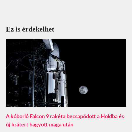
Ez is érdekelhet
A kóborló Falcon 9 rakéta becsapódott a Holdba és
új krátert hagyott maga után