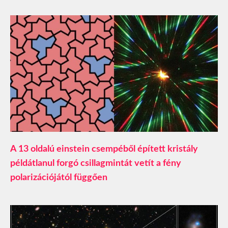
A 13 oldalú einstein csempéből épített kristály
példátlanul forgó csillagmintát vetít a fény
polarizációjától függően