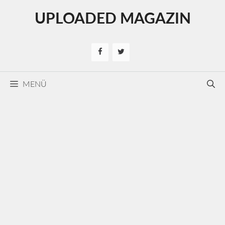
Kilépés
UPLOADED MAGAZIN
a
tartalomba
MENÜ