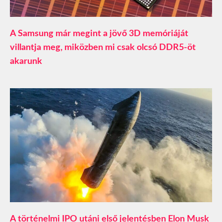
A Samsung már megint a jövő 3D memóriáját
villantja meg, miközben mi csak olcsó DDR5-öt
akarunk
A történelmi IPO utáni első jelentésben Elon Musk