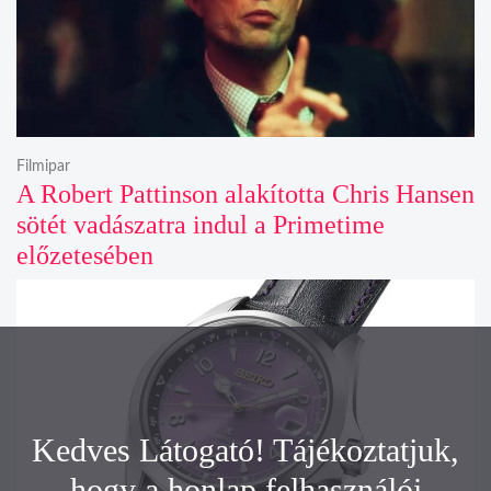
Filmipar
A Robert Pattinson alakította Chris Hansen
sötét vadászatra indul a Primetime
előzetesében
Kedves Látogató! Tájékoztatjuk,
hogy a honlap felhasználói