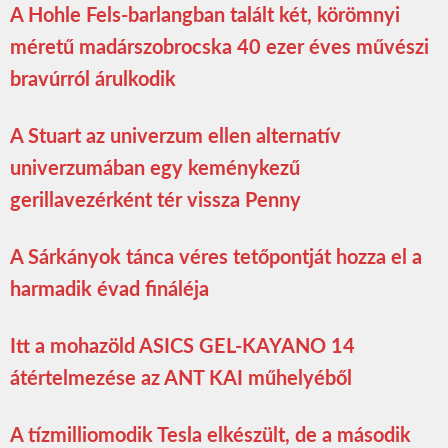
A Hohle Fels-barlangban talált két, körömnyi
méretű madárszobrocska 40 ezer éves művészi
bravúrról árulkodik
A Stuart az univerzum ellen alternatív
univerzumában egy keménykezű
gerillavezérként tér vissza Penny
A Sárkányok tánca véres tetőpontját hozza el a
harmadik évad fináléja
Itt a mohazöld ASICS GEL-KAYANO 14
átértelmezése az ANT KAI műhelyéből
A tízmilliomodik Tesla elkészült, de a második