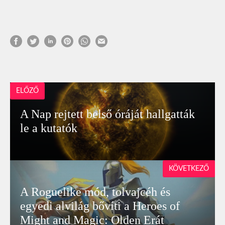
ELŐZŐ
A Nap rejtett belső óráját hallgatták
le a kutatók
KÖVETKEZŐ
A Roguelike mód, tolvajcéh és
egyedi alvilág bővíti a Heroes of
Might and Magic: Olden Erát