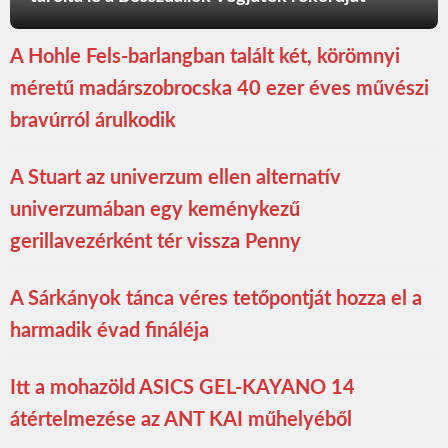
A Hohle Fels-barlangban talált két, körömnyi
méretű madárszobrocska 40 ezer éves művészi
bravúrról árulkodik
A Stuart az univerzum ellen alternatív
univerzumában egy keménykezű
gerillavezérként tér vissza Penny
A Sárkányok tánca véres tetőpontját hozza el a
harmadik évad fináléja
Itt a mohazöld ASICS GEL-KAYANO 14
átértelmezése az ANT KAI műhelyéből