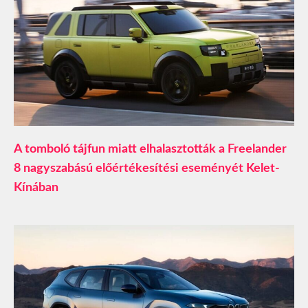
A tomboló tájfun miatt elhalasztották a Freelander
8 nagyszabású előértékesítési eseményét Kelet-
Kínában