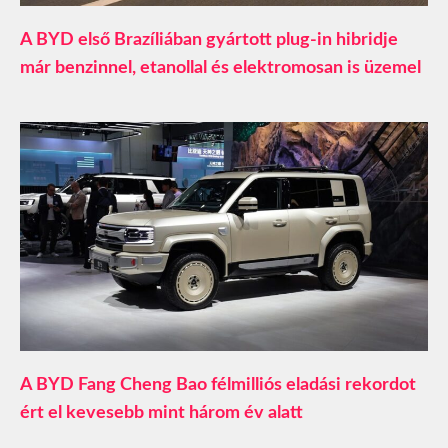
A BYD első Brazíliában gyártott plug-in hibridje
már benzinnel, etanollal és elektromosan is üzemel
A BYD Fang Cheng Bao félmilliós eladási rekordot
ért el kevesebb mint három év alatt