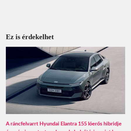
Ez is érdekelhet
A ráncfelvarrt Hyundai Elantra 155 lóerős hibridje