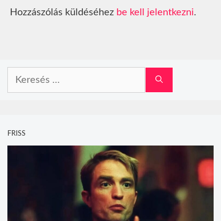
Hozzászólás küldéséhez
be kell jelentkezni
.
Keresés:
FRISS