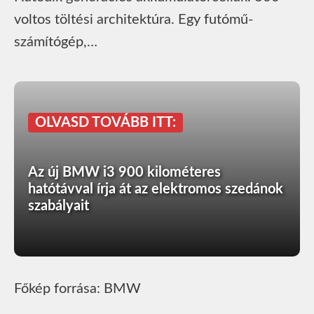
voltos töltési architektúra. Egy futómű-
számítógép,…
OLVASD TOVÁBB ITT:
Az új BMW i3 900 kilométeres
hatótávval írja át az elektromos szedánok
szabályait
Főkép forrása: BMW