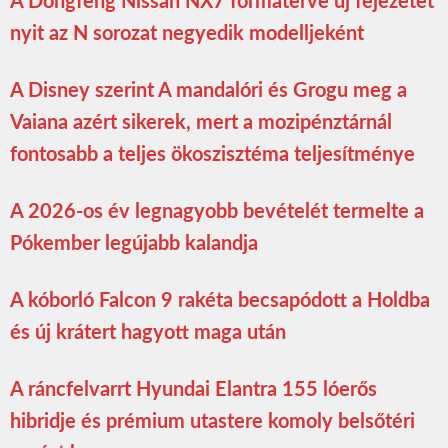
A Dongfeng Nissan NX7 formaterve új fejezetet
nyit az N sorozat negyedik modelljeként
A Disney szerint A mandalóri és Grogu meg a
Vaiana azért sikerek, mert a mozipénztárnál
fontosabb a teljes ökoszisztéma teljesítménye
A 2026-os év legnagyobb bevételét termelte a
Pókember legújabb kalandja
A kóborló Falcon 9 rakéta becsapódott a Holdba
és új krátert hagyott maga után
A ráncfelvarrt Hyundai Elantra 155 lóerős
hibridje és prémium utastere komoly belsőtéri