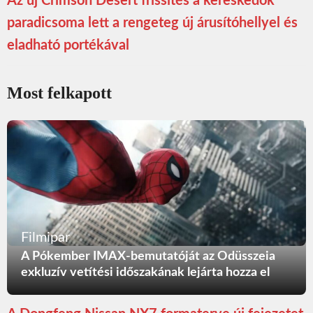
Az új Crimson Desert frissítés a kereskedők
paradicsoma lett a rengeteg új árusítóhellyel és
eladható portékával
Most felkapott
Filmipar
A Pókember IMAX-bemutatóját az Odüsszeia
exkluzív vetítési időszakának lejárta hozza el