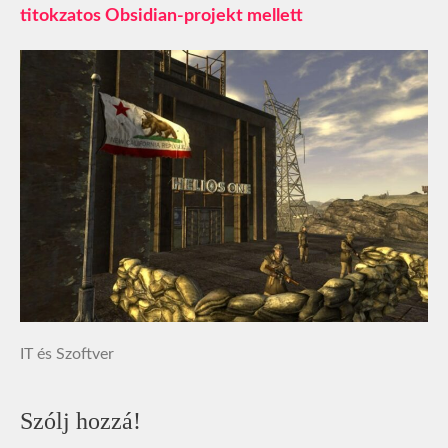
titokzatos Obsidian-projekt mellett
IT és Szoftver
Szólj hozzá!