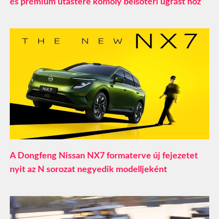
és prémium utastere komoly belsőtéri ugrást hoz
A Dongfeng Nissan NX7 formaterve új fejezetet
nyit az N sorozat negyedik modelljeként