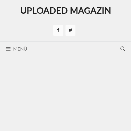
Kilépés
UPLOADED MAGAZIN
a
tartalomba
MENÜ