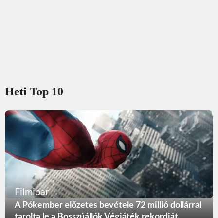
Heti Top 10
Filmipar
A Pókember előzetes bevétele 72 millió dollárral
tarolta le a Bosszúállók Végjáték rekordját