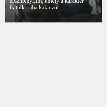
előzményfilm, amely a karakter
fiatalkorába kalauzol