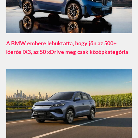
A BMW embere lebuktatta, hogy jön az 500+
lóerős iX3, az 50 xDrive meg csak középkategória