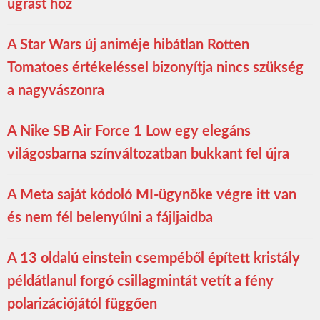
ugrást hoz
A Star Wars új animéje hibátlan Rotten
Tomatoes értékeléssel bizonyítja nincs szükség
a nagyvászonra
A Nike SB Air Force 1 Low egy elegáns
világosbarna színváltozatban bukkant fel újra
A Meta saját kódoló MI-ügynöke végre itt van
és nem fél belenyúlni a fájljaidba
A 13 oldalú einstein csempéből épített kristály
példátlanul forgó csillagmintát vetít a fény
polarizációjától függően