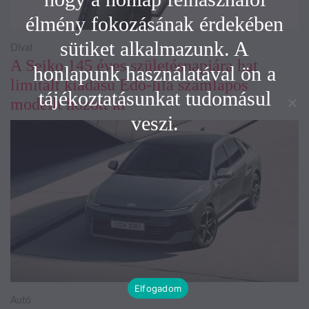
élmény fokozásának érdekében
sütiket alkalmazunk. A
Divat
A Seiko 145 éves születésnapjára hat
honlapunk használatával ön a
limitált kiadású Edo-lila számlapos
tájékoztatásunkat tudomásul
modellt hozott ki
veszi.
Elfogadom
Autó