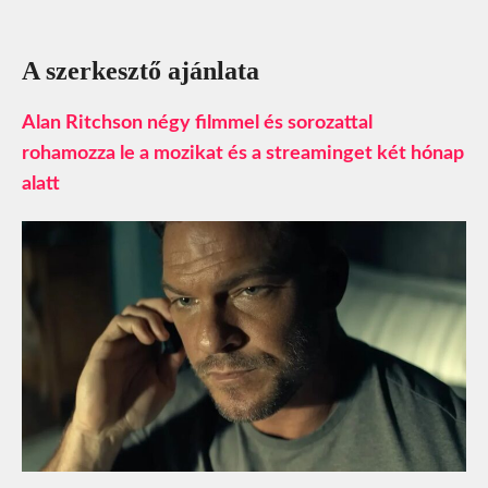
A szerkesztő ajánlata
Alan Ritchson négy filmmel és sorozattal
rohamozza le a mozikat és a streaminget két hónap
alatt