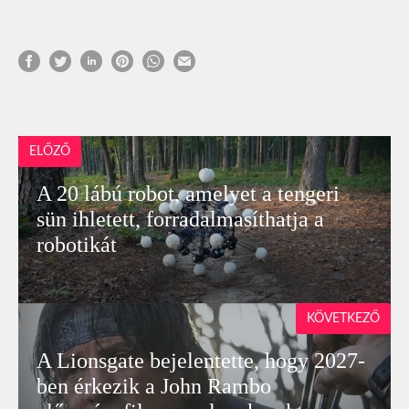
ELŐZŐ
A 20 lábú robot, amelyet a tengeri
sün ihletett, forradalmasíthatja a
robotikát
KÖVETKEZŐ
A Lionsgate bejelentette, hogy 2027-
ben érkezik a John Rambo