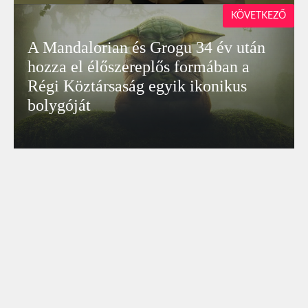
KÖVETKEZŐ
A Mandalorian és Grogu 34 év után
hozza el élőszereplős formában a
Régi Köztársaság egyik ikonikus
bolygóját