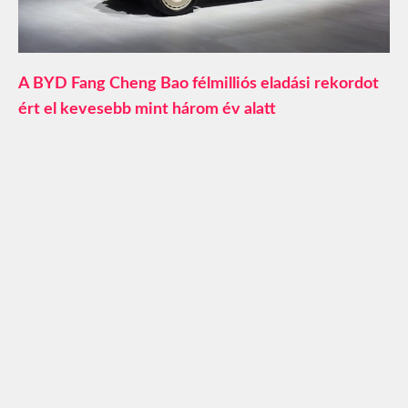
A BYD Fang Cheng Bao félmilliós eladási rekordot
ért el kevesebb mint három év alatt