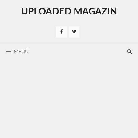
Kilépés
UPLOADED MAGAZIN
a
tartalomba
MENÜ