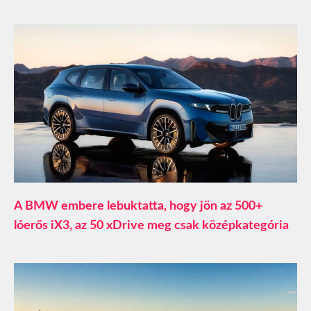
A BMW embere lebuktatta, hogy jön az 500+
lóerős iX3, az 50 xDrive meg csak középkategória