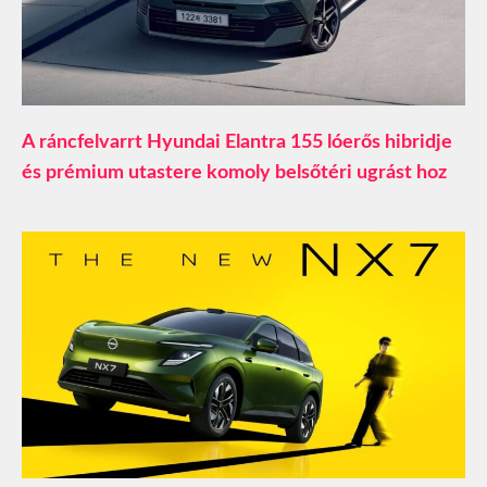
A ráncfelvarrt Hyundai Elantra 155 lóerős hibridje
és prémium utastere komoly belsőtéri ugrást hoz