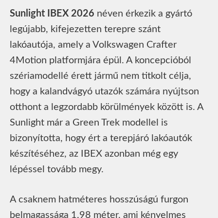
Sunlight IBEX 2026
néven érkezik a gyártó
legújabb, kifejezetten terepre szánt
lakóautója, amely a Volkswagen Crafter
4Motion platformjára épül. A koncepcióból
szériamodellé érett jármű nem titkolt célja,
hogy a kalandvágyó utazók számára nyújtson
otthont a legzordabb körülmények között is. A
Sunlight már a Green Trek modellel is
bizonyította, hogy ért a terepjáró lakóautók
készítéséhez, az IBEX azonban még egy
lépéssel tovább megy.
A csaknem hatméteres hosszúságú furgon
belmagassága 1,98 méter, ami kényelmes