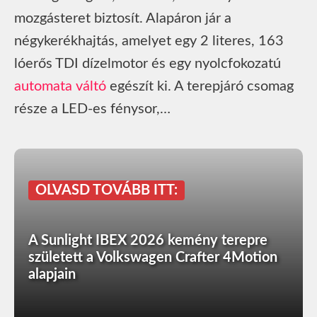
mozgásteret biztosít. Alapáron jár a
négykerékhajtás, amelyet egy 2 literes, 163
lóerős TDI dízelmotor és egy nyolcfokozatú
automata váltó
egészít ki. A terepjáró csomag
része a LED-es fénysor,…
OLVASD TOVÁBB ITT:
A Sunlight IBEX 2026 kemény terepre
született a Volkswagen Crafter 4Motion
alapjain