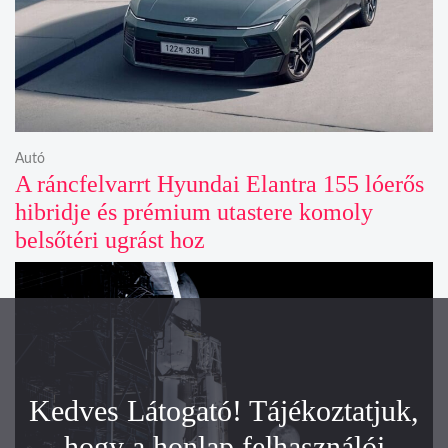
Autó
A ráncfelvarrt Hyundai Elantra 155 lóerős
hibridje és prémium utastere komoly
belsőtéri ugrást hoz
Kedves Látogató! Tájékoztatjuk,
hogy a honlap felhasználói