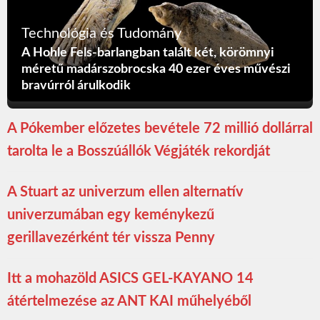
Technológia és Tudomány
A Hohle Fels-barlangban talált két, körömnyi
méretű madárszobrocska 40 ezer éves művészi
bravúrról árulkodik
A Pókember előzetes bevétele 72 millió dollárral
tarolta le a Bosszúállók Végjáték rekordját
A Stuart az univerzum ellen alternatív
univerzumában egy keménykezű
gerillavezérként tér vissza Penny
Itt a mohazöld ASICS GEL-KAYANO 14
átértelmezése az ANT KAI műhelyéből