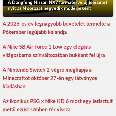
A Dongfeng Nissan NX7 formaterve új fejezetet
nyit az N sorozat negyedik modelljeként
A 2026-os év legnagyobb bevételét termelte a
Pókember legújabb kalandja
A Nike SB Air Force 1 Low egy elegáns
világosbarna színváltozatban bukkant fel újra
A Nintendo Switch 2 végre megkapja a
Minecraftot október 27-én egy látványos
kiadásban
Az ikonikus PSG x Nike KD 6 most egy letisztult
metál ezüst színben tér vissza