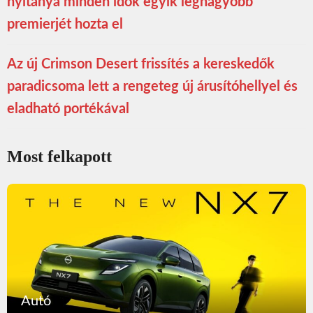
nyitánya minden idők egyik legnagyobb
premierjét hozta el
Az új Crimson Desert frissítés a kereskedők
paradicsoma lett a rengeteg új árusítóhellyel és
eladható portékával
Most felkapott
Autó