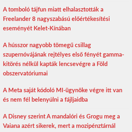
A tomboló tájfun miatt elhalasztották a
Freelander 8 nagyszabású előértékesítési
eseményét Kelet-Kínában
A hússzor nagyobb tömegű csillag
szupernóvájának rejtélyes első fényét gamma-
kitörés nélkül kapták lencsevégre a Föld
obszervatóriumai
A Meta saját kódoló MI-ügynöke végre itt van
és nem fél belenyúlni a fájljaidba
A Disney szerint A mandalóri és Grogu meg a
Vaiana azért sikerek, mert a mozipénztárnál