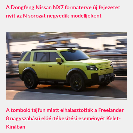
A Dongfeng Nissan NX7 formaterve új fejezetet
nyit az N sorozat negyedik modelljeként
A tomboló tájfun miatt elhalasztották a Freelander
8 nagyszabású előértékesítési eseményét Kelet-
Kínában