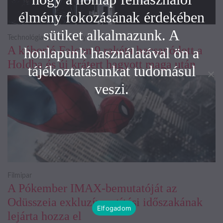
élmény fokozásának érdekében
sütiket alkalmazunk. A
Technológia és Tudomány
A kóborló Falcon 9 rakéta becsapódott a
honlapunk használatával ön a
Holdba és új krátert hagyott maga után
tájékoztatásunkat tudomásul
veszi.
Filmipar
A Pókember IMAX-bemutatóját az
Odüsszeia exkluzív vetítési időszakának
Elfogadom
lejárta hozza el