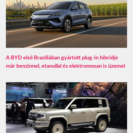
A BYD első Brazíliában gyártott plug-in hibridje
már benzinnel, etanollal és elektromosan is üzemel