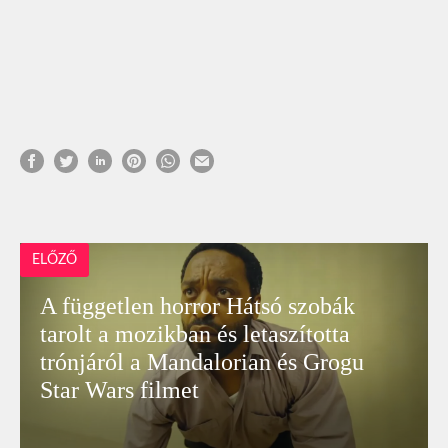
ELŐZŐ
A független horror Hátsó szobák
tarolt a mozikban és letaszította
trónjáról a Mandalorian és Grogu
Star Wars filmet