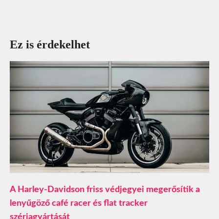
Ez is érdekelhet
A Harley-Davidson friss védjegyei megerősítik a
lenyűgöző café racer és flat tracker
szériagyártását