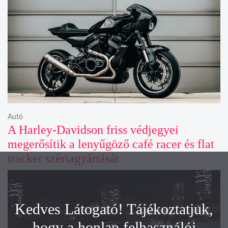
Autó
A Harley-Davidson friss védjegyei
megerősítik a lenyűgöző café racer és flat
tracker szériagyártását
Kedves Látogató! Tájékoztatjuk,
hogy a honlap felhasználói