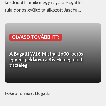
kezdődött, amikor egy régóta Bugatti-
tulajdonos gyűjtő találkozott Jascha…
OLVASD TOVÁBB ITT:
A Bugatti W16 Mistral 1600 lóerős
egyedi példánya a Kis Herceg előtt
tiszteleg
Főkép forrása: Bugatti