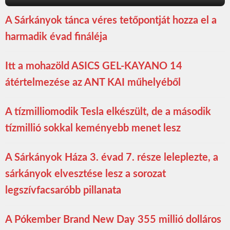
A Sárkányok tánca véres tetőpontját hozza el a
harmadik évad fináléja
Itt a mohazöld ASICS GEL-KAYANO 14
átértelmezése az ANT KAI műhelyéből
A tízmilliomodik Tesla elkészült, de a második
tízmillió sokkal keményebb menet lesz
A Sárkányok Háza 3. évad 7. része leleplezte, a
sárkányok elvesztése lesz a sorozat
legszívfacsaróbb pillanata
A Pókember Brand New Day 355 millió dolláros