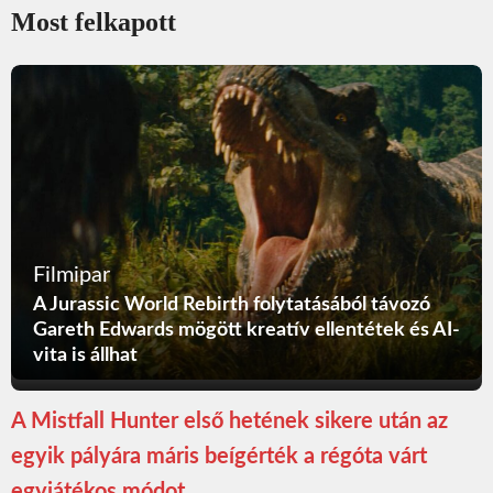
Most felkapott
Filmipar
A Jurassic World Rebirth folytatásából távozó
Gareth Edwards mögött kreatív ellentétek és AI-
vita is állhat
A Mistfall Hunter első hetének sikere után az
egyik pályára máris beígérték a régóta várt
egyjátékos módot