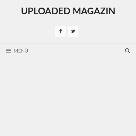
Kilépés
UPLOADED MAGAZIN
a
tartalomba
MENÜ