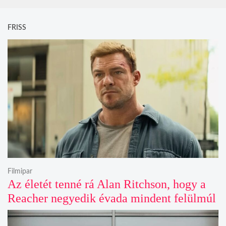
FRISS
Filmipar
Az életét tenné rá Alan Ritchson, hogy a
Reacher negyedik évada mindent felülmúl