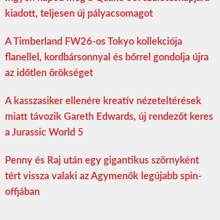
kiadott, teljesen új pályacsomagot
A Timberland FW26-os Tokyo kollekciója
flanellel, kordbársonnyal és bőrrel gondolja újra
az időtlen örökséget
A kasszasiker ellenére kreatív nézeteltérések
miatt távozik Gareth Edwards, új rendezőt keres
a Jurassic World 5
Penny és Raj után egy gigantikus szörnyként
tért vissza valaki az Agymenők legújabb spin-
offjában