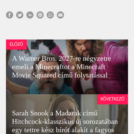
ELŐZŐ
A Warner Bros. 2027-re négyzetre
emeli a Minecraftot a Minecraft
Movie Squared című folytatással
KÖVETKEZŐ
Sarah Snook a Madarak című
Hitchcock-klasszikus új sorozatában
egy tettre kész bírót alakít a fagyos