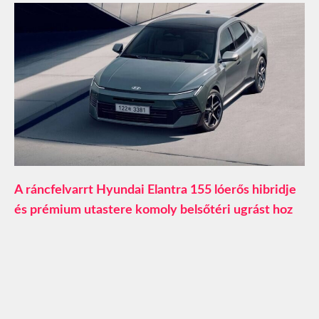
A ráncfelvarrt Hyundai Elantra 155 lóerős hibridje
és prémium utastere komoly belsőtéri ugrást hoz