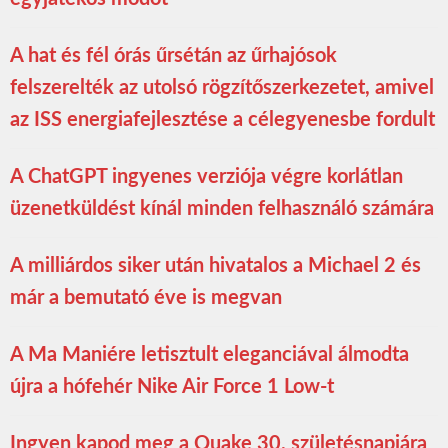
A hat és fél órás űrsétán az űrhajósok
felszerelték az utolsó rögzítőszerkezetet, amivel
az ISS energiafejlesztése a célegyenesbe fordult
A ChatGPT ingyenes verziója végre korlátlan
üzenetküldést kínál minden felhasználó számára
A milliárdos siker után hivatalos a Michael 2 és
már a bemutató éve is megvan
A Ma Maniére letisztult eleganciával álmodta
újra a hófehér Nike Air Force 1 Low-t
Ingyen kapod meg a Quake 30. születésnapjára