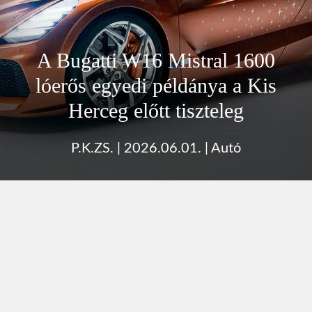
A Bugatti W16 Mistral 1600
lóerős egyedi példánya a Kis
Herceg előtt tiszteleg
P.K.ZS.
|
2026.06.01.
|
Autó