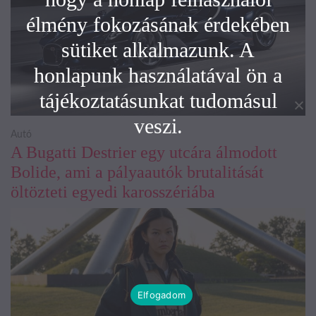
élmény fokozásának érdekében
sütiket alkalmazunk. A
honlapunk használatával ön a
tájékoztatásunkat tudomásul
veszi.
Autó
A Bugatti Destrier egy utcára álmodott
Bolide, ami a pályaautók brutalitását
öltözteti egyedi karosszériába
Elfogadom