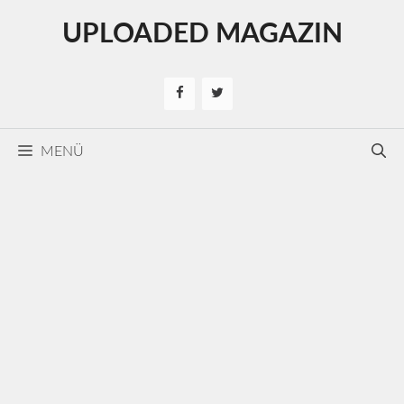
Kilépés
UPLOADED MAGAZIN
a
tartalomba
MENÜ