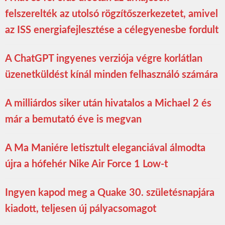
felszerelték az utolsó rögzítőszerkezetet, amivel
az ISS energiafejlesztése a célegyenesbe fordult
A ChatGPT ingyenes verziója végre korlátlan
üzenetküldést kínál minden felhasználó számára
A milliárdos siker után hivatalos a Michael 2 és
már a bemutató éve is megvan
A Ma Maniére letisztult eleganciával álmodta
újra a hófehér Nike Air Force 1 Low-t
Ingyen kapod meg a Quake 30. születésnapjára
kiadott, teljesen új pályacsomagot