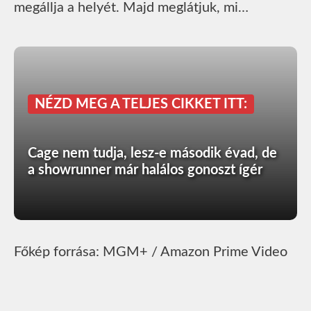
megállja a helyét. Majd meglátjuk, mi…
NÉZD MEG A TELJES CIKKET ITT:
Cage nem tudja, lesz-e második évad, de
a showrunner már halálos gonoszt ígér
Főkép forrása: MGM+ / Amazon Prime Video