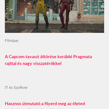
Filmipar
A Capcom tavaszi áttörése korábbi Pragmata
rajttal és nagy visszatérőkkel
IT és Szoftver
Hasznos útmutató a Nyerd meg az életed