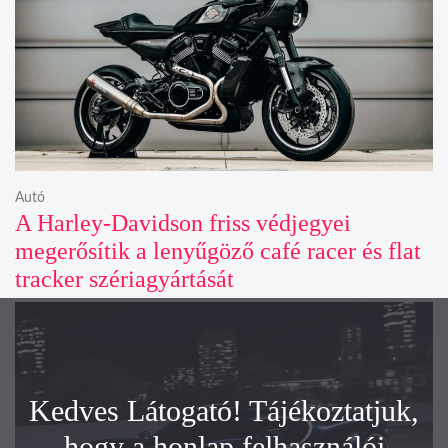
Autó
A Harley-Davidson friss védjegyei
megerősítik a lenyűgöző café racer és flat
tracker szériagyártását
Kedves Látogató! Tájékoztatjuk,
hogy a honlap felhasználói