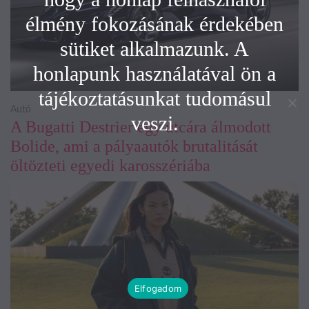
élmény fokozásának érdekében
sütiket alkalmazunk. A
honlapunk használatával ön a
tájékoztatásunkat tudomásul
Autó
veszi.
A Bugatti Destrier egy utcára álmodott
Bolide, ami a pályaautók brutalitását
öltözteti egyedi karosszériába
Elfogadom