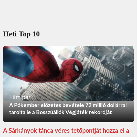
Heti Top 10
Filmipar
A Pókember előzetes bevétele 72 millió dollárral
tarolta le a Bosszúállók Végjáték rekordját
A Sárkányok tánca véres tetőpontját hozza el a