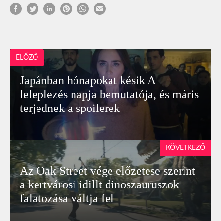
ELŐZŐ
Japánban hónapokat késik A
leleplezés napja bemutatója, és máris
terjednek a spoilerek
KÖVETKEZŐ
Az Oak Street vége előzetese szerint
a kertvárosi idillt dinoszauruszok
falatozása váltja fel