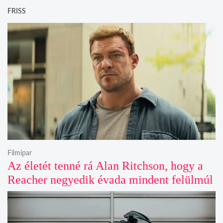
FRISS
Filmipar
Az életét tenné rá Alan Ritchson, hogy a
Reacher negyedik évada mindent felülmúl