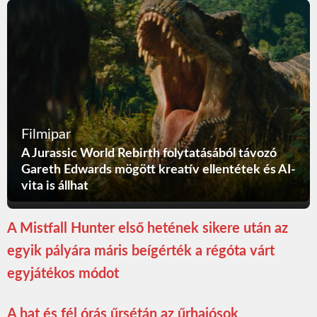
Filmipar
A Jurassic World Rebirth folytatásából távozó
Gareth Edwards mögött kreatív ellentétek és AI-
vita is állhat
A Mistfall Hunter első hetének sikere után az
egyik pályára máris beígérték a régóta várt
egyjátékos módot
A hat és fél órás űrsétán az űrhajósok