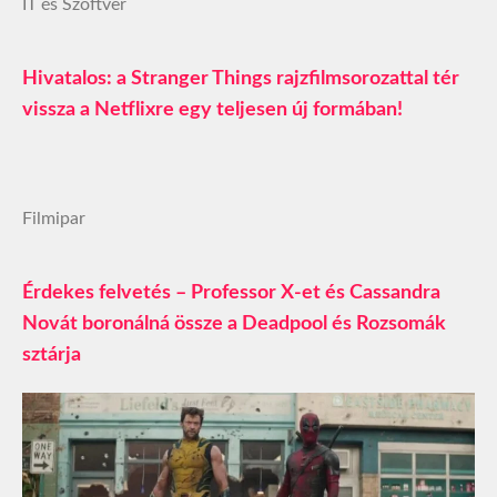
IT és Szoftver
Hivatalos: a Stranger Things rajzfilmsorozattal tér
vissza a Netflixre egy teljesen új formában!
Filmipar
Érdekes felvetés – Professor X-et és Cassandra
Novát boronálná össze a Deadpool és Rozsomák
sztárja