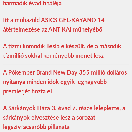
harmadik évad fináléja
Itt a mohazöld ASICS GEL-KAYANO 14
átértelmezése az ANT KAI műhelyéből
A tízmilliomodik Tesla elkészült, de a második
tízmillió sokkal keményebb menet lesz
A Pókember Brand New Day 355 millió dolláros
nyitánya minden idők egyik legnagyobb
premierjét hozta el
A Sárkányok Háza 3. évad 7. része leleplezte, a
sárkányok elvesztése lesz a sorozat
legszívfacsaróbb pillanata