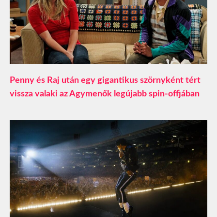
Penny és Raj után egy gigantikus szörnyként tért
vissza valaki az Agymenők legújabb spin-offjában