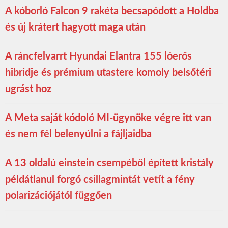
A kóborló Falcon 9 rakéta becsapódott a Holdba
és új krátert hagyott maga után
A ráncfelvarrt Hyundai Elantra 155 lóerős
hibridje és prémium utastere komoly belsőtéri
ugrást hoz
A Meta saját kódoló MI-ügynöke végre itt van
és nem fél belenyúlni a fájljaidba
A 13 oldalú einstein csempéből épített kristály
példátlanul forgó csillagmintát vetít a fény
polarizációjától függően