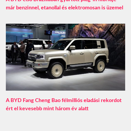
már benzinnel, etanollal és elektromosan is üzemel
A BYD Fang Cheng Bao félmilliós eladási rekordot
ért el kevesebb mint három év alatt