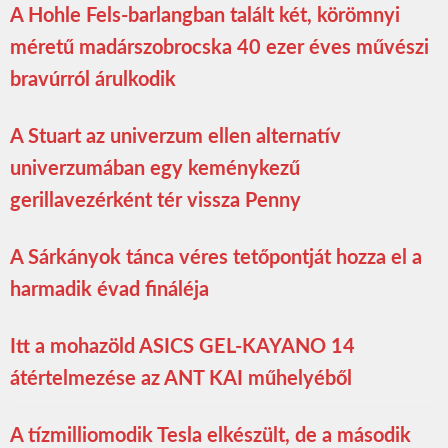
A Hohle Fels-barlangban talált két, körömnyi
méretű madárszobrocska 40 ezer éves művészi
bravúrról árulkodik
A Stuart az univerzum ellen alternatív
univerzumában egy keménykezű
gerillavezérként tér vissza Penny
A Sárkányok tánca véres tetőpontját hozza el a
harmadik évad fináléja
Itt a mohazöld ASICS GEL-KAYANO 14
átértelmezése az ANT KAI műhelyéből
A tízmilliomodik Tesla elkészült, de a második