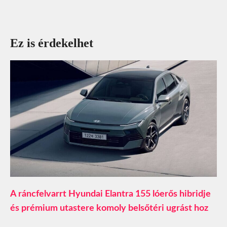
Ez is érdekelhet
A ráncfelvarrt Hyundai Elantra 155 lóerős hibridje
és prémium utastere komoly belsőtéri ugrást hoz