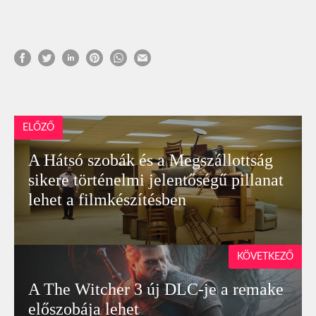
ELŐZŐ
A Hátsó szobák és a Megszállottság
sikere történelmi jelentőségű pillanat
lehet a filmkészítésben
KÖVETKEZŐ
A The Witcher 3 új DLC-je a remake
előszobája lehet