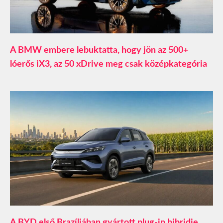
A BMW embere lebuktatta, hogy jön az 500+
lóerős iX3, az 50 xDrive meg csak középkategória
A BYD első Brazíliában gyártott plug-in hibridje