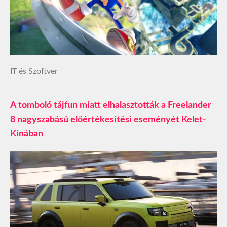
IT és Szoftver
A tomboló tájfun miatt elhalasztották a Freelander
8 nagyszabású előértékesítési eseményét Kelet-
Kínában