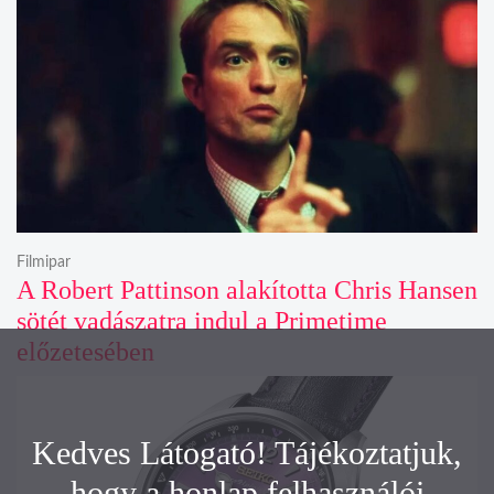
Filmipar
A Robert Pattinson alakította Chris Hansen
sötét vadászatra indul a Primetime
előzetesében
Kedves Látogató! Tájékoztatjuk,
hogy a honlap felhasználói