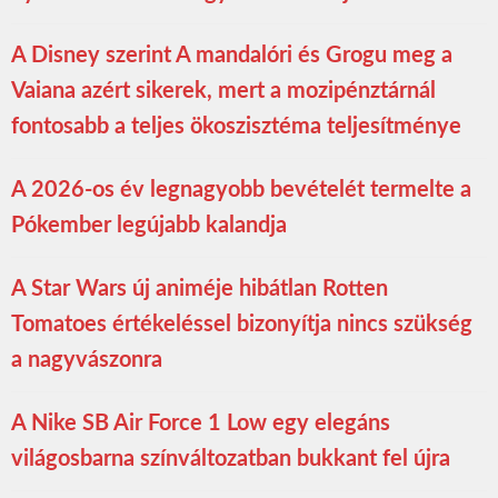
A Disney szerint A mandalóri és Grogu meg a
Vaiana azért sikerek, mert a mozipénztárnál
fontosabb a teljes ökoszisztéma teljesítménye
A 2026-os év legnagyobb bevételét termelte a
Pókember legújabb kalandja
A Star Wars új animéje hibátlan Rotten
Tomatoes értékeléssel bizonyítja nincs szükség
a nagyvászonra
A Nike SB Air Force 1 Low egy elegáns
világosbarna színváltozatban bukkant fel újra