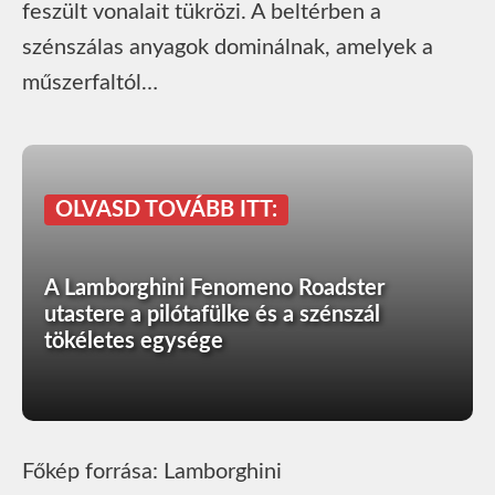
feszült vonalait tükrözi. A beltérben a
szénszálas anyagok dominálnak, amelyek a
műszerfaltól…
OLVASD TOVÁBB ITT:
A Lamborghini Fenomeno Roadster
utastere a pilótafülke és a szénszál
tökéletes egysége
Főkép forrása: Lamborghini