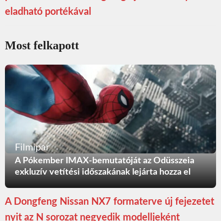
eladható portékával
Most felkapott
Filmipar
A Pókember IMAX-bemutatóját az Odüsszeia
exkluzív vetítési időszakának lejárta hozza el
A Dongfeng Nissan NX7 formaterve új fejezetet
nyit az N sorozat negyedik modelljeként