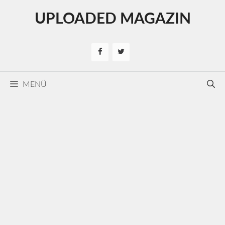
Kilépés
UPLOADED MAGAZIN
a
tartalomba
MENÜ