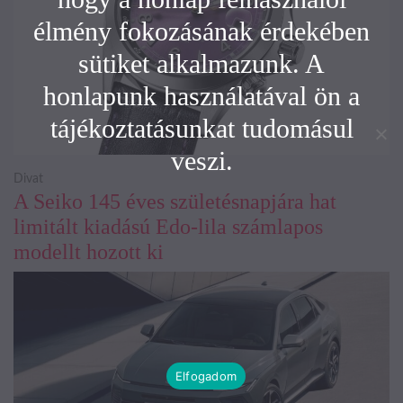
élmény fokozásának érdekében
sütiket alkalmazunk. A
honlapunk használatával ön a
tájékoztatásunkat tudomásul
veszi.
Divat
A Seiko 145 éves születésnapjára hat
limitált kiadású Edo-lila számlapos
modellt hozott ki
Elfogadom