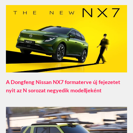
A Dongfeng Nissan NX7 formaterve új fejezetet
nyit az N sorozat negyedik modelljeként