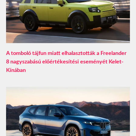
A tomboló tájfun miatt elhalasztották a Freelander
8 nagyszabású előértékesítési eseményét Kelet-
Kínában