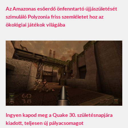
Az Amazonas esőerdő önfenntartó újjászületését
szimuláló Polyzonia friss szemléletet hoz az
ökológiai játékok világába
Ingyen kapod meg a Quake 30. születésnapjára
kiadott, teljesen új pályacsomagot