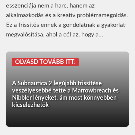
esszenciája nem a harc, hanem az
alkalmazkodás és a kreatív problémamegoldás.
Ez a frissítés ennek a gondolatnak a gyakorlati
megvalósítása, ahol a cél az, hogy a…
OLVASD TOVÁBB ITT:
A Subnautica 2 legújabb frissítése
veszélyesebbé tette a Marrowbreach és
Nibbler lényeket, ám most könnyebben
kicselezhetők