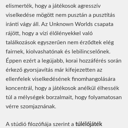
elismerték, hogy a játékosok agresszív
viselkedése mögött nem pusztán a pusztítás
iránti vágy áll. Az Unknown Worlds csapata
rájött, hogy a vízi élőlényekkel való
találkozások egyszerűen nem érződtek elég
fairnek, kiolvashatónak és lebilincselőnek.
Éppen ezért a legújabb, korai hozzáférés során
érkező gyorsjavítás már kifejezetten az
ellenfelek viselkedésének finomhangolására
koncentrál, hogy a játékosok anélkül élhessék
túl a mélységek borzalmait, hogy folyamatosan
vérre szomjaznának.
A stúdió filozófiája szerint a
túlélőjáték