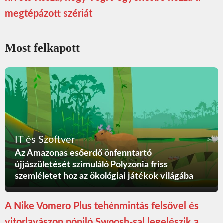
megtépázott szériát
Most felkapott
IT és Szoftver
Az Amazonas esőerdő önfenntartó
újjászületését szimuláló Polyzonia friss
szemléletet hoz az ökológiai játékok világába
A Nike Vomero Plus tehénmintás felsővel és
vitorlavászon póniló Swoosh-sal legelészik a