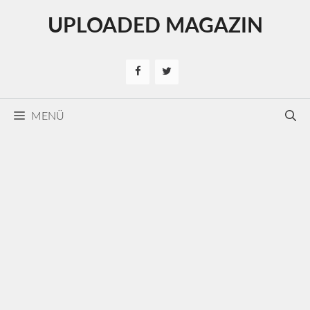
Kilépés
UPLOADED MAGAZIN
a
tartalomba
MENÜ