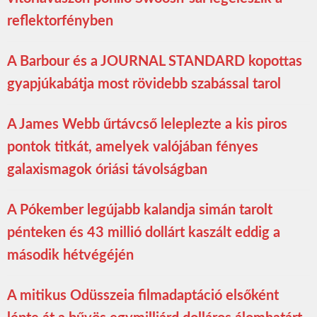
reflektorfényben
A Barbour és a JOURNAL STANDARD kopottas
gyapjúkabátja most rövidebb szabással tarol
A James Webb űrtávcső leleplezte a kis piros
pontok titkát, amelyek valójában fényes
galaxismagok óriási távolságban
A Pókember legújabb kalandja simán tarolt
pénteken és 43 millió dollárt kaszált eddig a
második hétvégéjén
A mitikus Odüsszeia filmadaptáció elsőként