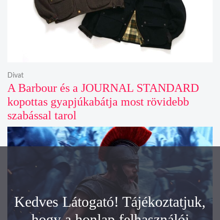
Divat
A Barbour és a JOURNAL STANDARD
kopottas gyapjúkabátja most rövidebb
szabással tarol
Kedves Látogató! Tájékoztatjuk,
hogy a honlap felhasználói