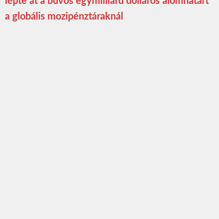
lépte át a bűvös egymilliárd dolláros álomhatárt
a globális mozipénztáraknál