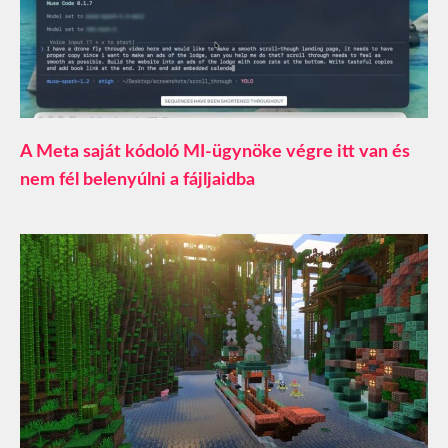
A Meta saját kódoló MI-ügynöke végre itt van és
nem fél belenyúlni a fájljaidba