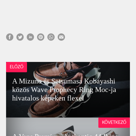
ELŐZŐ
A Mizuno és Setsumasa Kobayashi
közös Wave Prophecy Ring Moc-ja
hivatalos képeken flexel
KÖVETKEZŐ