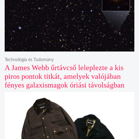
Technológia és Tudomány
A James Webb űrtávcső leleplezte a kis
piros pontok titkát, amelyek valójában
fényes galaxismagok óriási távolságban