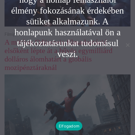
élmény fokozásának érdekében
sütiket alkalmazunk. A
honlapunk használatával ön a
Filmipar
tájékoztatásunkat tudomásul
A mitikus Odüsszeia filmadaptáció
elsőként lépte át a bűvös egymilliárd
veszi.
dolláros álomhatárt a globális
mozipénztáraknál
Elfogadom