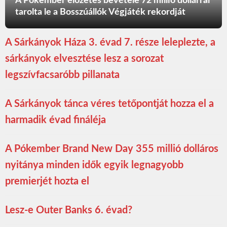
A Pókember előzetes bevétele 72 millió dollárral
tarolta le a Bosszúállók Végjáték rekordját
A Sárkányok Háza 3. évad 7. része leleplezte, a
sárkányok elvesztése lesz a sorozat
legszívfacsaróbb pillanata
A Sárkányok tánca véres tetőpontját hozza el a
harmadik évad fináléja
A Pókember Brand New Day 355 millió dolláros
nyitánya minden idők egyik legnagyobb
premierjét hozta el
Lesz-e Outer Banks 6. évad?