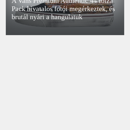
A Vans Premium Authentic 44 Ibiza
Pack hivatalos fotói megérkeztek, és
brutál nyári a hangulatuk