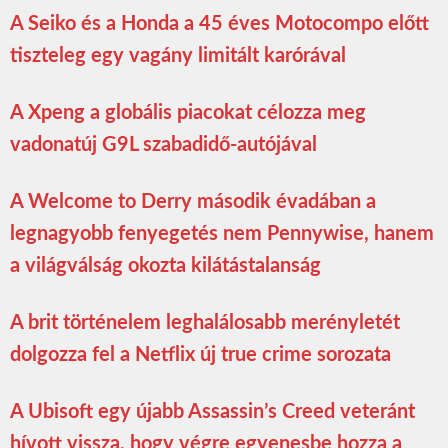
A Seiko és a Honda a 45 éves Motocompo előtt
tiszteleg egy vagány limitált karórával
A Xpeng a globális piacokat célozza meg
vadonatúj G9L szabadidő-autójával
A Welcome to Derry második évadában a
legnagyobb fenyegetés nem Pennywise, hanem
a világválság okozta kilátástalanság
A brit történelem leghalálosabb merényletét
dolgozza fel a Netflix új true crime sorozata
A Ubisoft egy újabb Assassin’s Creed veteránt
hívott vissza, hogy végre egyenesbe hozza a