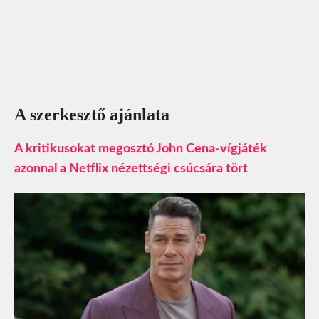
A szerkesztő ajánlata
A kritikusokat megosztó John Cena-vígjáték
azonnal a Netflix nézettségi csúcsára tört