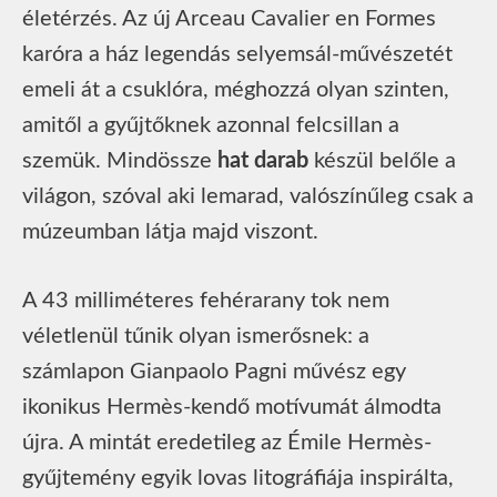
életérzés. Az új Arceau Cavalier en Formes
karóra a ház legendás selyemsál-művészetét
emeli át a csuklóra, méghozzá olyan szinten,
amitől a gyűjtőknek azonnal felcsillan a
szemük. Mindössze
hat darab
készül belőle a
világon, szóval aki lemarad, valószínűleg csak a
múzeumban látja majd viszont.
A 43 milliméteres fehérarany tok nem
véletlenül tűnik olyan ismerősnek: a
számlapon Gianpaolo Pagni művész egy
ikonikus Hermès-kendő motívumát álmodta
újra. A mintát eredetileg az Émile Hermès-
gyűjtemény egyik lovas litográfiája inspirálta,