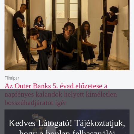
Filmipar
Az Outer Banks 5. évad előzetese a
napfényes kalandok helyett kíméletlen
bosszúhadjáratot ígér
Kedves Látogató! Tájékoztatjuk,
hogy a honlap felhasználói