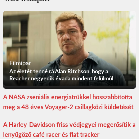
Filmipar
Az életét tenné rá Alan Ritchson, hogy a
Reacher negyedik évada mindent felülmúl
A NASA zseniális energiatrükkel hosszabbította
meg a 48 éves Voyager-2 csillagközi küldetését
A Harley-Davidson friss védjegyei megerősítik a
lenyűgöző café racer és flat tracker