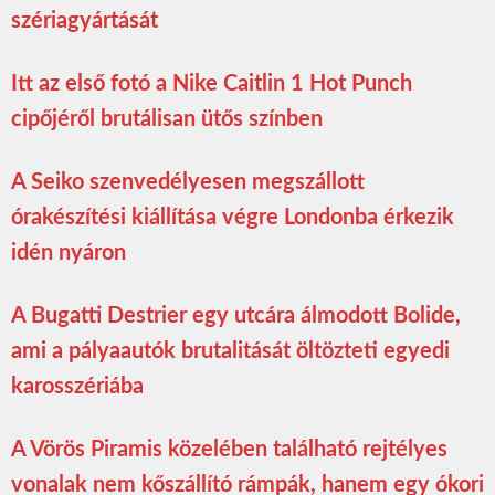
szériagyártását
Itt az első fotó a Nike Caitlin 1 Hot Punch
cipőjéről brutálisan ütős színben
A Seiko szenvedélyesen megszállott
órakészítési kiállítása végre Londonba érkezik
idén nyáron
A Bugatti Destrier egy utcára álmodott Bolide,
ami a pályaautók brutalitását öltözteti egyedi
karosszériába
A Vörös Piramis közelében található rejtélyes
vonalak nem kőszállító rámpák, hanem egy ókori