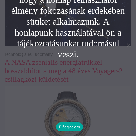
élmény fokozásának érdekében
sütiket alkalmazunk. A
honlapunk használatával ön a
tájékoztatásunkat tudomásul
veszi.
Technológia és Tudomány
A NASA zseniális energiatrükkel
hosszabbította meg a 48 éves Voyager-2
csillagközi küldetését
Elfogadom