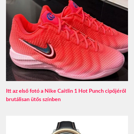
Itt az első fotó a Nike Caitlin 1 Hot Punch cipőjéről
brutálisan ütős színben