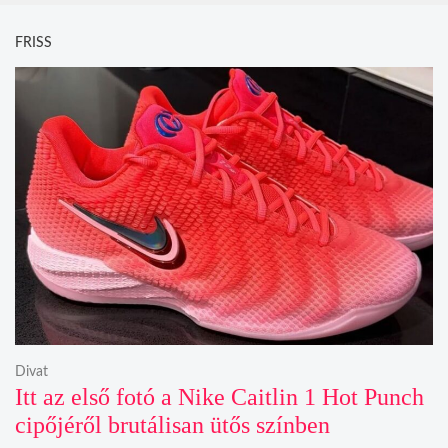
FRISS
Divat
Itt az első fotó a Nike Caitlin 1 Hot Punch
cipőjéről brutálisan ütős színben