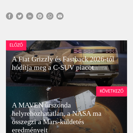
ELŐZŐ
A Fiat Grizzly és Fastback 2026-tól
hódítja meg a C-SUV piacot
KÖVETKEZŐ
A MAVEN űrszonda
helyrehozhatatlan, a NASA ma
összegzi a Mars-küldetés
eredményeit