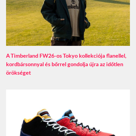
A Timberland FW26-os Tokyo kollekciója flanellel,
kordbársonnyal és bőrrel gondolja újra az időtlen
örökséget