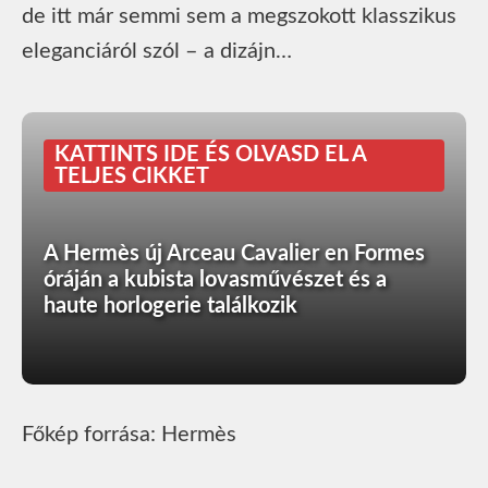
de itt már semmi sem a megszokott klasszikus
eleganciáról szól – a dizájn…
KATTINTS IDE ÉS OLVASD EL A
TELJES CIKKET
A Hermès új Arceau Cavalier en Formes
óráján a kubista lovasművészet és a
haute horlogerie találkozik
Főkép forrása: Hermès