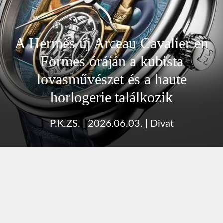
A Hermès új Arceau Cavalier en
Formes óráján a kubista
lovasművészet és a haute
horlogerie találkozik
P.K.ZS.
|
2026.06.03.
|
Divat