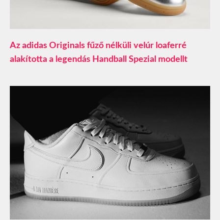
Az adidas Originals fűző nélküli velúr loaferré
alakította a legendás Handball Spezial modellt