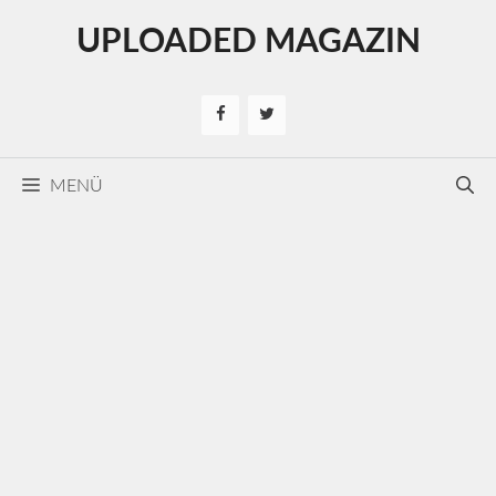
Kilépés
UPLOADED MAGAZIN
a
tartalomba
MENÜ