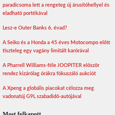
paradicsoma lett a rengeteg új árusítóhellyel és
eladható portékával
Lesz-e Outer Banks 6. évad?
A Seiko és a Honda a 45 éves Motocompo előtt
tiszteleg egy vagány limitált karórával
A Pharrell Williams-féle JOOPITER először
rendez kizárólag órákra fókuszáló aukciót
A Xpeng a globális piacokat célozza meg
vadonatúj G9L szabadidő-autójával
Most felkapott