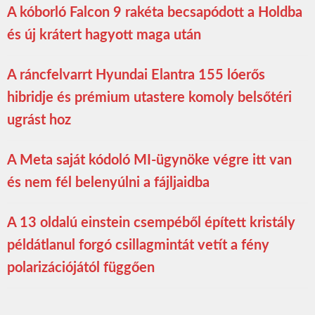
A kóborló Falcon 9 rakéta becsapódott a Holdba
és új krátert hagyott maga után
A ráncfelvarrt Hyundai Elantra 155 lóerős
hibridje és prémium utastere komoly belsőtéri
ugrást hoz
A Meta saját kódoló MI-ügynöke végre itt van
és nem fél belenyúlni a fájljaidba
A 13 oldalú einstein csempéből épített kristály
példátlanul forgó csillagmintát vetít a fény
polarizációjától függően