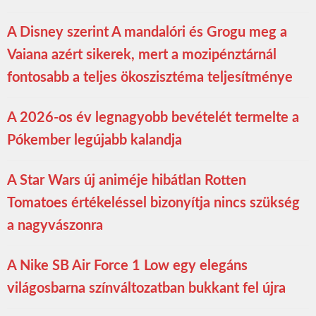
A Disney szerint A mandalóri és Grogu meg a
Vaiana azért sikerek, mert a mozipénztárnál
fontosabb a teljes ökoszisztéma teljesítménye
A 2026-os év legnagyobb bevételét termelte a
Pókember legújabb kalandja
A Star Wars új animéje hibátlan Rotten
Tomatoes értékeléssel bizonyítja nincs szükség
a nagyvászonra
A Nike SB Air Force 1 Low egy elegáns
világosbarna színváltozatban bukkant fel újra