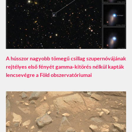
A hússzor nagyobb tömegű csillag szupernóvájának
rejtélyes első fényét gamma-kitörés nélkül kapták
lencsevégre a Föld obszervatóriumai