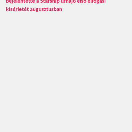
bejelentette a Starship űrhajó első elfogási
kísérletét augusztusban