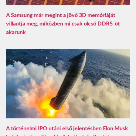
A Samsung már megint a jövő 3D memóriáját
villantja meg, miközben mi csak olcsó DDR5-öt
akarunk
A történelmi IPO utáni első jelentésben Elon Musk