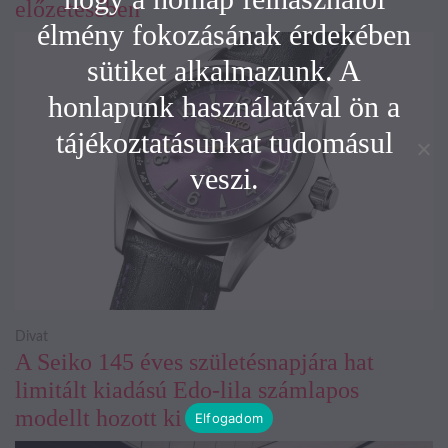
előzetesében
élmény fokozásának érdekében
sütiket alkalmazunk. A
honlapunk használatával ön a
tájékoztatásunkat tudomásul
veszi.
Divat
A Seiko 145 éves születésnapjára hat
limitált kiadású Edo-lila számlapos
modellt hozott ki
Elfogadom