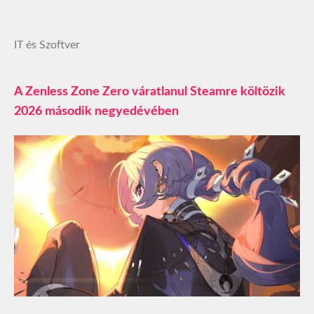
IT és Szoftver
A Zenless Zone Zero váratlanul Steamre költözik
2026 második negyedévében