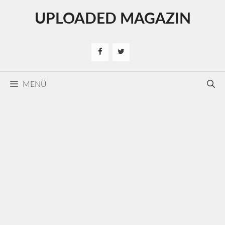
Kilépés
UPLOADED MAGAZIN
a
tartalomba
MENÜ