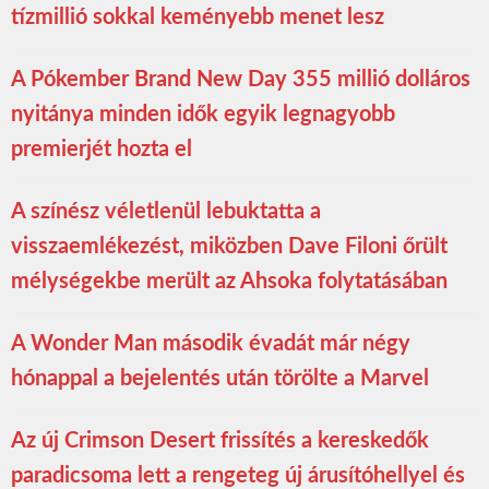
tízmillió sokkal keményebb menet lesz
A Pókember Brand New Day 355 millió dolláros
nyitánya minden idők egyik legnagyobb
premierjét hozta el
A színész véletlenül lebuktatta a
visszaemlékezést, miközben Dave Filoni őrült
mélységekbe merült az Ahsoka folytatásában
A Wonder Man második évadát már négy
hónappal a bejelentés után törölte a Marvel
Az új Crimson Desert frissítés a kereskedők
paradicsoma lett a rengeteg új árusítóhellyel és