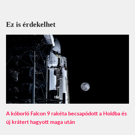
Ez is érdekelhet
A kóborló Falcon 9 rakéta becsapódott a Holdba és
új krátert hagyott maga után