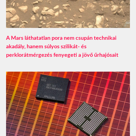
A Mars láthatatlan pora nem csupán technikai
akadály, hanem súlyos szilikát- és
perklorátmérgezés fenyegeti a jövő űrhajósait