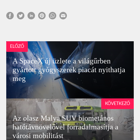
ELŐZŐ
A SpaceX új üzlete a világűrben
gyártott gyógyszerek piacát nyithatja
meg
KÖVETKEZŐ
Az olasz Malya SUV biometános
hatótávnövelővel forradalmasítja a
városi mobilitást