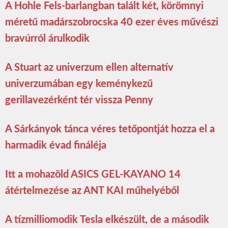
A Hohle Fels-barlangban talált két, körömnyi
méretű madárszobrocska 40 ezer éves művészi
bravúrról árulkodik
A Stuart az univerzum ellen alternatív
univerzumában egy keménykezű
gerillavezérként tér vissza Penny
A Sárkányok tánca véres tetőpontját hozza el a
harmadik évad fináléja
Itt a mohazöld ASICS GEL-KAYANO 14
átértelmezése az ANT KAI műhelyéből
A tízmilliomodik Tesla elkészült, de a második