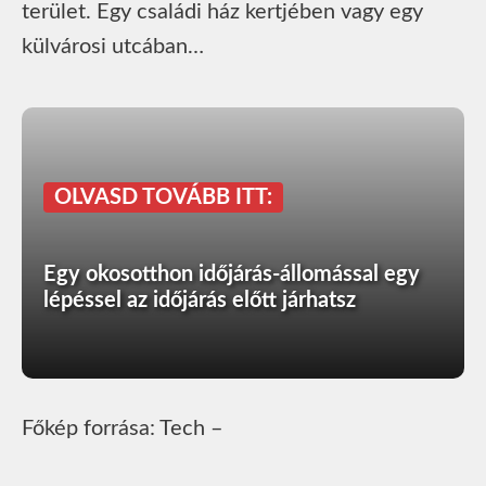
terület. Egy családi ház kertjében vagy egy
külvárosi utcában…
OLVASD TOVÁBB ITT:
Egy okosotthon időjárás-állomással egy
lépéssel az időjárás előtt járhatsz
Főkép forrása: Tech –