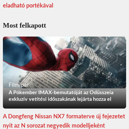
eladható portékával
Most felkapott
Filmipar
A Pókember IMAX-bemutatóját az Odüsszeia
exkluzív vetítési időszakának lejárta hozza el
A Dongfeng Nissan NX7 formaterve új fejezetet
nyit az N sorozat negyedik modelljeként